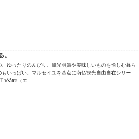
る。
の、ゆったりのんびり、風光明媚や美味しいものを愉しむ暮ら
のもいっぱい。マルセイユを基点に南仏観光自由自在シリー
héâtre（エ