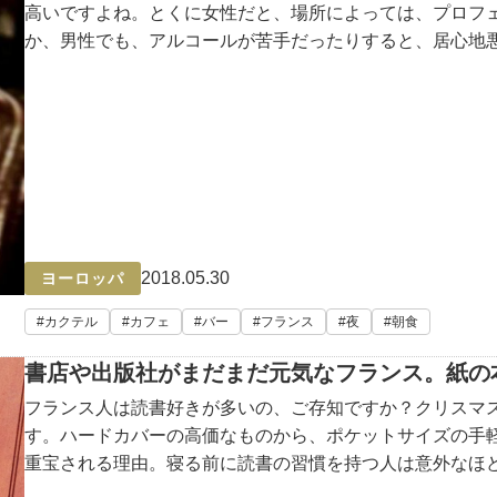
高いですよね。とくに女性だと、場所によっては、プロフ
か、男性でも、アルコールが苦手だったりすると、居心地
2018.05.30
ヨーロッパ
カクテル
カフェ
バー
フランス
夜
朝食
書店や出版社がまだまだ元気なフランス。紙の
フランス人は読書好きが多いの、ご存知ですか？クリスマ
す。ハードカバーの高価なものから、ポケットサイズの手
重宝される理由。寝る前に読書の習慣を持つ人は意外なほ