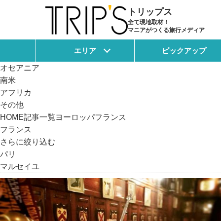
記事一覧
トリップス
日本
全て現地取材！
マニアがつくる旅行メディア
アジア
ヨーロッパ
エリア
ピックアップ
北米
オセアニア
南米
アフリカ
その他
HOME
記事一覧
ヨーロッパ
フランス
フランス
さらに絞り込む
パリ
マルセイユ