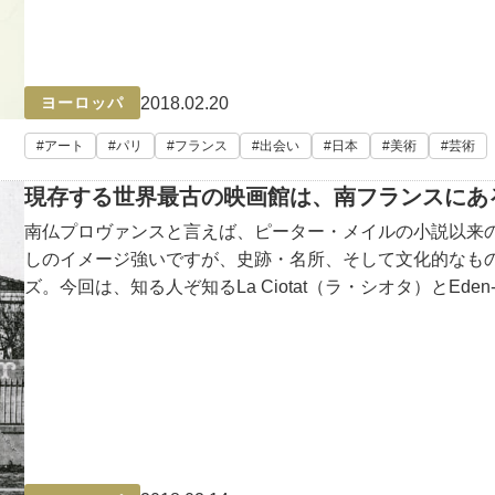
2018.02.20
ヨーロッパ
アート
パリ
フランス
出会い
日本
美術
芸術
現存する世界最古の映画館は、南フランスにあ
南仏プロヴァンスと言えば、ピーター・メイルの小説以来
しのイメージ強いですが、史跡・名所、そして文化的なも
ズ。今回は、知る人ぞ知るLa Ciotat（ラ・シオタ）とEden-T