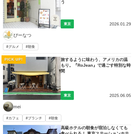
う
2026.01.29
東京
ぴーなつ
グルメ
朝食
旅するように味わう、アメリカの温
PICK UP!
もり。『RoJean』で過ごす特別な時
間
2025.06.05
東京
mei
カフェ
ブランチ
朝食
高級ホテルの朝食が宿泊しなくても
食べられる！ 東京ステーションホテ