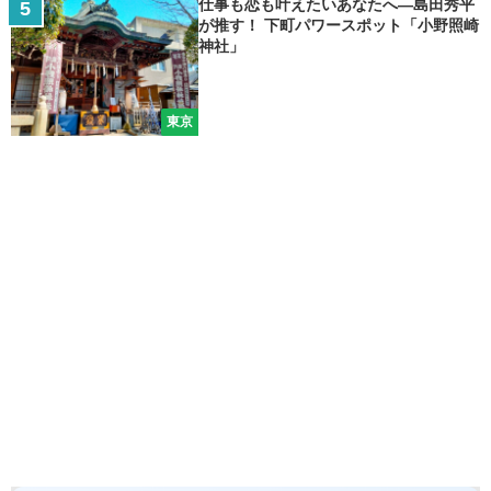
仕事も恋も叶えたいあなたへ―島田秀平
が推す！ 下町パワースポット「小野照崎
神社」
東京