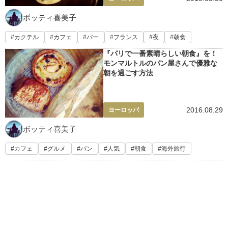
ボッティ喜美子
カクテル
カフェ
バー
フランス
夜
朝食
『パリで一番素晴らしい朝食』を！
モンマルトルのパン屋さんで優雅な
朝を過ごす方法
2016.08.29
ヨーロッパ
ボッティ喜美子
カフェ
グルメ
パン
人気
朝食
海外旅行