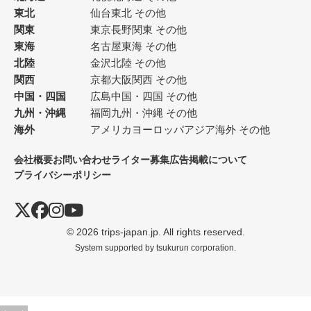
東北
仙台
東北 その他
関東
東京
長野
関東 その他
東海
名古屋
東海 その他
北陸
金沢
北陸 その他
関西
京都
大阪
関西 その他
中国・四国
広島
中国・四国 その他
九州・沖縄
福岡
九州・沖縄 その他
海外
アメリカ
ヨーロッパ
アジア
海外 その他
会社概要
お問い合わせ
ライター募集
広告掲載について
プライバシーポリシー
© 2026 trips-japan.jp. All rights reserved.
System supported by
tsukurun corporation.