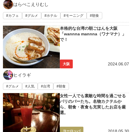
はらぺこえりむし
カフェ
グルメ
ホテル
モーニング
朝食
本格的な台湾の朝ごはんを大阪
「wannna mannna（ワナマナ）」
で！
2024.06.07
大阪
ヒイラギ
グルメ
人気
台湾
朝食
女性一人でも素敵な時間を過ごせる
パリのバーたち。名物カクテルか
ら、朝食・夜食も充実したお店を厳
選。
2018.05.30
ヨーロッパ