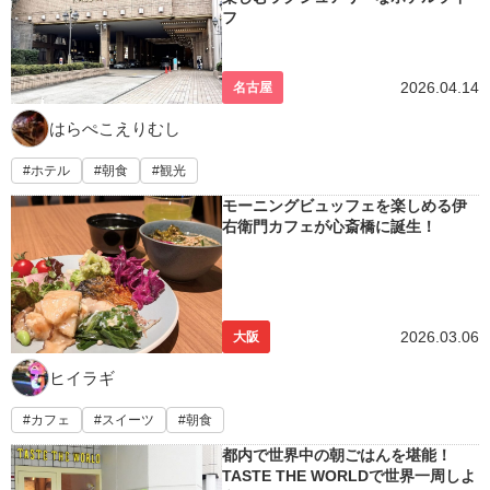
フ
2026.04.14
名古屋
はらぺこえりむし
ホテル
朝食
観光
モーニングビュッフェを楽しめる伊
右衛門カフェが心斎橋に誕生！
2026.03.06
大阪
ヒイラギ
カフェ
スイーツ
朝食
都内で世界中の朝ごはんを堪能！
TASTE THE WORLDで世界一周しよ