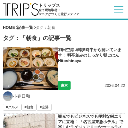
トリップス
全て現地取材！
マニアがつくる旅行メディア
HOME
記事一覧
タグ：朝食
タグ：「朝食」の記事一覧
羽田空港 早朝5時半から開いていま
す！ 料亭並みのしっかり朝ごはん
Hitoshinaya
2026.04.22
東京
小春日和
グルメ
朝食
空港
観光でもビジネスでも便利な栄エリ
アに立地！ 「名古屋東急ホテル」で
楽しむラグジュアリーなホテルライ