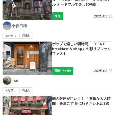
ル オードブルで楽しむ朝食
2025.03.30
東京
小春日和
ホテル
朝食
ポップで楽しい朝時間。「EENY
breakfast & shop」の彩りブレック
ファスト
2025.03.29
関東 その他
mei
カフェ
朝食
朝の銀座が狙い目！ 「素敵な大人時
間」を過ごす 朝に行きたいお店3選