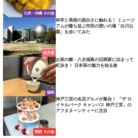
九州・沖縄 その他
科学と美術の面白さに触れる！ ミュージ
アムが建ち並ぶ市民の憩いの場「白川公
園」を歩いてみた
名古屋
お茶の郷・八女福島の旧商家に泊まって
町歩き！ 日本茶の魅力を知る旅
福岡
神戸三宮の名店グルメが集合！ 「ザ ロ
イヤルパーク キャンバス 神戸三宮」の
アフタヌーンティーに注目
関西 その他