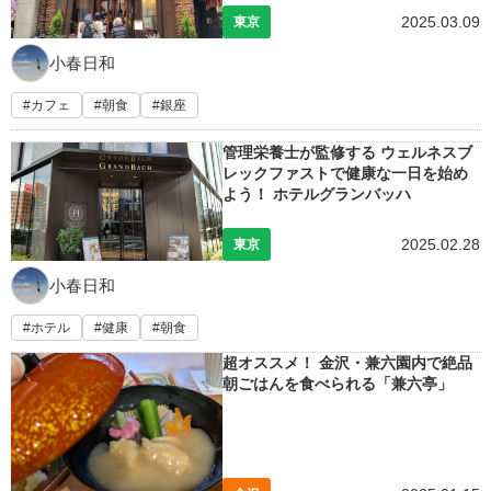
2025.03.09
東京
小春日和
カフェ
朝食
銀座
管理栄養士が監修する ウェルネスブ
レックファストで健康な一日を始め
よう！ ホテルグランバッハ
2025.02.28
東京
小春日和
ホテル
健康
朝食
超オススメ！ 金沢・兼六園内で絶品
朝ごはんを食べられる「兼六亭」