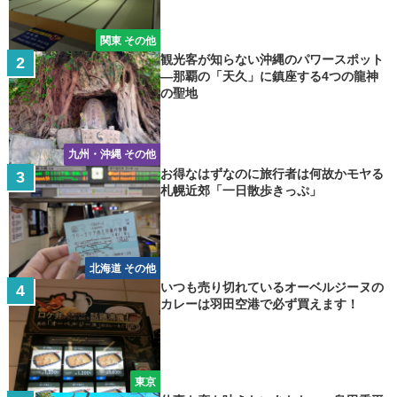
関東 その他
観光客が知らない沖縄のパワースポット
―那覇の「天久」に鎮座する4つの龍神
の聖地
九州・沖縄 その他
お得なはずなのに旅行者は何故かモヤる
札幌近郊「一日散歩きっぷ」
北海道 その他
いつも売り切れているオーベルジーヌの
カレーは羽田空港で必ず買えます！
東京