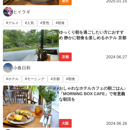
2025.01.15
金沢
ヒイラギ
グルメ
人気
景色
朝食
ゆっくり朝を過ごしたい方におすす
め 静かに朝食を楽しめるホテル 京都
2024.06.27
京都
小春日和
ホテル
モーニング
京都
朝食
おしゃれなホテルカフェの朝ごはん♪
「MORNING BOX CAFE」で有意義
な朝活を
2024.06.26
大阪