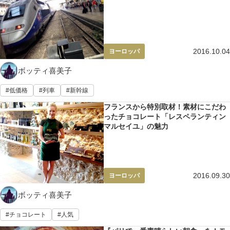
2016.10.04
ヨーロッパ
ボッティ喜美子
低価格
列車
新幹線
フランスから特別取材！素材にこだわ
ったチョコレート「レスペランティン
マルセイユ」の魅力
2016.09.30
ヨーロッパ
ボッティ喜美子
チョコレート
人気