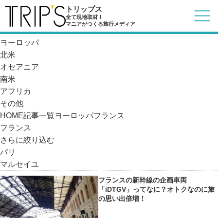
記事一覧
トリップス
日本
全て現地取材！
マニアがつくる旅行メディア
アジア
ヨーロッパ
北米
オセアニア
南米
アフリカ
その他
HOME
記事一覧
ヨーロッパ
フランス
フランス
さらに絞り込む
パリ
マルセイユ
フランスの新幹線の企画車両
「iDTGV」ってなに？オトクなのに旅
の思い出倍増！