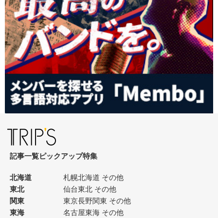
記事一覧
ピックアップ
特集
北海道
札幌
北海道 その他
東北
仙台
東北 その他
関東
東京
長野
関東 その他
東海
名古屋
東海 その他