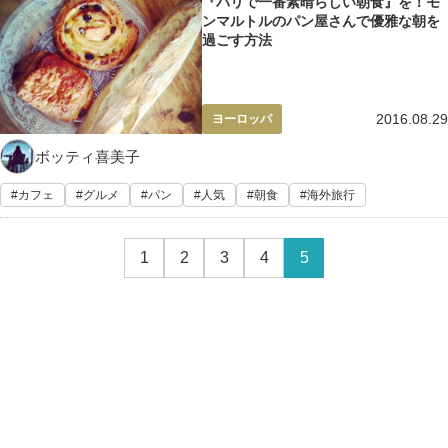
『パリで一番素晴らしい朝食』を！モ
ンマルトルのパン屋さんで優雅な朝を
過ごす方法
2016.08.29
ヨーロッパ
ボッティ喜美子
カフェ
グルメ
パン
人気
朝食
海外旅行
1
2
3
4
5