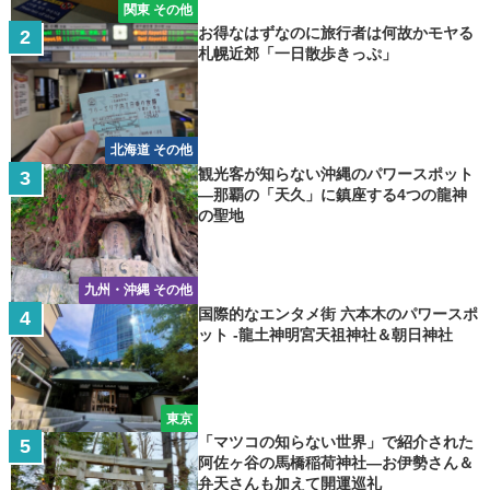
関東 その他
お得なはずなのに旅行者は何故かモヤる
札幌近郊「一日散歩きっぷ」
北海道 その他
観光客が知らない沖縄のパワースポット
―那覇の「天久」に鎮座する4つの龍神
の聖地
九州・沖縄 その他
国際的なエンタメ街 六本木のパワースポ
ット -龍土神明宮天祖神社＆朝日神社
東京
「マツコの知らない世界」で紹介された
阿佐ヶ谷の馬橋稲荷神社―お伊勢さん＆
弁天さんも加えて開運巡礼