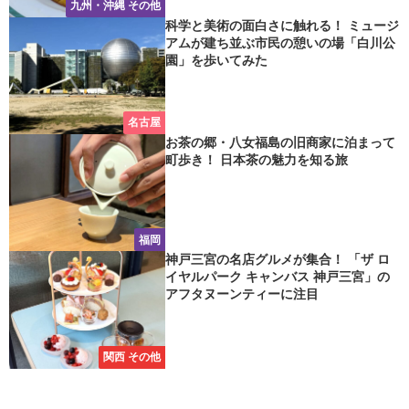
九州・沖縄 その他
科学と美術の面白さに触れる！ ミュージ
アムが建ち並ぶ市民の憩いの場「白川公
園」を歩いてみた
名古屋
お茶の郷・八女福島の旧商家に泊まって
町歩き！ 日本茶の魅力を知る旅
福岡
神戸三宮の名店グルメが集合！ 「ザ ロ
イヤルパーク キャンバス 神戸三宮」の
アフタヌーンティーに注目
関西 その他