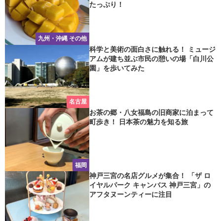
たっぷり！
九州・沖縄 その他
科学と美術の面白さに触れる！ ミュージ
アムが建ち並ぶ市民の憩いの場「白川公
園」を歩いてみた
名古屋
お茶の郷・八女福島の旧商家に泊まって
町歩き！ 日本茶の魅力を知る旅
福岡
神戸三宮の名店グルメが集合！ 「ザ ロ
イヤルパーク キャンバス 神戸三宮」の
アフタヌーンティーに注目