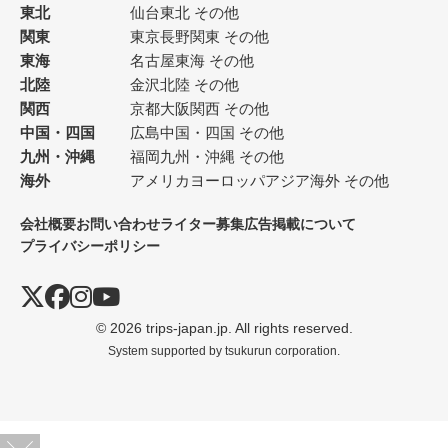
東北
仙台
東北 その他
関東
東京
長野
関東 その他
東海
名古屋
東海 その他
北陸
金沢
北陸 その他
関西
京都
大阪
関西 その他
中国・四国
広島
中国・四国 その他
九州・沖縄
福岡
九州・沖縄 その他
海外
アメリカ
ヨーロッパ
アジア
海外 その他
会社概要
お問い合わせ
ライター募集
広告掲載について
プライバシーポリシー
© 2026 trips-japan.jp. All rights reserved.
System supported by
tsukurun corporation.