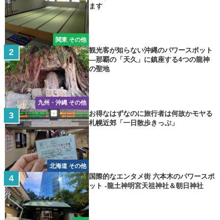
ます
関東 その他
観光客が知らない沖縄のパワースポット
―那覇の「天久」に鎮座する4つの龍神
の聖地
九州・沖縄 その他
お得なはずなのに旅行者は何故かモヤる
札幌近郊「一日散歩きっぷ」
北海道 その他
国際的なエンタメ街 六本木のパワースポ
ット -龍土神明宮天祖神社＆朝日神社