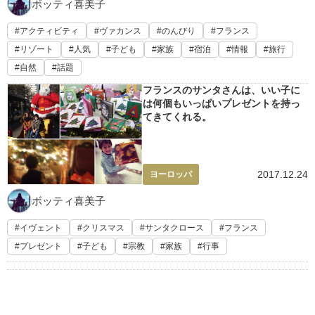
ボッティ喜美子
アクティビティ
ヴァカンス
のんびり
フランス
リゾート
人気
子ども
家族
宿泊
情報
旅行
自然
話題
フランスのサンタさんは、いい子に
は何個もいっぱいプレゼントを持っ
てきてくれる。
2017.12.24
ヨーロッパ
ボッティ喜美子
イヴェント
クリスマス
サンタクロース
フランス
プレゼント
子ども
宗教
家族
行事