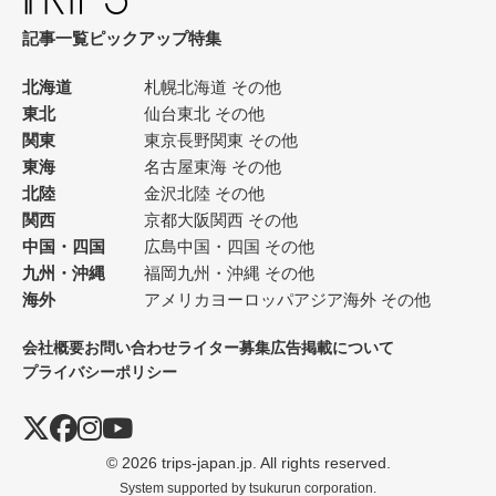
記事一覧
ピックアップ
特集
北海道
札幌
北海道 その他
東北
仙台
東北 その他
関東
東京
長野
関東 その他
東海
名古屋
東海 その他
北陸
金沢
北陸 その他
関西
京都
大阪
関西 その他
中国・四国
広島
中国・四国 その他
九州・沖縄
福岡
九州・沖縄 その他
海外
アメリカ
ヨーロッパ
アジア
海外 その他
会社概要
お問い合わせ
ライター募集
広告掲載について
プライバシーポリシー
© 2026 trips-japan.jp. All rights reserved.
System supported by
tsukurun corporation.