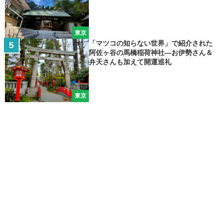
東京
「マツコの知らない世界」で紹介された
阿佐ヶ谷の馬橋稲荷神社―お伊勢さん＆
弁天さんも加えて開運巡礼
東京