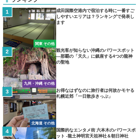
成田国際空港内で宿泊する時に一番すご
しやすいエリアは？ランキングで発表し
ます
関東 その他
観光客が知らない沖縄のパワースポット
―那覇の「天久」に鎮座する4つの龍神
の聖地
九州・沖縄 その他
お得なはずなのに旅行者は何故かモヤる
札幌近郊「一日散歩きっぷ」
北海道 その他
国際的なエンタメ街 六本木のパワースポ
ット -龍土神明宮天祖神社＆朝日神社