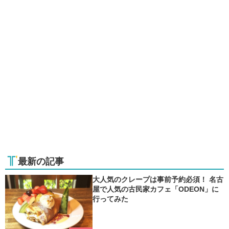
恵」の象徴とされ、多くの神社
見どころ満載のパビリオン、グ
で巳にまつわるご利益が伝えら
ルメ＆お土産情報まで、旅する
れています。
視点で万博の楽しみ方を徹底ガ
今年ならではの参拝で、新たな
イド。
ご縁と幸運を手に入れましょ
今しか体験できない“未来への
う。
旅”に出かけてみませんか？
最新の記事
大人気のクレープは事前予約必須！ 名古
屋で人気の古民家カフェ「ODEON」に
行ってみた