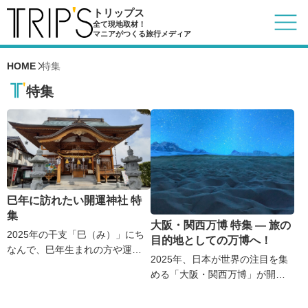
トリップス
全て現地取材！
マニアがつくる旅行メディア
HOME
特集
特集
巳年に訪れたい開運神社 特
集
大阪・関西万博 特集 ― 旅の
2025年の干支「巳（み）」にち
目的地としての万博へ！
なんで、巳年生まれの方や運気
2025年、日本が世界の注目を集
アップを願う方におすすめの神
める「大阪・関西万博」が開
社をピックアップ。
幕！
蛇は古来より「財運・再生・知
万博会場へのアクセス方法や、