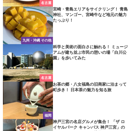
名古屋
宮崎・青島エリアをサイクリング！ 青島
神社、マンゴー、宮崎牛など地元の魅力
たっぷり！
九州・沖縄 その他
科学と美術の面白さに触れる！ ミュージ
アムが建ち並ぶ市民の憩いの場「白川公
園」を歩いてみた
名古屋
お茶の郷・八女福島の旧商家に泊まって
町歩き！ 日本茶の魅力を知る旅
福岡
神戸三宮の名店グルメが集合！ 「ザ ロ
イヤルパーク キャンバス 神戸三宮」の