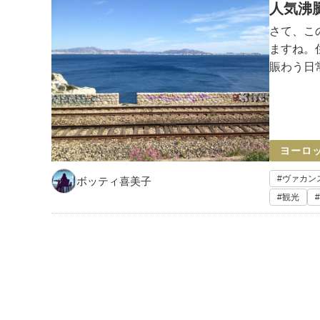
人気沸
さて、こ
ますね。
賑わう日
家レストラ
Niolon（
ヨーロ
ヴァカン
ボッティ喜美子
観光