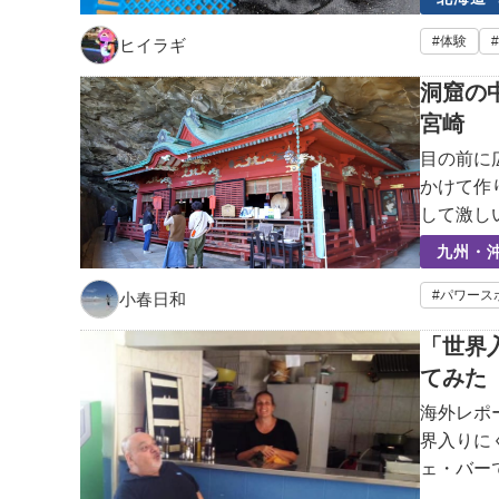
体験
ヒイラギ
洞窟の
宮崎
目の前に
かけて作
して激し
手を加え
九州・沖
海岸はそ
パワース
小春日和
「世界
てみた
海外レポ
界入りに
ェ・バー
ンス通で