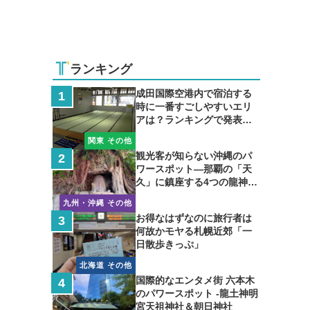
ランキング
成田国際空港内で宿泊する
時に一番すごしやすいエリ
アは？ランキングで発表し
ます
関東 その他
観光客が知らない沖縄のパ
ワースポット―那覇の「天
久」に鎮座する4つの龍神の
聖地
九州・沖縄 その他
お得なはずなのに旅行者は
何故かモヤる札幌近郊「一
日散歩きっぷ」
北海道 その他
国際的なエンタメ街 六本木
のパワースポット -龍土神明
宮天祖神社＆朝日神社