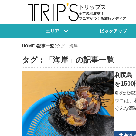
トリップス
全て現地取材！
マニアがつくる旅行メディア
エリア
ピックアップ
HOME
記事一覧
タグ：海岸
タグ：「海岸」の記事一覧
利尻島
を150
夏の北海
ウニは、
そんな高
ご紹介！
所で行わ
北海道 