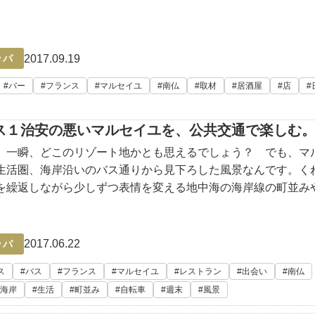
しく、何人に
2017.09.19
ッパ
バー
フランス
マルセイユ
南仏
取材
居酒屋
店
ス１治安の悪いマルセイユを、公共交通で楽しむ
、一瞬、どこのリゾート地かとも思えるでしょう？ でも、マ
生活圏、海岸沿いのバス通りから見下ろした風景なんです。く
を繰返しながら少しずつ表情を変える地中海の海岸線の町並み
を、自転車や路線バス（！）で堪能できてしまうこと、まだま
せんよね。マル
2017.06.22
ッパ
ス
バス
フランス
マルセイユ
レストラン
出会い
南仏
海岸
生活
町並み
自転車
週末
風景