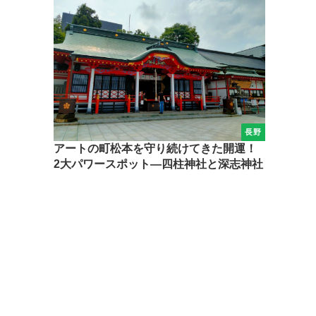
長野
アートの町松本を守り続けてきた開運！
2大パワースポット―四柱神社と深志神社