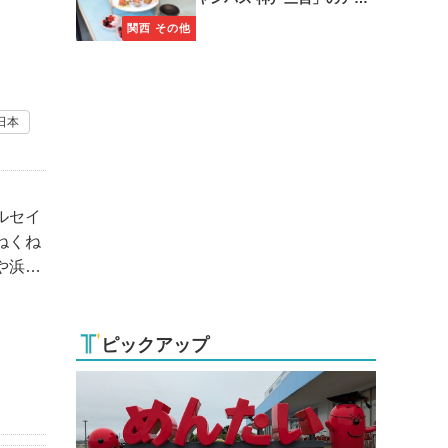
タヌーンティーに注目
関西 その他
日本
。
ルセイ
ねくね
や浜
だ知ら
ピックアップ