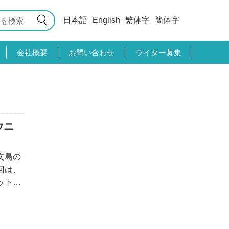
日本語
English
繁体字
簡体字
会社概要
お問い合わせ
ライター募集
ウニ
文島の
回は、
ットを
いう場