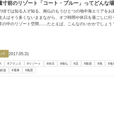
騰寸前のリゾート「コート・ブルー」ってどんな
の頃では知る人ぞ知る、南仏のもうひとつの地中海エリアをお
住人はそう多くないままながら、オフ時間や休日を過ごしに行
常の中のリゾート空間……たとえば、こんなのいかかでしょう
ンとして愉しんでいる"Cote Bleue（コート・ブルー）"の
ニ
2017.05.31
ッパ
ス
フランス
リゾート
休日
南仏
店
散策
海
海
鉄道
電車
風景