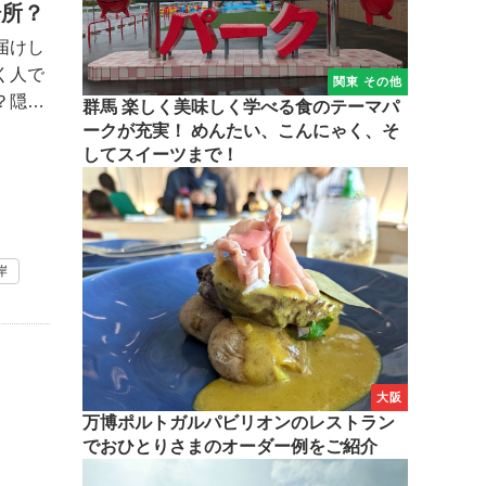
場所？
届けし
く人で
関東 その他
？隠れ
群馬 楽しく美味しく学べる食のテーマパ
ークが充実！ めんたい、こんにゃく、そ
してスイーツまで！
岸
大阪
万博ポルトガルパビリオンのレストラン
でおひとりさまのオーダー例をご紹介