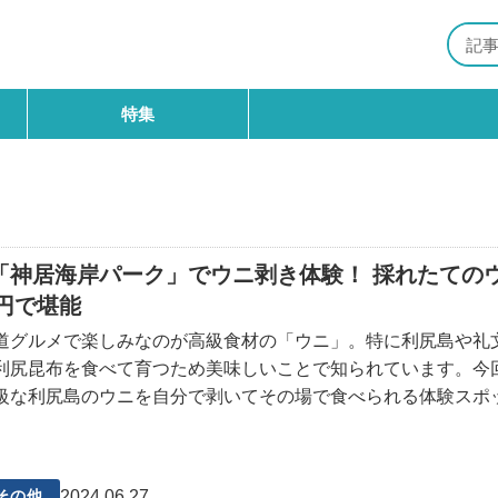
特集
「神居海岸パーク」でウニ剥き体験！ 採れたての
0円で堪能
道グルメで楽しみなのが高級食材の「ウニ」。特に利尻島や礼
利尻昆布を食べて育つため美味しいことで知られています。今
級な利尻島のウニを自分で剥いてその場で食べられる体験スポ
神居海岸パークへ今回の体験は、神居（カムイ）海岸パークと
れます。島の
2024.06.27
その他