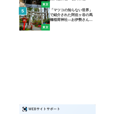
東京
「マツコの知らない世界」
で紹介された阿佐ヶ谷の馬
橋稲荷神社―お伊勢さん＆
弁天さんも加えて開運巡礼
東京