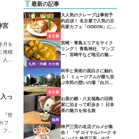
最新の記事
大人気のクレープは事前予
約必須！ 名古屋で人気の古
神宮
民家カフェ「ODEON」に行
ってみた
名古屋
宮崎・青島エリアをサイク
年月を
リング！ 青島神社、マンゴ
に堆積
ー、宮崎牛など地元の魅力
。人の
たっぷり！
九州・沖縄 その他
の日南
科学と美術の面白さに触れ
る！ ミュージアムが建ち並
ぶ市民の憩いの場「白川公
園」を歩いてみた
名古屋
に入っ
お茶の郷・八女福島の旧商
家に泊まって町歩き！ 日本
茶の魅力を知る旅
、『世
福岡
カフ
神戸三宮の名店グルメが集
、フラ
合！ 「ザ ロイヤルパーク キ
見当つ
ャンバス 神戸三宮」のアフ