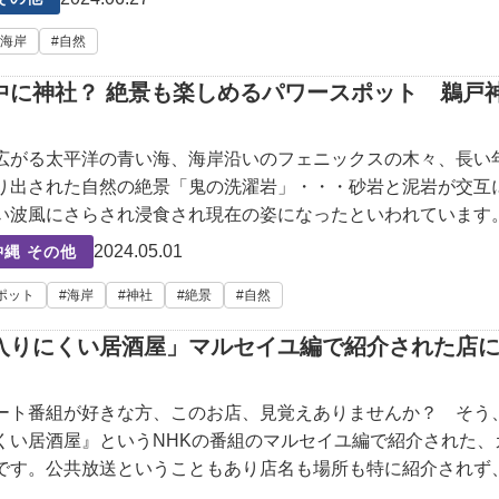
海岸
自然
中に神社？ 絶景も楽しめるパワースポット 鵜戸
広がる太平洋の青い海、海岸沿いのフェニックスの木々、長い
り出された自然の絶景「鬼の洗濯岩」・・・砂岩と泥岩が交互
い波風にさらされ浸食され現在の姿になったといわれています
ていない自然の圧倒的な迫力に言葉も出ないほどです。宮崎県
2024.05.01
縄 その他
んな絶景が楽
ポット
海岸
神社
絶景
自然
入りにくい居酒屋」マルセイユ編で紹介された店
ート番組が好きな方、このお店、見覚えありませんか？ そう
くい居酒屋』というNHKの番組のマルセイユ編で紹介された、
です。公共放送ということもあり店名も場所も特に紹介されず
マルセイユに何度か来ているような人でもどこなのかさっぱり