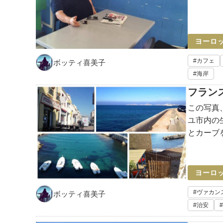
かないら
ヨーロ
カフェ
ボッティ喜美子
海岸
フラン
この写真
ユ市内の
とカーブ
辺・岩場
れていま
ヨーロ
ヴァカン
ボッティ喜美子
治安