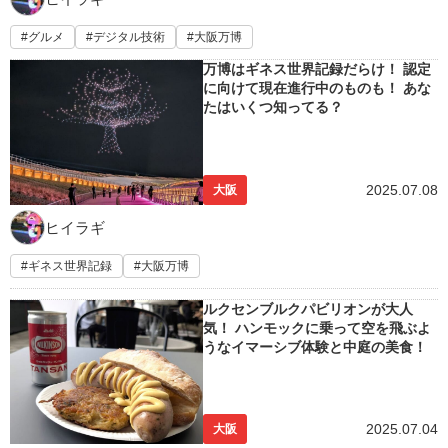
グルメ
デジタル技術
大阪万博
万博はギネス世界記録だらけ！ 認定
に向けて現在進行中のものも！ あな
たはいくつ知ってる？
2025.07.08
大阪
ヒイラギ
ギネス世界記録
大阪万博
ルクセンブルクパビリオンが大人
気！ ハンモックに乗って空を飛ぶよ
うなイマーシブ体験と中庭の美食！
2025.07.04
大阪