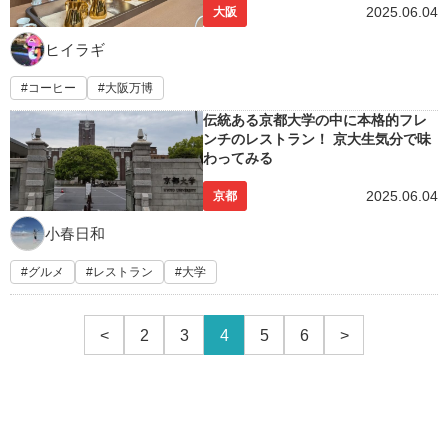
2025.06.04
大阪
ヒイラギ
コーヒー
大阪万博
伝統ある京都大学の中に本格的フレ
ンチのレストラン！ 京大生気分で味
わってみる
2025.06.04
京都
小春日和
グルメ
レストラン
大学
<
2
3
4
5
6
>