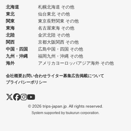
北海道
札幌
北海道 その他
東北
仙台
東北 その他
関東
東京
長野
関東 その他
東海
名古屋
東海 その他
北陸
金沢
北陸 その他
関西
京都
大阪
関西 その他
中国・四国
広島
中国・四国 その他
九州・沖縄
福岡
九州・沖縄 その他
海外
アメリカ
ヨーロッパ
アジア
海外 その他
会社概要
お問い合わせ
ライター募集
広告掲載について
プライバシーポリシー
© 2026 trips-japan.jp. All rights reserved.
System supported by
tsukurun corporation.