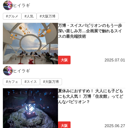
ヒイラギ
グルメ
人気
大阪万博
万博・スイスパビリオンのもう一歩
深い楽しみ方…企画展で触れるスイ
スの最先端技術
2025.07.01
大阪
ヒイラギ
カフェ
スイス
大阪万博
夏休みにおすすめ！ 大人にも子ども
にも大人気！ 万博「住友館」ってど
んなパビリオン？
2025.06.27
大阪