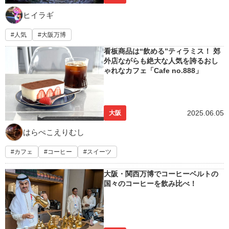
ヒイラギ
人気
大阪万博
看板商品は“飲める”ティラミス！ 郊
外店ながらも絶大な人気を誇るおし
ゃれなカフェ「Cafe no.888」
2025.06.05
大阪
はらぺこえりむし
カフェ
コーヒー
スイーツ
大阪・関西万博でコーヒーベルトの
国々のコーヒーを飲み比べ！