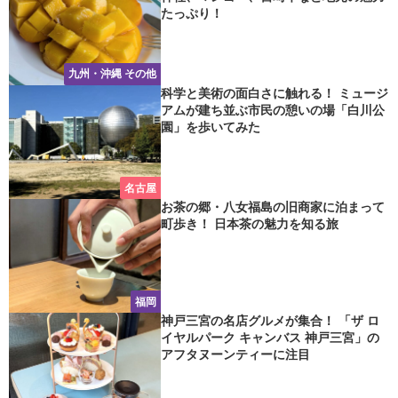
たっぷり！
九州・沖縄 その他
科学と美術の面白さに触れる！ ミュージ
アムが建ち並ぶ市民の憩いの場「白川公
園」を歩いてみた
名古屋
お茶の郷・八女福島の旧商家に泊まって
町歩き！ 日本茶の魅力を知る旅
福岡
神戸三宮の名店グルメが集合！ 「ザ ロ
イヤルパーク キャンバス 神戸三宮」の
アフタヌーンティーに注目