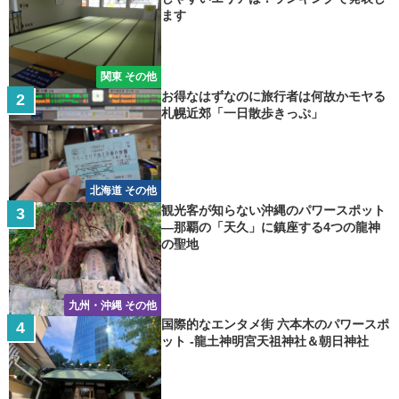
ます
関東 その他
お得なはずなのに旅行者は何故かモヤる
札幌近郊「一日散歩きっぷ」
北海道 その他
観光客が知らない沖縄のパワースポット
―那覇の「天久」に鎮座する4つの龍神
の聖地
九州・沖縄 その他
国際的なエンタメ街 六本木のパワースポ
ット -龍土神明宮天祖神社＆朝日神社