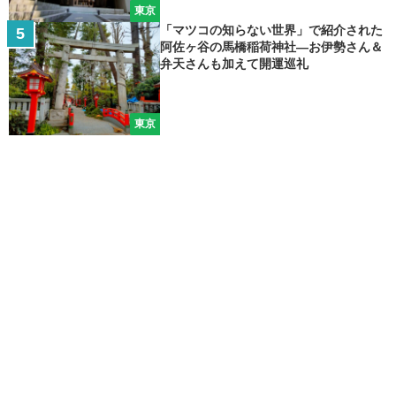
東京
「マツコの知らない世界」で紹介された
阿佐ヶ谷の馬橋稲荷神社―お伊勢さん＆
弁天さんも加えて開運巡礼
東京