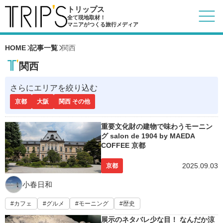
トリップス
全て現地取材！
マニアがつくる旅行メディア
HOME
記事一覧
関西
関西
さらにエリアを絞り込む
京都
大阪
関西 その他
重要文化財の建物で味わうモーニン
グ salon de 1904 by MAEDA
COFFEE 京都
2025.09.03
京都
小春日和
カフェ
グルメ
モーニング
歴史
展示のネタバレ少な目！ なんだか涼