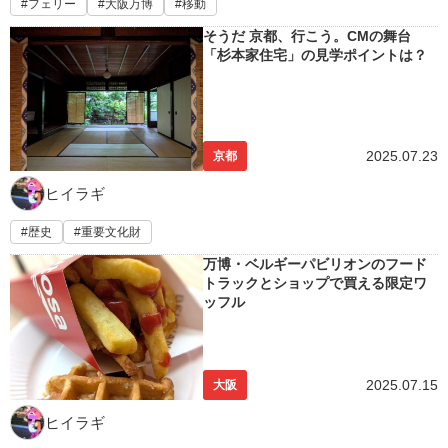
フェリー
大阪万博
移動
そうだ 京都、行こう。CMの舞台
「杉本家住宅」の見学ポイントは？
2025.07.23
京都
ヒイラギ
歴史
重要文化財
万博・ベルギーパビリオンのフード
トラックとショップで買える限定ワ
ッフル
2025.07.15
大阪
ヒイラギ