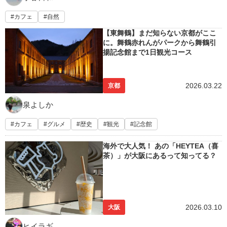
カフェ
自然
【東舞鶴】まだ知らない京都がここ
に。舞鶴赤れんがパークから舞鶴引
揚記念館まで1日観光コース
2026.03.22
京都
泉よしか
カフェ
グルメ
歴史
観光
記念館
海外で大人気！ あの「HEYTEA（喜
茶）」が大阪にあるって知ってる？
2026.03.10
大阪
ヒイラギ