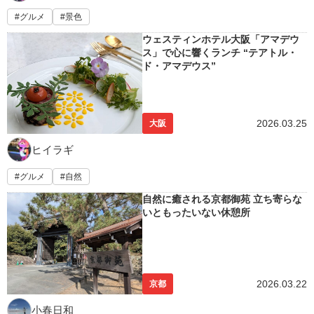
グルメ
景色
ウェスティンホテル大阪「アマデウ
ス」で心に響くランチ “テアトル・
ド・アマデウス”
2026.03.25
大阪
ヒイラギ
グルメ
自然
自然に癒される京都御苑 立ち寄らな
いともったいない休憩所
2026.03.22
京都
小春日和