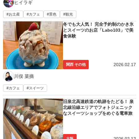
ヒイラギ
お土産
カフェ
景色
観光
冬でも大人気！ 完全予約制のかき氷
とスイーツのお店「Labo103」で美
食体験
2026.02.17
関西 その他
川俣 菜摘
カフェ
スイーツ
旧泉北高速鉄道の軌跡をたどる！ 泉
北線沿線エリアでフォトジェニック
なスイーツショップをめぐる電車旅
2026.02.12
大阪