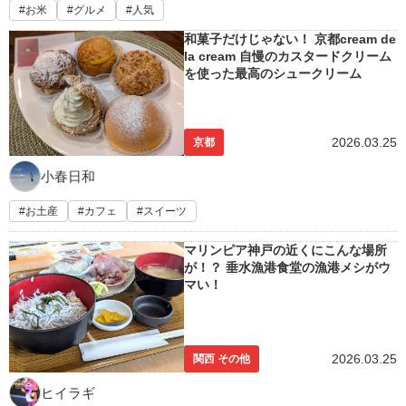
お米
グルメ
人気
和菓子だけじゃない！ 京都cream de
la cream 自慢のカスタードクリーム
を使った最高のシュークリーム
2026.03.25
京都
小春日和
お土産
カフェ
スイーツ
マリンピア神戸の近くにこんな場所
が！？ 垂水漁港食堂の漁港メシがウ
マい！
2026.03.25
関西 その他
ヒイラギ