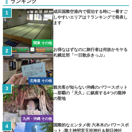
ランキング
成田国際空港内で宿泊する時に一番すご
しやすいエリアは？ランキングで発表し
ます
関東 その他
お得なはずなのに旅行者は何故かモヤる
札幌近郊「一日散歩きっぷ」
北海道 その他
観光客が知らない沖縄のパワースポット
―那覇の「天久」に鎮座する4つの龍神
の聖地
九州・沖縄 その他
国際的なエンタメ街 六本木のパワースポ
ット -龍土神明宮天祖神社＆朝日神社