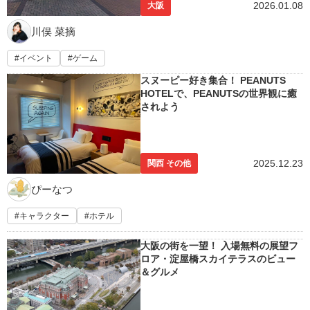
2026.01.08
大阪
川俣 菜摘
イベント
ゲーム
スヌーピー好き集合！ PEANUTS
HOTELで、PEANUTSの世界観に癒
されよう
2025.12.23
関西 その他
ぴーなつ
キャラクター
ホテル
大阪の街を一望！ 入場無料の展望フ
ロア・淀屋橋スカイテラスのビュー
＆グルメ