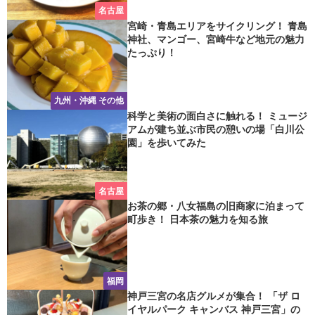
名古屋
宮崎・青島エリアをサイクリング！ 青島
神社、マンゴー、宮崎牛など地元の魅力
たっぷり！
九州・沖縄 その他
科学と美術の面白さに触れる！ ミュージ
アムが建ち並ぶ市民の憩いの場「白川公
園」を歩いてみた
名古屋
お茶の郷・八女福島の旧商家に泊まって
町歩き！ 日本茶の魅力を知る旅
福岡
神戸三宮の名店グルメが集合！ 「ザ ロ
イヤルパーク キャンバス 神戸三宮」の