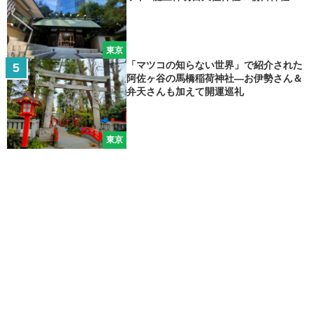
東京
「マツコの知らない世界」で紹介された
阿佐ヶ谷の馬橋稲荷神社―お伊勢さん＆
弁天さんも加えて開運巡礼
東京