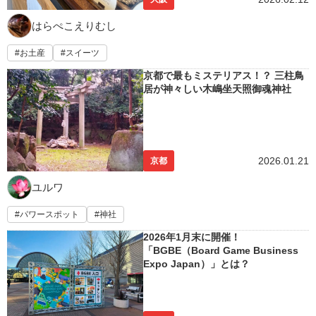
はらぺこえりむし
お土産
スイーツ
京都で最もミステリアス！？ 三柱鳥
居が神々しい木嶋坐天照御魂神社
2026.01.21
京都
ユルワ
パワースポット
神社
2026年1月末に開催！
「BGBE（Board Game Business
Expo Japan）」とは？