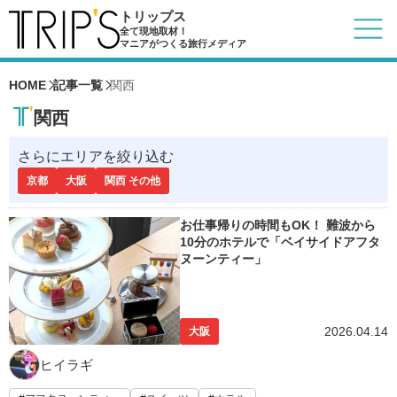
トリップス
全て現地取材！
マニアがつくる旅行メディア
HOME
記事一覧
関西
関西
さらにエリアを絞り込む
京都
大阪
関西 その他
お仕事帰りの時間もOK！ 難波から
10分のホテルで「ベイサイドアフタ
ヌーンティー」
2026.04.14
大阪
ヒイラギ