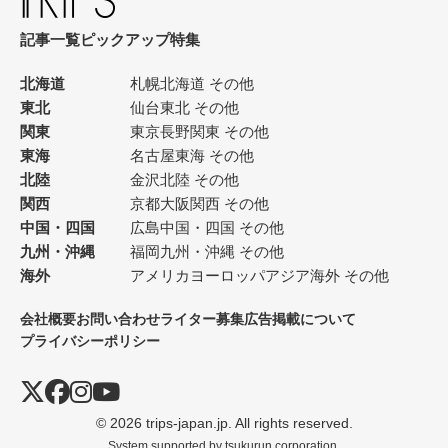
記事一覧
ピックアップ
特集
北海道
札幌
北海道 その他
東北
仙台
東北 その他
関東
東京
長野
関東 その他
東海
名古屋
東海 その他
北陸
金沢
北陸 その他
関西
京都
大阪
関西 その他
中国・四国
広島
中国・四国 その他
九州・沖縄
福岡
九州・沖縄 その他
海外
アメリカ
ヨーロッパ
アジア
海外 その他
会社概要
お問い合わせ
ライター募集
広告掲載について
プライバシーポリシー
© 2026 trips-japan.jp. All rights reserved.
System supported by
tsukurun corporation.