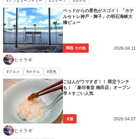
アフタヌーンティー
スイーツ
ホテル
ベッドからの景色がスゴイ！ 「ホテ
ルセトレ神戸・舞子」の明石海峡大
橋ビュー
2026.04.11
関西 その他
ヒイラギ
グルメ
ホテル
景色
ごはんがウマすぎ！！ 限定ランチ
も！ 「象印食堂 梅田店」オープン
早々すごい人気
2026.04.07
大阪
ヒイラギ