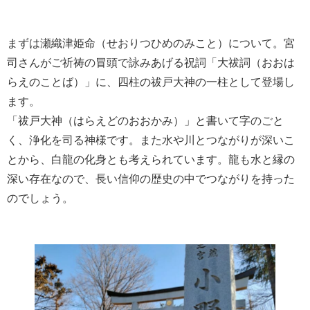
まずは瀬織津姫命（せおりつひめのみこと）について。宮
司さんがご祈祷の冒頭で詠みあげる祝詞「大祓詞（おおは
らえのことば）」に、四柱の祓戸大神の一柱として登場し
ます。
「祓戸大神（はらえどのおおかみ）」と書いて字のごと
く、浄化を司る神様です。また水や川とつながりが深いこ
とから、白龍の化身とも考えられています。龍も水と縁の
深い存在なので、長い信仰の歴史の中でつながりを持った
のでしょう。