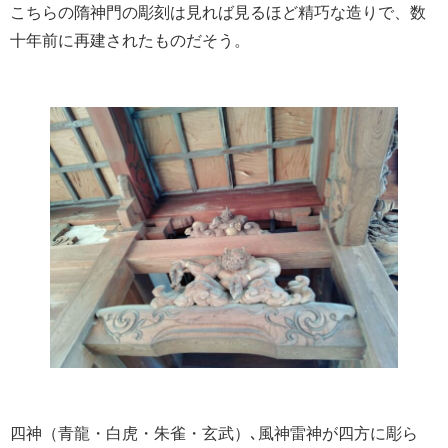
こちらの隋神門の彫刻は見れば見るほど精巧な造りで、数
十年前に再建されたものだそう。
四神（青龍・白虎・朱雀・玄武）､風神雷神が四方に彫ら