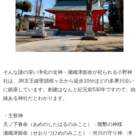
そんな謎の深い浄化の女神・瀬織津姫命が祀られる小野神
社は、JR京王線聖蹟桜ヶ丘から徒歩10分ほどの多摩川沿い
に鎮座しています。創建はなんと紀元前530年ですので、由
緒ある神社だとわかります。
・主祭神
天ノ下春命（あめのしたはるのみこと）：開墾の神様
瀬織津姫命（せおりつひめのみこと）：河川の守り神、浄