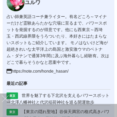
ユルワ
占い師兼英語コーチ兼ライター。有名どころ～マイナ
ーだけど霊験あらたかな穴場に至るまで、パワースポ
ットを発掘するのが得意です。他にも西東京～西埼
玉・西武線界隈をうろついたり、本好きにはたまらな
いスポットもご紹介しています。 モノはないけど海が
超絶きれいな太平洋上の島国と激安激ウマのベトナ
ム・ダナンで通算3年間に及ぶ海外暮らし経験有。次は
どこで暮らそうかなと思案中です。
https://note.com/honde_hasan/
最近の記事
世界を魅了する下北沢を支えるパワースポット
東京
ー北澤八幡神社と代沢稲荷神社を巡る開運散歩
【東京の隠れ聖地】谷保天満宮の格式高きパワ
東京