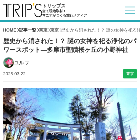
トリップス
全て現地取材！
マニアがつくる旅行メディア
HOME
記事一覧
関東
東京
歴史から消された！？ 謎の女神を祀る
歴史から消された！？ 謎の女神を祀る浄化のパ
ワースポット―多摩市聖蹟桜ヶ丘の小野神社
ユルワ
2025.03.22
東京