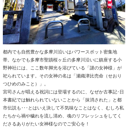
都内でも自然豊かな多摩川沿いはパワースポット密集地
帯。なかでも多摩市聖蹟桜ヶ丘の多摩川沿いに鎮座する小
野神社には、ここ数年脚光を浴びている「謎の女神様」が
祀られています。その女神の名は「瀬織津比売命（せおり
つひめのみこと）」。
宮司さんが唱える祝詞には登場するのに、なぜか古事記･日
本書紀では触れられていないことから「抹消された」と都
市伝説も･･･とはいえ決して不気味なことはなく、むしろ私
たちから禍や穢れを流し清め、魂のリフレッシュをしてく
ださるありがたい女神様なのでご安心を！