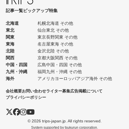
記事一覧
ピックアップ
特集
北海道
札幌
北海道 その他
東北
仙台
東北 その他
関東
東京
長野
関東 その他
東海
名古屋
東海 その他
北陸
金沢
北陸 その他
関西
京都
大阪
関西 その他
中国・四国
広島
中国・四国 その他
九州・沖縄
福岡
九州・沖縄 その他
海外
アメリカ
ヨーロッパ
アジア
海外 その他
会社概要
お問い合わせ
ライター募集
広告掲載について
プライバシーポリシー
© 2026 trips-japan.jp. All rights reserved.
System supported by
tsukurun corporation.