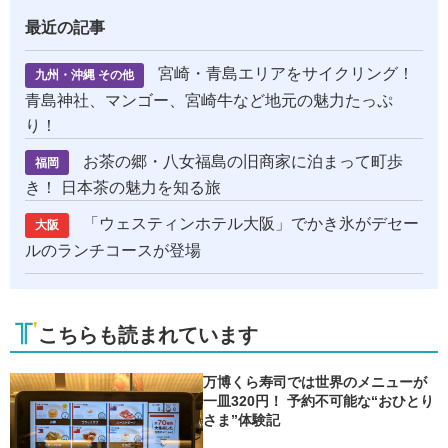
最近の記事
宮崎・青島エリアをサイクリング！
九州・沖縄 その他
青島神社、マンゴー、宮崎牛など地元の魅力たっぷ
り！
お茶の郷・八女福島の旧商家に泊まって町歩
福岡
き！ 日本茶の魅力を知る旅
「ウェスティンホテル大阪」でかき氷がデセー
大阪
ルのランチコースが登場
こちらも読まれています
万博くら寿司では世界のメニューが
一皿320円！ 予約不可能な“おひとり
さま”体験記