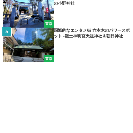
の小野神社
東京
国際的なエンタメ街 六本木のパワースポ
ット -龍土神明宮天祖神社＆朝日神社
東京