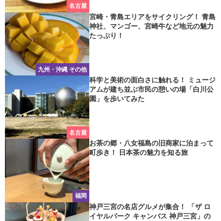
名古屋
宮崎・青島エリアをサイクリング！ 青島
神社、マンゴー、宮崎牛など地元の魅力
たっぷり！
九州・沖縄 その他
科学と美術の面白さに触れる！ ミュージ
アムが建ち並ぶ市民の憩いの場「白川公
園」を歩いてみた
名古屋
お茶の郷・八女福島の旧商家に泊まって
町歩き！ 日本茶の魅力を知る旅
福岡
神戸三宮の名店グルメが集合！ 「ザ ロ
イヤルパーク キャンバス 神戸三宮」の