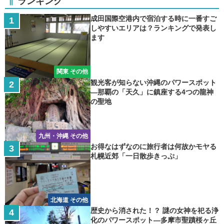
ランキング
成田国際空港内で宿泊する時に一番すご
しやすいエリアは？ランキングで発表し
ます
関東 その他
観光客が知らない沖縄のパワースポット
―那覇の「天久」に鎮座する4つの龍神
の聖地
九州・沖縄 その他
お得なはずなのに旅行者は何故かモヤる
札幌近郊「一日散歩きっぷ」
北海道 その他
歴史から消された！？ 謎の女神を祀る浄
化のパワースポット―多摩市聖蹟桜ヶ丘