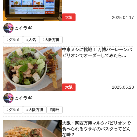
2025.04.17
大阪
ヒイラギ
グルメ
人気
大阪万博
中東メシに挑戦！ 万博バーレーンパ
ビリオンでオーダーしてみたら…
2025.05.23
大阪
ヒイラギ
グルメ
大阪万博
海外
大阪・関西万博マルタパビリオンで
食べられるウサギのパスタってどん
な味？