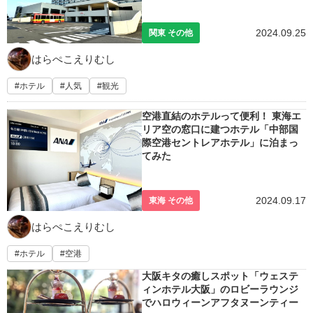
2024.09.25
関東 その他
はらぺこえりむし
ホテル
人気
観光
空港直結のホテルって便利！ 東海エ
リア空の窓口に建つホテル「中部国
際空港セントレアホテル」に泊まっ
てみた
2024.09.17
東海 その他
はらぺこえりむし
ホテル
空港
大阪キタの癒しスポット「ウェステ
ィンホテル大阪」のロビーラウンジ
でハロウィーンアフタヌーンティー