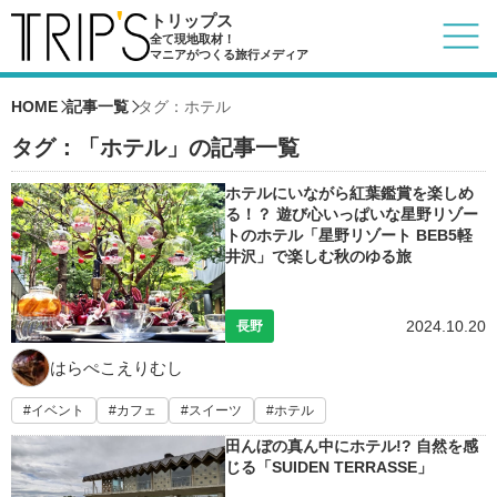
トリップス
全て現地取材！
マニアがつくる旅行メディア
HOME
記事一覧
タグ：ホテル
タグ：「ホテル」の記事一覧
ホテルにいながら紅葉鑑賞を楽しめ
る！？ 遊び心いっぱいな星野リゾー
トのホテル「星野リゾート BEB5軽
井沢」で楽しむ秋のゆる旅
2024.10.20
長野
はらぺこえりむし
イベント
カフェ
スイーツ
ホテル
田んぼの真ん中にホテル!? 自然を感
じる「SUIDEN TERRASSE」