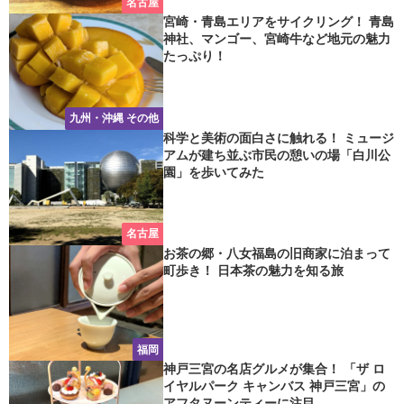
名古屋
宮崎・青島エリアをサイクリング！ 青島
神社、マンゴー、宮崎牛など地元の魅力
たっぷり！
九州・沖縄 その他
科学と美術の面白さに触れる！ ミュージ
アムが建ち並ぶ市民の憩いの場「白川公
園」を歩いてみた
名古屋
お茶の郷・八女福島の旧商家に泊まって
町歩き！ 日本茶の魅力を知る旅
福岡
神戸三宮の名店グルメが集合！ 「ザ ロ
イヤルパーク キャンバス 神戸三宮」の
アフタヌーンティーに注目