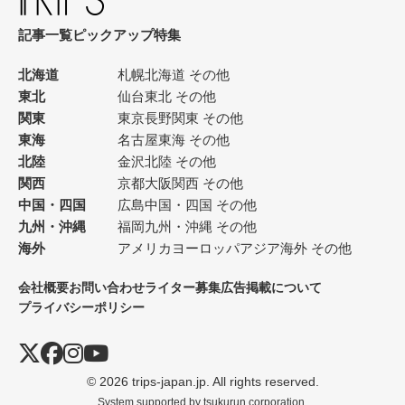
記事一覧
ピックアップ
特集
北海道
札幌
北海道 その他
東北
仙台
東北 その他
関東
東京
長野
関東 その他
東海
名古屋
東海 その他
北陸
金沢
北陸 その他
関西
京都
大阪
関西 その他
中国・四国
広島
中国・四国 その他
九州・沖縄
福岡
九州・沖縄 その他
海外
アメリカ
ヨーロッパ
アジア
海外 その他
会社概要
お問い合わせ
ライター募集
広告掲載について
プライバシーポリシー
© 2026 trips-japan.jp. All rights reserved.
System supported by
tsukurun corporation.