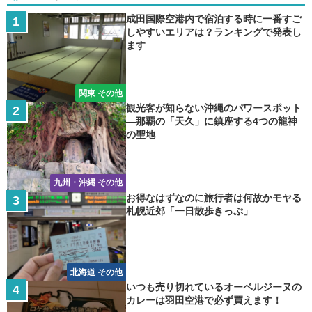
成田国際空港内で宿泊する時に一番すご
しやすいエリアは？ランキングで発表し
ます
関東 その他
観光客が知らない沖縄のパワースポット
―那覇の「天久」に鎮座する4つの龍神
の聖地
九州・沖縄 その他
お得なはずなのに旅行者は何故かモヤる
札幌近郊「一日散歩きっぷ」
北海道 その他
いつも売り切れているオーベルジーヌの
カレーは羽田空港で必ず買えます！