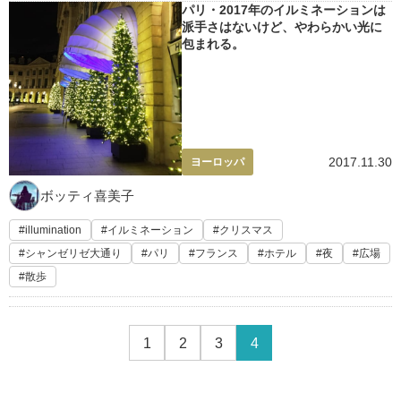
パリ・2017年のイルミネーションは
派手さはないけど、やわらかい光に
包まれる。
2017.11.30
ヨーロッパ
ボッティ喜美子
illumination
イルミネーション
クリスマス
シャンゼリゼ大通り
パリ
フランス
ホテル
夜
広場
散歩
1
2
3
4