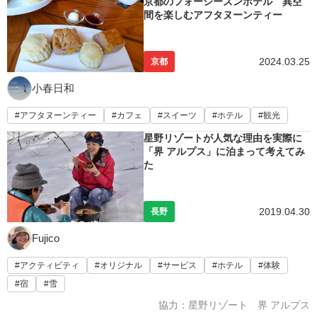
京都のフォーシーズンホテル 異空
間を楽しむアフタヌーンティー
2024.03.25
京都
小春日和
アフタヌーンティー
カフェ
スイーツ
ホテル
観光
星野リゾートが人気な理由を実際に
「界 アルプス」に泊まって考えてみ
た
2019.04.30
長野
Fujico
アクティビティ
オリジナル
サービス
ホテル
体験
宿
雪
協力：星野リゾート 界 アルプス