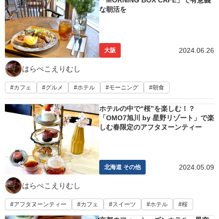
「MORNING BOX CAFE」で有意義
な朝活を
2024.06.26
大阪
はらぺこえりむし
カフェ
グルメ
ホテル
モーニング
朝食
ホテルの中で“桜”を楽しむ！？
「OMO7旭川 by 星野リゾート」で楽
しむ春限定のアフタヌーンティー
2024.05.09
北海道 その他
はらぺこえりむし
アフタヌーンティー
カフェ
スイーツ
ホテル
桜