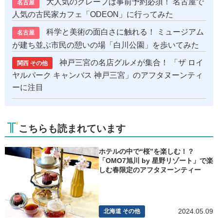
大人気のクレープは事前予約必須！ 名古屋で
名古屋
人気の古民家カフェ「ODEON」に行ってみた
科学と美術の面白さに触れる！ ミュージアム
名古屋
が建ち並ぶ市民の憩いの場「白川公園」を歩いてみた
神戸三宮の名店グルメが集合！ 「ザ ロイ
関西 その他
ヤルパーク キャンバス 神戸三宮」のアフタヌーンティ
ーに注目
こちらも読まれています
ホテルの中で“桜”を楽しむ！？
「OMO7旭川 by 星野リゾート」で楽
しむ春限定のアフタヌーンティー
2024.05.09
北海道 その他