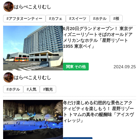
はらぺこえりむし
アフタヌーンティー
カフェ
スイーツ
ホテル
桜
6月20日グランドオープン！ 東京デ
ィズニーリゾートそばのオールドア
メリカンなホテル「星野リゾート
1955 東京ベイ」
2024.09.25
関東 その他
はらぺこえりむし
ホテル
人気
観光
冬だけ楽しめる幻想的な景色とアク
ティビティを楽しもう！ 星野リゾー
ト トマムの真冬の醍醐味「アイスヴ
ィレッジ」