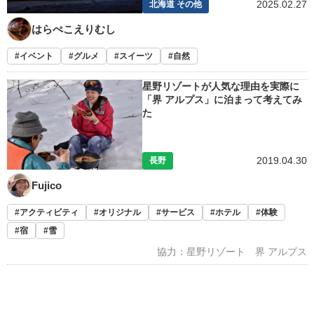
2025.02.27
北海道 その他
はらぺこえりむし
イベント
グルメ
スイーツ
自然
星野リゾートが人気な理由を実際に
「界 アルプス」に泊まって考えてみ
た
2019.04.30
長野
Fujico
アクティビティ
オリジナル
サービス
ホテル
体験
宿
雪
協力：星野リゾート 界 アルプス