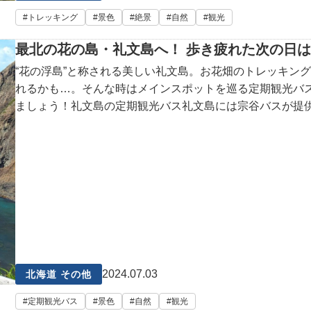
トレッキング
景色
絶景
自然
観光
最北の花の島・礼文島へ！ 歩き疲れた次の日
“花の浮島”と称される美しい礼文島。お花畑のトレッキン
れるかも…。そんな時はメインスポットを巡る定期観光バ
ましょう！礼文島の定期観光バス礼文島には宗谷バスが提
2024.07.03
北海道 その他
定期観光バス
景色
自然
観光