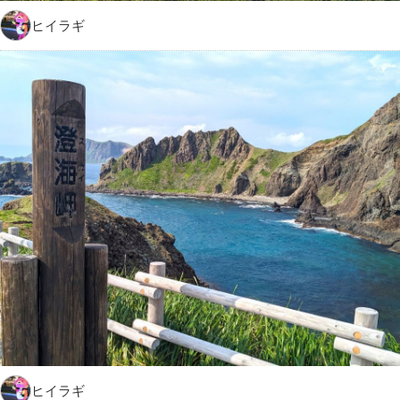
ヒイラギ
ヒイラギ