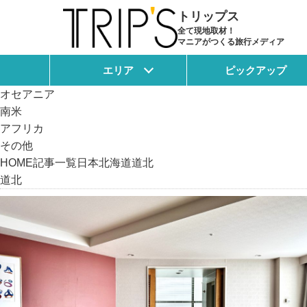
記事一覧
トリップス
日本
全て現地取材！
マニアがつくる旅行メディア
アジア
ヨーロッパ
エリア
ピックアップ
北米
オセアニア
南米
アフリカ
その他
HOME
記事一覧
日本
北海道
道北
道北