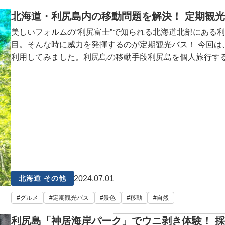
北海道・利尻島内の移動問題を解決！ 定期観
美しいフォルムの“利尻富士”で知られる北海道北部にある
目。そんな時に威力を発揮するのが定期観光バス！ 今回
利用してみました。利尻島の移動手段利尻島を個人旅行す
2024.07.01
北海道 その他
グルメ
定期観光バス
景色
移動
自然
利尻島「神居海岸パーク」でウニ剥き体験！ 採