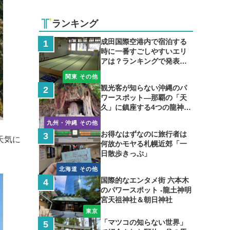
ランキング
成田国際空港内で宿泊する
時に一番すごしやすいエリ
アは？ランキングで発表し
ます
関東 その他
観光客が知らない沖縄のパ
ワースポット―那覇の「天
久」に鎮座する4つの龍神の
聖地
九州・沖縄 その他
お得なはずなのに旅行者は
天気に
何故かモヤる札幌近郊「一
日散歩きっぷ」
北海道 その他
国際的なエンタメ街 六本木
のパワースポット -龍土神明
宮天祖神社＆朝日神社
東京
「マツコの知らない世界」