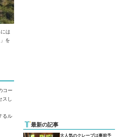
島には
ス」を
のコー
セスし
するル
最新の記事
大人気のクレープは事前予