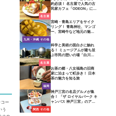
約必須！ 名古屋で人気の古
民家カフェ「ODEON」に行
ってみた
名古屋
宮崎・青島エリアをサイク
リング！ 青島神社、マンゴ
ー、宮崎牛など地元の魅力
たっぷり！
九州・沖縄 その他
科学と美術の面白さに触れ
る！ ミュージアムが建ち並
ぶ市民の憩いの場「白川公
園」を歩いてみた
名古屋
お茶の郷・八女福島の旧商
家に泊まって町歩き！ 日本
茶の魅力を知る旅
福岡
神戸三宮の名店グルメが集
合！ 「ザ ロイヤルパーク キ
ャンバス 神戸三宮」のアフ
台コー
タヌーンティーに注目
いう
関西 その他