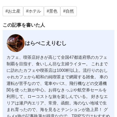
お土産
ホテル
景色
自然
この記事を書いた人
はらぺこえりむし
カフェ、喫茶店好きが高じて全国47都道府県のカフェ
制覇を目指す、食いしん坊な主婦ライター。 これまで
に訪れたカフェや喫茶店は1000軒以上。流行りのおし
ゃれカフェから昭和の純喫茶まで網羅する雑食。 車の
運転が苦手なので、電車やバス、飛行機などの交通機
関を使った旅が中心。お得なきっぷや航空券セールを
利用して、ローコストな旅を楽しんでいる。 好きなエ
リアは瀬戸内エリア、常滑、函館。海のない地域で生
まれ育ったので、海を見るとテンションが急上昇！ グ
ルメ×旅の記事執筆が得意なので、TRIP'Sではおすすめ