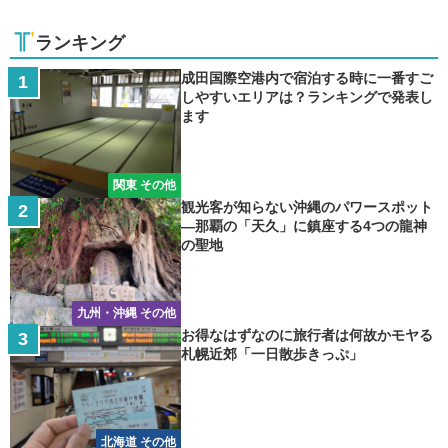
ランキング
成田国際空港内で宿泊する時に一番すご
しやすいエリアは？ランキングで発表し
ます
関東 その他
観光客が知らない沖縄のパワースポット
―那覇の「天久」に鎮座する4つの龍神
の聖地
九州・沖縄 その他
お得なはずなのに旅行者は何故かモヤる
札幌近郊「一日散歩きっぷ」
北海道 その他