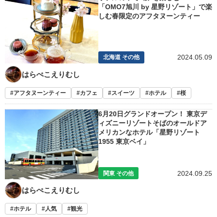
「OMO7旭川 by 星野リゾート」で楽
しむ春限定のアフタヌーンティー
2024.05.09
北海道 その他
はらぺこえりむし
アフタヌーンティー
カフェ
スイーツ
ホテル
桜
6月20日グランドオープン！ 東京デ
ィズニーリゾートそばのオールドア
メリカンなホテル「星野リゾート
1955 東京ベイ」
2024.09.25
関東 その他
はらぺこえりむし
ホテル
人気
観光