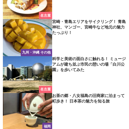
名古屋
宮崎・青島エリアをサイクリング！ 青島
神社、マンゴー、宮崎牛など地元の魅力
たっぷり！
九州・沖縄 その他
科学と美術の面白さに触れる！ ミュージ
アムが建ち並ぶ市民の憩いの場「白川公
園」を歩いてみた
名古屋
お茶の郷・八女福島の旧商家に泊まって
町歩き！ 日本茶の魅力を知る旅
福岡