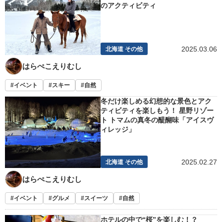
のアクティビティ
2025.03.06
北海道 その他
はらぺこえりむし
イベント
スキー
自然
冬だけ楽しめる幻想的な景色とアク
ティビティを楽しもう！ 星野リゾー
ト トマムの真冬の醍醐味「アイスヴ
ィレッジ」
2025.02.27
北海道 その他
はらぺこえりむし
イベント
グルメ
スイーツ
自然
ホテルの中で“桜”を楽しむ！？