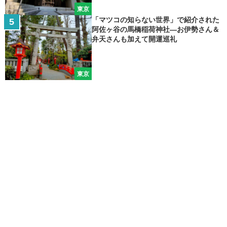
東京
「マツコの知らない世界」で紹介された
阿佐ヶ谷の馬橋稲荷神社―お伊勢さん＆
弁天さんも加えて開運巡礼
東京