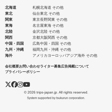
北海道
札幌
北海道 その他
東北
仙台
東北 その他
関東
東京
長野
関東 その他
東海
名古屋
東海 その他
北陸
金沢
北陸 その他
関西
京都
大阪
関西 その他
中国・四国
広島
中国・四国 その他
九州・沖縄
福岡
九州・沖縄 その他
海外
アメリカ
ヨーロッパ
アジア
海外 その他
会社概要
お問い合わせ
ライター募集
広告掲載について
プライバシーポリシー
© 2026 trips-japan.jp. All rights reserved.
System supported by
tsukurun corporation.