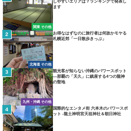
しやすいエリアは？ランキングで発表し
ます
関東 その他
お得なはずなのに旅行者は何故かモヤる
札幌近郊「一日散歩きっぷ」
北海道 その他
観光客が知らない沖縄のパワースポット
―那覇の「天久」に鎮座する4つの龍神
の聖地
九州・沖縄 その他
国際的なエンタメ街 六本木のパワースポ
ット -龍土神明宮天祖神社＆朝日神社