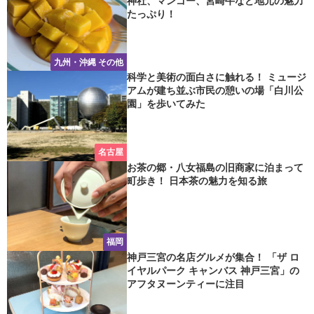
神社、マンゴー、宮崎牛など地元の魅力
たっぷり！
九州・沖縄 その他
科学と美術の面白さに触れる！ ミュージ
アムが建ち並ぶ市民の憩いの場「白川公
園」を歩いてみた
名古屋
お茶の郷・八女福島の旧商家に泊まって
町歩き！ 日本茶の魅力を知る旅
福岡
神戸三宮の名店グルメが集合！ 「ザ ロ
イヤルパーク キャンバス 神戸三宮」の
アフタヌーンティーに注目