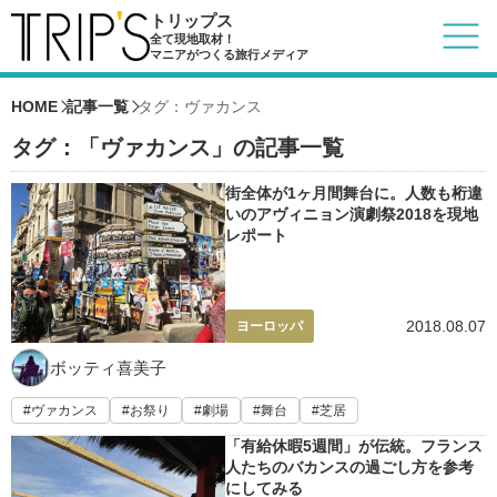
トリップス
全て現地取材！
マニアがつくる旅行メディア
HOME
記事一覧
タグ：ヴァカンス
タグ：「ヴァカンス」の記事一覧
街全体が1ヶ月間舞台に。人数も桁違
いのアヴィニョン演劇祭2018を現地
レポート
2018.08.07
ヨーロッパ
ボッティ喜美子
ヴァカンス
お祭り
劇場
舞台
芝居
「有給休暇5週間」が伝統。フランス
人たちのバカンスの過ごし方を参考
にしてみる