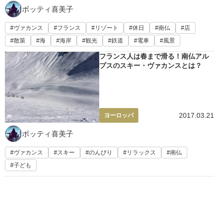
ボッティ喜美子
ヴァカンス
フランス
リゾート
休日
南仏
店
散策
海
海岸
観光
鉄道
電車
風景
フランス人は春まで滑る！南仏アル
プスのスキー・ヴァカンスとは？
2017.03.21
ヨーロッパ
ボッティ喜美子
ヴァカンス
スキー
のんびり
リラックス
南仏
子ども