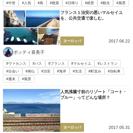
中世
人気
島
散策
日帰り
絶景
観光
風景
フランス１治安の悪いマルセイユ
を、公共交通で楽しむ。
2017.06.22
ヨーロッパ
ボッティ喜美子
ヴァカンス
バス
フランス
マルセイユ
レストラン
出会い
南仏
治安
海岸
生活
町並み
自転車
週末
風景
人気沸騰寸前のリゾート「コート・
ブルー」ってどんな場所？
2017.05.31
ヨーロッパ