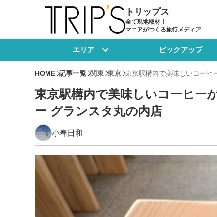
トリップス
全て現地取材！
マニアがつくる旅行メディア
エリア
ピックアップ
HOME
記事一覧
関東
東京
東京駅構内で美味しいコーヒー
東京駅構内で美味しいコーヒーが
ー グランスタ丸の内店
小春日和