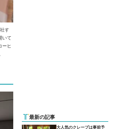
出社す
開いて
コーヒ
。
最新の記事
大人気のクレープは事前予