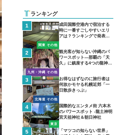
ランキング
成田国際空港内で宿泊する
時に一番すごしやすいエリ
アは？ランキングで発表し
ます
関東 その他
観光客が知らない沖縄のパ
ワースポット―那覇の「天
久」に鎮座する4つの龍神の
聖地
九州・沖縄 その他
お得なはずなのに旅行者は
何故かモヤる札幌近郊「一
日散歩きっぷ」
北海道 その他
国際的なエンタメ街 六本木
のパワースポット -龍土神明
宮天祖神社＆朝日神社
東京
「マツコの知らない世界」