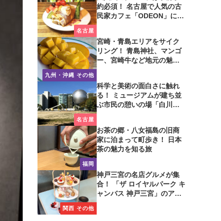
約必須！ 名古屋で人気の古
民家カフェ「ODEON」に行
ってみた
名古屋
宮崎・青島エリアをサイク
リング！ 青島神社、マンゴ
ー、宮崎牛など地元の魅力
たっぷり！
九州・沖縄 その他
科学と美術の面白さに触れ
る！ ミュージアムが建ち並
ぶ市民の憩いの場「白川公
園」を歩いてみた
名古屋
お茶の郷・八女福島の旧商
家に泊まって町歩き！ 日本
茶の魅力を知る旅
福岡
神戸三宮の名店グルメが集
合！ 「ザ ロイヤルパーク キ
ャンバス 神戸三宮」のアフ
タヌーンティーに注目
関西 その他