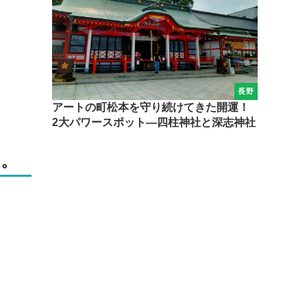
長野
アートの町松本を守り続けてきた開運！
2大パワースポット―四柱神社と深志神社
す。