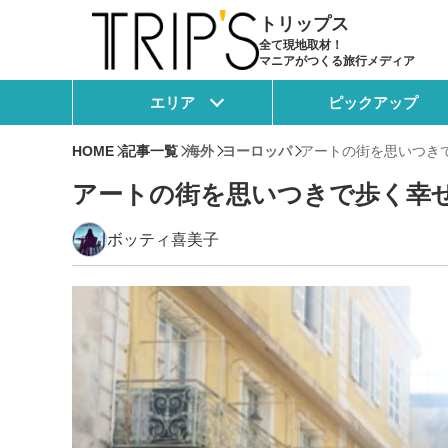
トリップス
全て現地取材！
マニアがつくる旅行メディア
エリア
ピックアップ
HOME
記事一覧
海外
ヨーロッパ
アートの街を思いつき
アートの街を思いつきで歩く幸
ボッティ喜美子