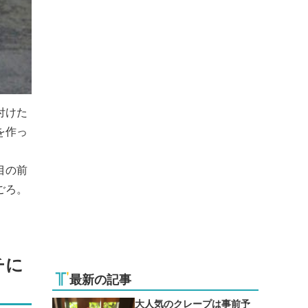
付けた
を作っ
目の前
ごろ。
チに
最新の記事
大人気のクレープは事前予