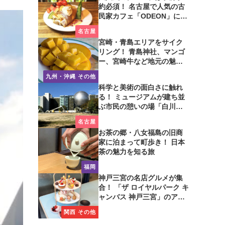
約必須！ 名古屋で人気の古
民家カフェ「ODEON」に行
ってみた
名古屋
宮崎・青島エリアをサイク
リング！ 青島神社、マンゴ
ー、宮崎牛など地元の魅力
たっぷり！
九州・沖縄 その他
科学と美術の面白さに触れ
る！ ミュージアムが建ち並
ぶ市民の憩いの場「白川公
園」を歩いてみた
名古屋
お茶の郷・八女福島の旧商
家に泊まって町歩き！ 日本
茶の魅力を知る旅
福岡
神戸三宮の名店グルメが集
合！ 「ザ ロイヤルパーク キ
ャンバス 神戸三宮」のアフ
タヌーンティーに注目
関西 その他