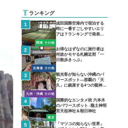
ランキング
成田国際空港内で宿泊する
時に一番すごしやすいエリ
アは？ランキングで発表し
ます
関東 その他
お得なはずなのに旅行者は
何故かモヤる札幌近郊「一
日散歩きっぷ」
北海道 その他
観光客が知らない沖縄のパ
ワースポット―那覇の「天
久」に鎮座する4つの龍神の
聖地
九州・沖縄 その他
国際的なエンタメ街 六本木
のパワースポット -龍土神明
宮天祖神社＆朝日神社
東京
「マツコの知らない世界」