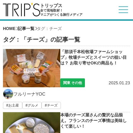
トリップス
全て現地取材！
マニアがつくる旅行メディア
HOME
記事一覧
タグ：チーズ
タグ：「チーズ」の記事一覧
「那須千本松牧場ファームショッ
プ」牧場チーズとスイーツの狙い目
は？ お取り寄せOKの商品も！
2025.01.23
関東 その他
フルリーナYOC
お土産
グルメ
チーズ
本場のチーズ屋さんの贅沢な品揃
え。フランスのチーズ事情は美味し
くて楽しい！