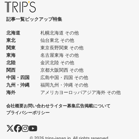
記事一覧
ピックアップ
特集
北海道
札幌
北海道 その他
東北
仙台
東北 その他
関東
東京
長野
関東 その他
東海
名古屋
東海 その他
北陸
金沢
北陸 その他
関西
京都
大阪
関西 その他
中国・四国
広島
中国・四国 その他
九州・沖縄
福岡
九州・沖縄 その他
海外
アメリカ
ヨーロッパ
アジア
海外 その他
会社概要
お問い合わせ
ライター募集
広告掲載について
プライバシーポリシー
© 2026 trips-japan.jp. All rights reserved.