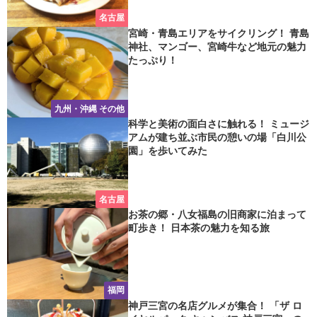
名古屋
宮崎・青島エリアをサイクリング！ 青島
神社、マンゴー、宮崎牛など地元の魅力
たっぷり！
九州・沖縄 その他
科学と美術の面白さに触れる！ ミュージ
アムが建ち並ぶ市民の憩いの場「白川公
園」を歩いてみた
名古屋
お茶の郷・八女福島の旧商家に泊まって
町歩き！ 日本茶の魅力を知る旅
福岡
神戸三宮の名店グルメが集合！ 「ザ ロ