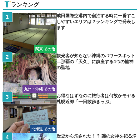
ランキング
成田国際空港内で宿泊する時に一番すご
しやすいエリアは？ランキングで発表し
ます
関東 その他
観光客が知らない沖縄のパワースポット
―那覇の「天久」に鎮座する4つの龍神
の聖地
九州・沖縄 その他
お得なはずなのに旅行者は何故かモヤる
札幌近郊「一日散歩きっぷ」
北海道 その他
歴史から消された！？ 謎の女神を祀る浄