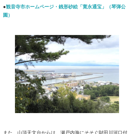
●
観音寺市ホームページ・銭形砂絵「寛永通宝」（琴弾公
園）
また、山頂天文台からは、瀬戸内海にそそぐ財田川河口付