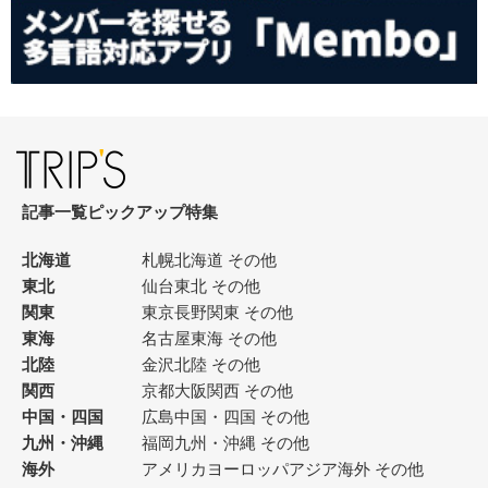
記事一覧
ピックアップ
特集
北海道
札幌
北海道 その他
東北
仙台
東北 その他
関東
東京
長野
関東 その他
東海
名古屋
東海 その他
北陸
金沢
北陸 その他
関西
京都
大阪
関西 その他
中国・四国
広島
中国・四国 その他
九州・沖縄
福岡
九州・沖縄 その他
海外
アメリカ
ヨーロッパ
アジア
海外 その他