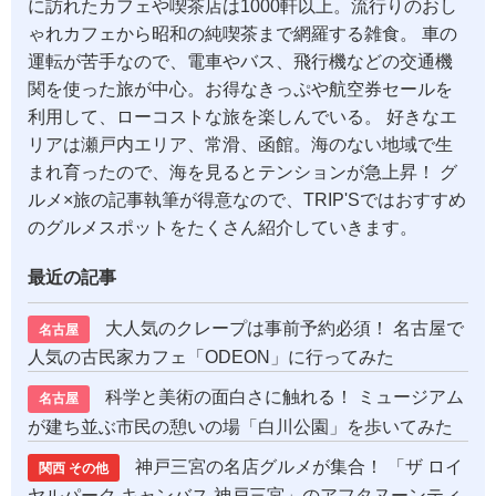
に訪れたカフェや喫茶店は1000軒以上。流行りのおし
ゃれカフェから昭和の純喫茶まで網羅する雑食。 車の
運転が苦手なので、電車やバス、飛行機などの交通機
関を使った旅が中心。お得なきっぷや航空券セールを
利用して、ローコストな旅を楽しんでいる。 好きなエ
リアは瀬戸内エリア、常滑、函館。海のない地域で生
まれ育ったので、海を見るとテンションが急上昇！ グ
ルメ×旅の記事執筆が得意なので、TRIP'Sではおすすめ
のグルメスポットをたくさん紹介していきます。
最近の記事
大人気のクレープは事前予約必須！ 名古屋で
名古屋
人気の古民家カフェ「ODEON」に行ってみた
科学と美術の面白さに触れる！ ミュージアム
名古屋
が建ち並ぶ市民の憩いの場「白川公園」を歩いてみた
神戸三宮の名店グルメが集合！ 「ザ ロイ
関西 その他
ヤルパーク キャンバス 神戸三宮」のアフタヌーンティ