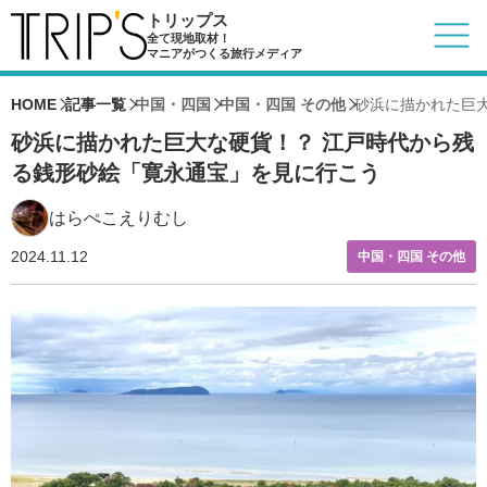
トリップス
全て現地取材！
マニアがつくる旅行メディア
HOME
記事一覧
中国・四国
中国・四国 その他
砂浜に描かれた巨
砂浜に描かれた巨大な硬貨！？ 江戸時代から残
る銭形砂絵「寛永通宝」を見に行こう
はらぺこえりむし
2024.11.12
中国・四国 その他