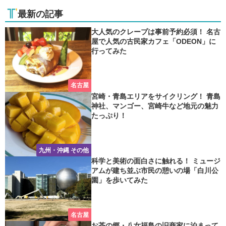
最新の記事
大人気のクレープは事前予約必須！ 名古
屋で人気の古民家カフェ「ODEON」に
行ってみた
名古屋
宮崎・青島エリアをサイクリング！ 青島
神社、マンゴー、宮崎牛など地元の魅力
たっぷり！
九州・沖縄 その他
科学と美術の面白さに触れる！ ミュージ
アムが建ち並ぶ市民の憩いの場「白川公
園」を歩いてみた
名古屋
お茶の郷・八女福島の旧商家に泊まって