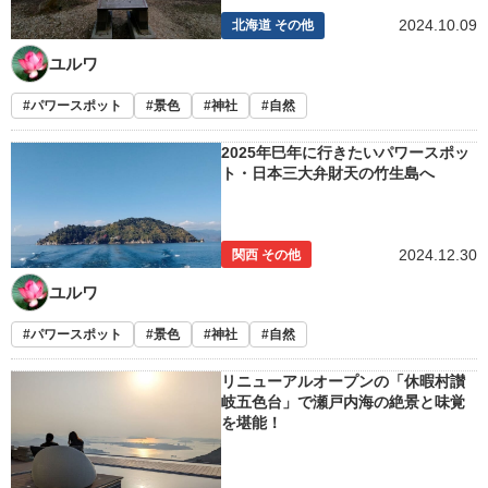
2024.10.09
北海道 その他
ユルワ
パワースポット
景色
神社
自然
2025年巳年に行きたいパワースポッ
ト・日本三大弁財天の竹生島へ
2024.12.30
関西 その他
ユルワ
パワースポット
景色
神社
自然
リニューアルオープンの「休暇村讃
岐五色台」で瀬戸内海の絶景と味覚
を堪能！