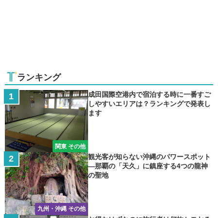
ランキング
成田国際空港内で宿泊する時に一番すご
しやすいエリアは？ランキングで発表し
ます
関東 その他
観光客が知らない沖縄のパワースポット
―那覇の「天久」に鎮座する4つの龍神
の聖地
九州・沖縄 その他