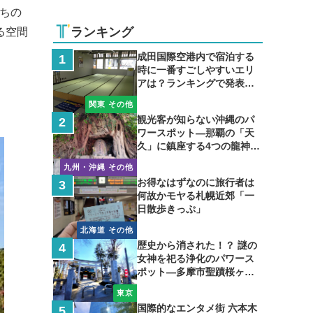
ちの
ランキング
る空間
成田国際空港内で宿泊する
時に一番すごしやすいエリ
アは？ランキングで発表し
ます
関東 その他
観光客が知らない沖縄のパ
ワースポット―那覇の「天
久」に鎮座する4つの龍神の
聖地
九州・沖縄 その他
お得なはずなのに旅行者は
何故かモヤる札幌近郊「一
日散歩きっぷ」
北海道 その他
歴史から消された！？ 謎の
女神を祀る浄化のパワース
ポット―多摩市聖蹟桜ヶ丘
の小野神社
東京
国際的なエンタメ街 六本木