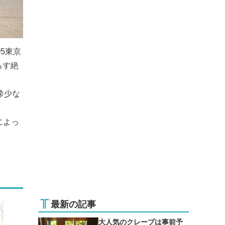
5東京
ろす絶
希少な
によっ
最新の記事
大人気のクレープは事前予