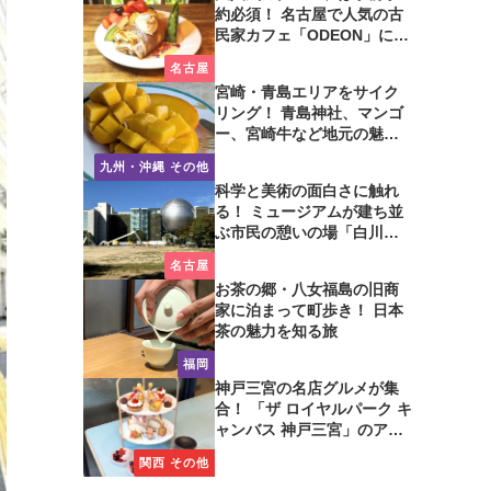
約必須！ 名古屋で人気の古
民家カフェ「ODEON」に行
ってみた
名古屋
宮崎・青島エリアをサイク
リング！ 青島神社、マンゴ
ー、宮崎牛など地元の魅力
たっぷり！
九州・沖縄 その他
科学と美術の面白さに触れ
る！ ミュージアムが建ち並
ぶ市民の憩いの場「白川公
園」を歩いてみた
名古屋
お茶の郷・八女福島の旧商
家に泊まって町歩き！ 日本
茶の魅力を知る旅
福岡
神戸三宮の名店グルメが集
合！ 「ザ ロイヤルパーク キ
ャンバス 神戸三宮」のアフ
タヌーンティーに注目
関西 その他