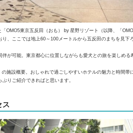
「OMO5東京五反田（おも） by 星野リゾート（以降、「OMO
り、ここでは地上60～100メートルから五反田のまちを見下
同伴が可能。東京都心に位置しながらも愛犬との旅を楽しめる
田」の施設概要。おしゃれで過ごしやすいホテルの魅力と時間帯
っぷりご紹介できればと思います。
セス