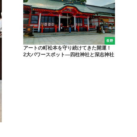
長野
アートの町松本を守り続けてきた開運！
2大パワースポット―四柱神社と深志神社