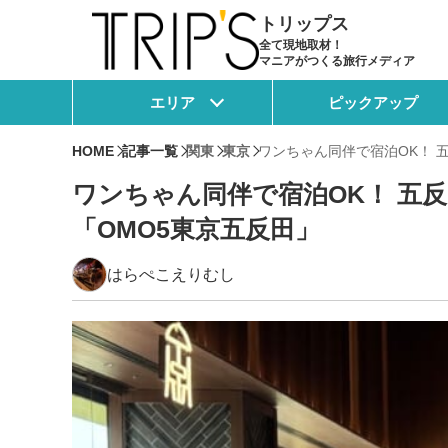
トリップス
全て現地取材！
マニアがつくる旅行メディア
エリア
ピックアップ
HOME
記事一覧
関東
東京
ワンちゃん同伴で宿泊OK！ 
ワンちゃん同伴で宿泊OK！ 五
「OMO5東京五反田」
はらぺこえりむし