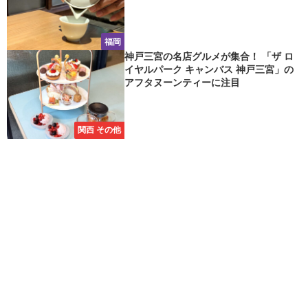
福岡
神戸三宮の名店グルメが集合！ 「ザ ロ
イヤルパーク キャンバス 神戸三宮」の
アフタヌーンティーに注目
関西 その他