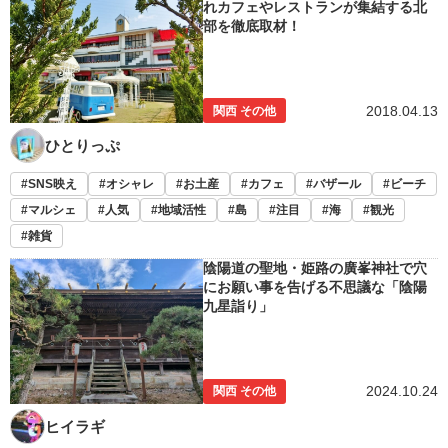
れカフェやレストランが集結する北
部を徹底取材！
2018.04.13
関西 その他
ひとりっぷ
SNS映え
オシャレ
お土産
カフェ
バザール
ビーチ
マルシェ
人気
地域活性
島
注目
海
観光
雑貨
陰陽道の聖地・姫路の廣峯神社で穴
にお願い事を告げる不思議な「陰陽
九星詣り」
2024.10.24
関西 その他
ヒイラギ