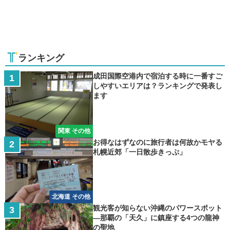
ランキング
成田国際空港内で宿泊する時に一番すご
しやすいエリアは？ランキングで発表し
ます
関東 その他
お得なはずなのに旅行者は何故かモヤる
札幌近郊「一日散歩きっぷ」
北海道 その他
観光客が知らない沖縄のパワースポット
―那覇の「天久」に鎮座する4つの龍神
の聖地