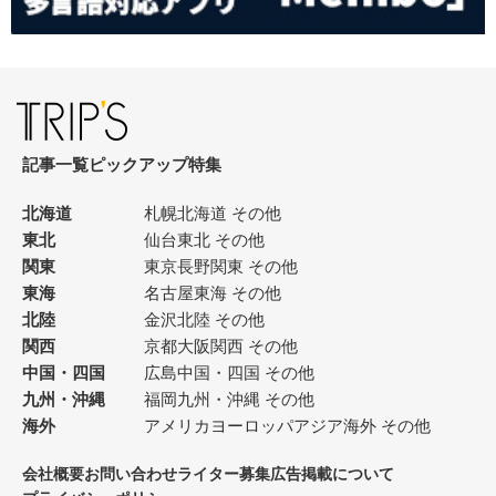
記事一覧
ピックアップ
特集
北海道
札幌
北海道 その他
東北
仙台
東北 その他
関東
東京
長野
関東 その他
東海
名古屋
東海 その他
北陸
金沢
北陸 その他
関西
京都
大阪
関西 その他
中国・四国
広島
中国・四国 その他
九州・沖縄
福岡
九州・沖縄 その他
海外
アメリカ
ヨーロッパ
アジア
海外 その他
会社概要
お問い合わせ
ライター募集
広告掲載について