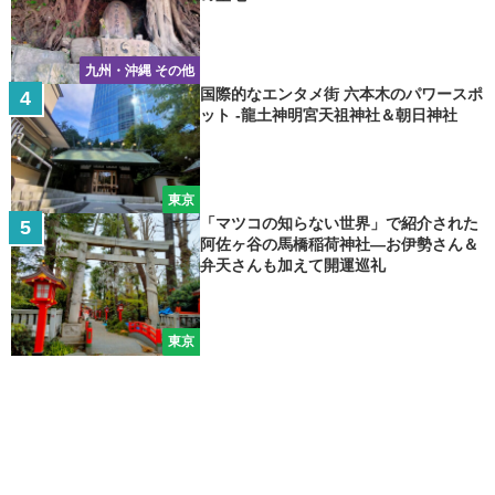
九州・沖縄 その他
国際的なエンタメ街 六本木のパワースポ
ット -龍土神明宮天祖神社＆朝日神社
東京
「マツコの知らない世界」で紹介された
阿佐ヶ谷の馬橋稲荷神社―お伊勢さん＆
弁天さんも加えて開運巡礼
東京