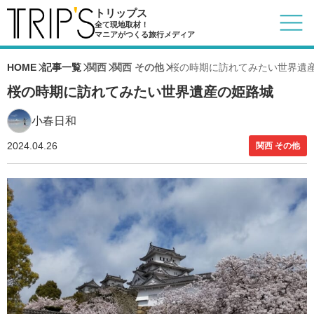
トリップス
全て現地取材！
マニアがつくる旅行メディア
HOME
記事一覧
関西
関西 その他
桜の時期に訪れてみたい世界遺
桜の時期に訪れてみたい世界遺産の姫路城
小春日和
2024.04.26
関西 その他