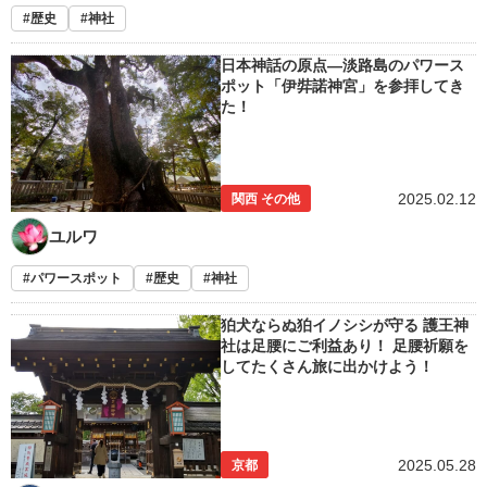
歴史
神社
日本神話の原点―淡路島のパワース
ポット「伊弉諾神宮」を参拝してき
た！
2025.02.12
関西 その他
ユルワ
パワースポット
歴史
神社
狛犬ならぬ狛イノシシが守る 護王神
社は足腰にご利益あり！ 足腰祈願を
してたくさん旅に出かけよう！
2025.05.28
京都