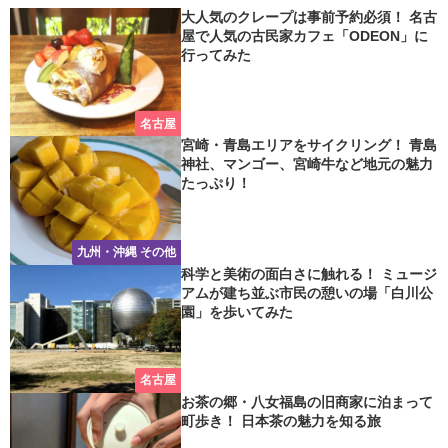
大人気のクレープは事前予約必須！ 名古
屋で人気の古民家カフェ「ODEON」に
行ってみた
名古屋
宮崎・青島エリアをサイクリング！ 青島
神社、マンゴー、宮崎牛など地元の魅力
たっぷり！
九州・沖縄 その他
科学と美術の面白さに触れる！ ミュージ
アムが建ち並ぶ市民の憩いの場「白川公
園」を歩いてみた
名古屋
お茶の郷・八女福島の旧商家に泊まって
町歩き！ 日本茶の魅力を知る旅