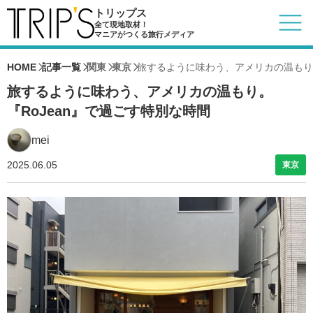
トリップス
全て現地取材！
マニアがつくる旅行メディア
HOME
記事一覧
関東
東京
旅するように味わう、アメリカの温もり。
旅するように味わう、アメリカの温もり。
『RoJean』で過ごす特別な時間
mei
2025.06.05
東京