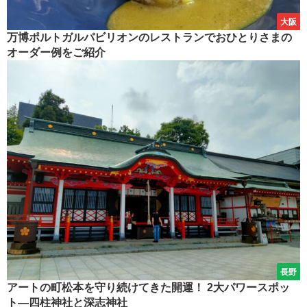
大阪
万博ポルトガルパビリオンのレストランでおひとりさまの
オーダー例をご紹介
長野
アートの町松本を守り続けてきた開運！ 2大パワースポッ
ト―四柱神社と深志神社