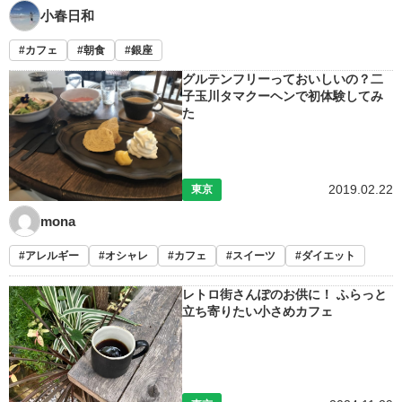
小春日和
カフェ
朝食
銀座
グルテンフリーっておいしいの？二
子玉川タマクーヘンで初体験してみ
た
2019.02.22
東京
mona
アレルギー
オシャレ
カフェ
スイーツ
ダイエット
レトロ街さんぽのお供に！ ふらっと
立ち寄りたい小さめカフェ