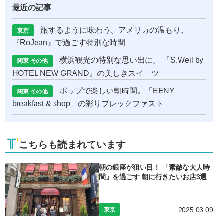
最近の記事
旅するように味わう、アメリカの温もり。
東京
『RoJean』で過ごす特別な時間
横浜観光の特別な思い出に。 『S.Weil by
関東 その他
HOTEL NEW GRAND』の美しきスイーツ
ポップで楽しい朝時間。「EENY
関東 その他
breakfast & shop」の彩りブレックファスト
こちらも読まれています
朝の銀座が狙い目！ 「素敵な大人時
間」を過ごす 朝に行きたいお店3選
2025.03.09
東京