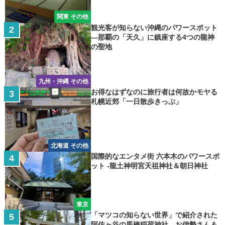
関東 その他
観光客が知らない沖縄のパワースポット
―那覇の「天久」に鎮座する4つの龍神
の聖地
九州・沖縄 その他
お得なはずなのに旅行者は何故かモヤる
札幌近郊「一日散歩きっぷ」
北海道 その他
国際的なエンタメ街 六本木のパワースポ
ット -龍土神明宮天祖神社＆朝日神社
東京
「マツコの知らない世界」で紹介された
阿佐ヶ谷の馬橋稲荷神社―お伊勢さん＆