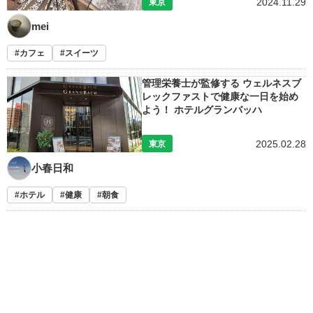
2024.11.29
東京
mei
カフェ
スイーツ
管理栄養士が監修する ウェルネスブ
レックファストで健康な一日を始め
よう！ ホテルグランバッハ
2025.02.28
東京
小春日和
ホテル
健康
朝食