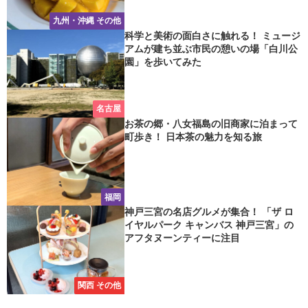
九州・沖縄 その他
科学と美術の面白さに触れる！ ミュージ
アムが建ち並ぶ市民の憩いの場「白川公
園」を歩いてみた
名古屋
お茶の郷・八女福島の旧商家に泊まって
町歩き！ 日本茶の魅力を知る旅
福岡
神戸三宮の名店グルメが集合！ 「ザ ロ
イヤルパーク キャンバス 神戸三宮」の
アフタヌーンティーに注目
関西 その他