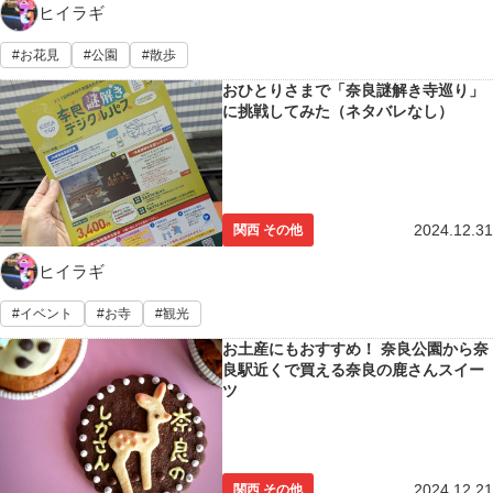
ヒイラギ
お花見
公園
散歩
おひとりさまで「奈良謎解き寺巡り」
に挑戦してみた（ネタバレなし）
2024.12.31
関西 その他
ヒイラギ
イベント
お寺
観光
お土産にもおすすめ！ 奈良公園から奈
良駅近くで買える奈良の鹿さんスイー
ツ
2024.12.21
関西 その他