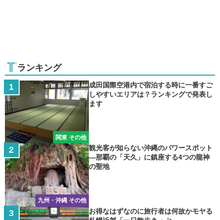
ランキング
成田国際空港内で宿泊する時に一番すご
しやすいエリアは？ランキングで発表し
ます
関東 その他
観光客が知らない沖縄のパワースポット
―那覇の「天久」に鎮座する4つの龍神
の聖地
九州・沖縄 その他
お得なはずなのに旅行者は何故かモヤる