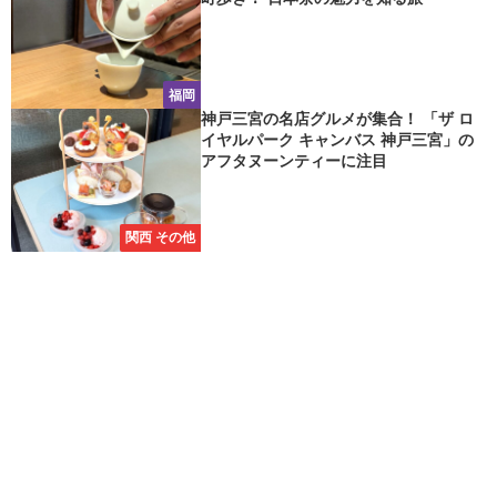
福岡
神戸三宮の名店グルメが集合！ 「ザ ロ
イヤルパーク キャンバス 神戸三宮」の
アフタヌーンティーに注目
関西 その他