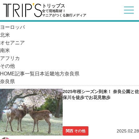
記事一覧
トリップス
日本
全て現地取材！
マニアがつくる旅行メディア
アジア
ヨーロッパ
北米
オセアニア
南米
アフリカ
その他
HOME
記事一覧
日本
近畿地方
奈良県
奈良県
2025年桜シーズン到来！ 奈良公園と佐
保川を徒歩でお花見散歩
2025.02.28
関西 その他