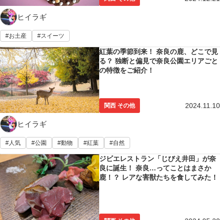
ヒイラギ
お土産
スイーツ
紅葉の季節到来！ 奈良の鹿、どこで見
る？ 独断と偏見で奈良公園エリアごと
の特徴をご紹介！
2024.11.10
関西 その他
ヒイラギ
人気
公園
動物
紅葉
自然
ジビエレストラン「じびえ井田」が奈
良に誕生！ 奈良…ってことはまさか
鹿！？ レアな害獣たちを食してみた！