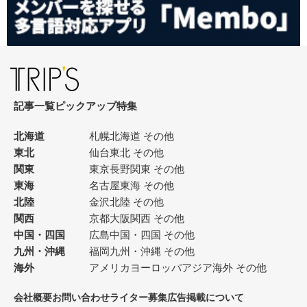
記事一覧
ピックアップ
特集
北海道
札幌
北海道 その他
東北
仙台
東北 その他
関東
東京
長野
関東 その他
東海
名古屋
東海 その他
北陸
金沢
北陸 その他
関西
京都
大阪
関西 その他
中国・四国
広島
中国・四国 その他
九州・沖縄
福岡
九州・沖縄 その他
海外
アメリカ
ヨーロッパ
アジア
海外 その他
会社概要
お問い合わせ
ライター募集
広告掲載について