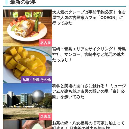
最新の記事
大人気のクレープは事前予約必須！ 名古
屋で人気の古民家カフェ「ODEON」に
行ってみた
名古屋
宮崎・青島エリアをサイクリング！ 青島
神社、マンゴー、宮崎牛など地元の魅力
たっぷり！
九州・沖縄 その他
科学と美術の面白さに触れる！ ミュージ
アムが建ち並ぶ市民の憩いの場「白川公
園」を歩いてみた
名古屋
お茶の郷・八女福島の旧商家に泊まって
町歩き！ 日本茶の魅力を知る旅