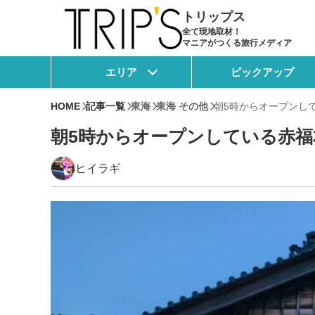
トリップス
全て現地取材！
マニアがつくる旅行メディア
エリア
ピックアップ
HOME
記事一覧
東海
東海 その他
朝5時からオープンし
朝5時からオープンしている赤
ヒイラギ