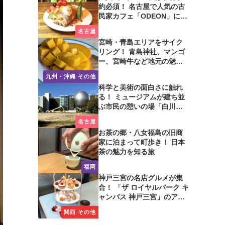
約必須！ 名古屋で人気の古
民家カフェ「ODEON」に行
ってみた
名古屋
宮崎・青島エリアをサイク
リング！ 青島神社、マンゴ
ー、宮崎牛など地元の魅力
たっぷり！
九州・沖縄 その他
科学と美術の面白さに触れ
る！ ミュージアムが建ち並
ぶ市民の憩いの場「白川公
園」を歩いてみた
名古屋
お茶の郷・八女福島の旧商
家に泊まって町歩き！ 日本
茶の魅力を知る旅
福岡
神戸三宮の名店グルメが集
合！ 「ザ ロイヤルパーク キ
ャンバス 神戸三宮」のアフ
タヌーンティーに注目
関西 その他