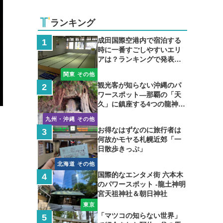
ランキング
成田国際空港内で宿泊する
時に一番すごしやすいエリ
アは？ランキングで発表し
ます
関東 その他
観光客が知らない沖縄のパ
ワースポット―那覇の「天
久」に鎮座する4つの龍神の
聖地
九州・沖縄 その他
お得なはずなのに旅行者は
何故かモヤる札幌近郊「一
日散歩きっぷ」
北海道 その他
国際的なエンタメ街 六本木
のパワースポット -龍土神明
宮天祖神社＆朝日神社
東京
「マツコの知らない世界」