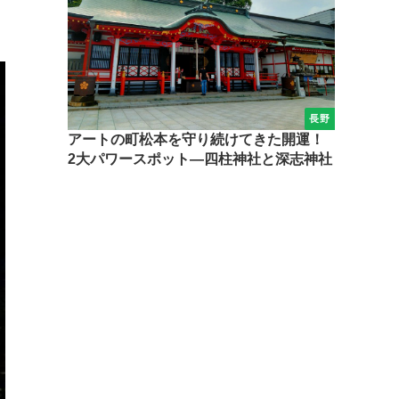
長野
アートの町松本を守り続けてきた開運！
2大パワースポット―四柱神社と深志神社