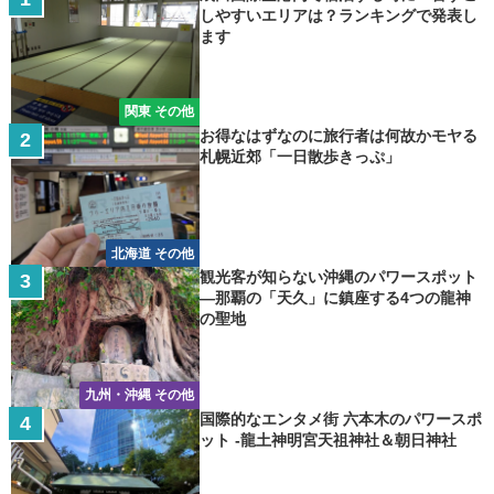
しやすいエリアは？ランキングで発表し
ます
関東 その他
お得なはずなのに旅行者は何故かモヤる
札幌近郊「一日散歩きっぷ」
北海道 その他
観光客が知らない沖縄のパワースポット
―那覇の「天久」に鎮座する4つの龍神
の聖地
九州・沖縄 その他
国際的なエンタメ街 六本木のパワースポ
ット -龍土神明宮天祖神社＆朝日神社