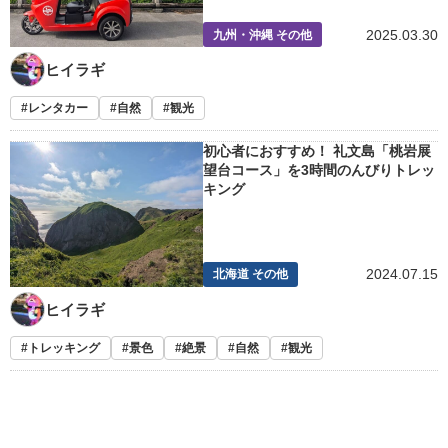
2025.03.30
九州・沖縄 その他
ヒイラギ
レンタカー
自然
観光
初心者におすすめ！ 礼文島「桃岩展
望台コース」を3時間のんびりトレッ
キング
2024.07.15
北海道 その他
ヒイラギ
トレッキング
景色
絶景
自然
観光