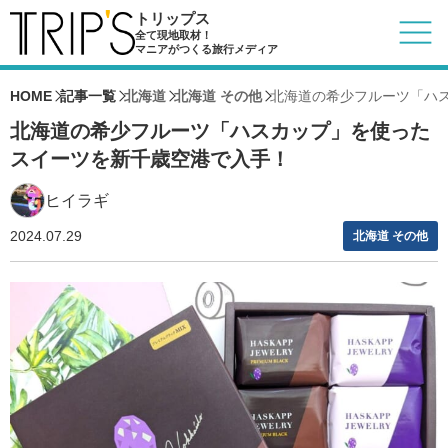
トリップス
全て現地取材！
マニアがつくる旅行メディア
HOME
記事一覧
北海道
北海道 その他
北海道の希少フルーツ「ハ
北海道の希少フルーツ「ハスカップ」を使った
スイーツを新千歳空港で入手！
ヒイラギ
2024.07.29
北海道 その他