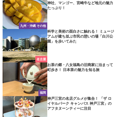
神社、マンゴー、宮崎牛など地元の魅力
たっぷり！
九州・沖縄 その他
科学と美術の面白さに触れる！ ミュージ
アムが建ち並ぶ市民の憩いの場「白川公
園」を歩いてみた
名古屋
お茶の郷・八女福島の旧商家に泊まって
町歩き！ 日本茶の魅力を知る旅
福岡
神戸三宮の名店グルメが集合！ 「ザ ロ
イヤルパーク キャンバス 神戸三宮」の
アフタヌーンティーに注目