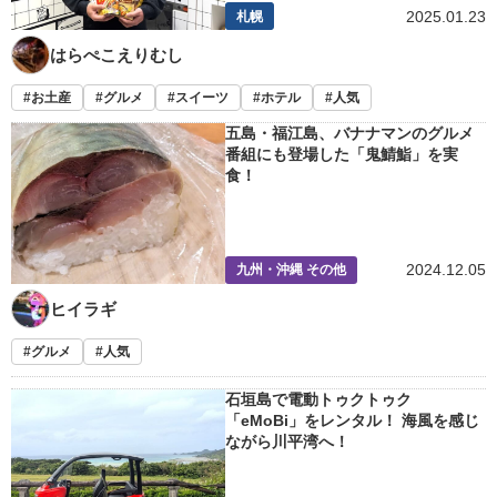
2025.01.23
札幌
はらぺこえりむし
お土産
グルメ
スイーツ
ホテル
人気
五島・福江島、バナナマンのグルメ
番組にも登場した「鬼鯖鮨」を実
食！
2024.12.05
九州・沖縄 その他
ヒイラギ
グルメ
人気
石垣島で電動トゥクトゥク
「eMoBi」をレンタル！ 海風を感じ
ながら川平湾へ！