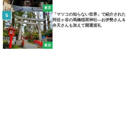
東京
「マツコの知らない世界」で紹介された
阿佐ヶ谷の馬橋稲荷神社―お伊勢さん＆
弁天さんも加えて開運巡礼
東京