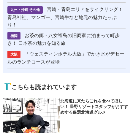
宮崎・青島エリアをサイクリング！
九州・沖縄 その他
青島神社、マンゴー、宮崎牛など地元の魅力たっぷ
り！
お茶の郷・八女福島の旧商家に泊まって町歩
福岡
き！ 日本茶の魅力を知る旅
「ウェスティンホテル大阪」でかき氷がデセー
大阪
ルのランチコースが登場
こちらも読まれています
北海道に来たらこれを食べてほし
い！ 星野リゾートスタッフがおすす
めする厳選北海道グルメ