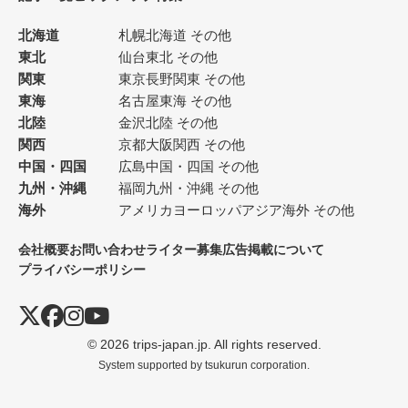
北海道
札幌
北海道 その他
東北
仙台
東北 その他
関東
東京
長野
関東 その他
東海
名古屋
東海 その他
北陸
金沢
北陸 その他
関西
京都
大阪
関西 その他
中国・四国
広島
中国・四国 その他
九州・沖縄
福岡
九州・沖縄 その他
海外
アメリカ
ヨーロッパ
アジア
海外 その他
会社概要
お問い合わせ
ライター募集
広告掲載について
プライバシーポリシー
© 2026 trips-japan.jp. All rights reserved.
System supported by
tsukurun corporation.