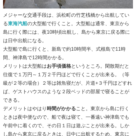
メジャーな交通手段は、浜松町の竹芝桟橋から出航してい
る
東海汽船
の大型船で行くこと。大型船は通常、東京から
島に行く際には、夜10時頃出航し、島から東京に戻る際に
は日中出航になる。
大型船で島に行くと、新島で約10時間半、式根島で11時
間、神津島で12時間かかる。
メリットは大型船は
お手頃価格
というところ。閑散期だと
往復で１万円～１万２千円ほどで行くことが出来る。（等
級が２等の場合）２等は雑魚寝だが、片道+３千円ほどすれ
ば、ゲストハウスのような２段ベッドの部屋で寝ることが
できる。
デメリットはやはり
時間がかかる
こと。東京から島に行く
ときは夜中便なので、船で夜は寝て、一番遠い神津島でも
午前中に着くので、その日１日は遊ぶことが出来る。しか
し島から東京に戻るときは、日中に出航するため、東京に