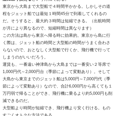
東京から大島まで大型船で４時間半かかる。しかしその道
程をジェット船では最短１時間45分で到着してくれるの
だ。そうすると、最大約３時間は短縮できる。（出航時間
が月により異なるので、短縮時間は異なります）
この方法は島から東京へ帰る時に効果的。東京から島に行
く際は、ジェット船の時間と大型船の時間がうまく合わさ
らないので、おとなしく大型船で行くか、飛行機で行って
しまうのがいいだろう。
運賃も、一番遠い神津島から大島までは一番安い２等席で
1,000円代～2,000円台（季節によって変動あり）。そして
大島から東京までのジェット船は5,000円～7,000円代（季
節によって変動あり）なので、合計6,000円から高くても１
万円弱で帰ることができ、飛行機に乗るより約5,000円も削
減できるのだ。
大型船より時間が短縮でき、飛行機より安く行ける。もの
すごくオトクな方法である。