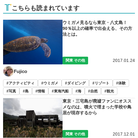
こちらも読まれています
ウミガメ見るなら東京・八丈島！
90％以上の確率で出会える、その方
法とは。
2017.01.24
関東 その他
Fujico
アクティビティ
ウミガメ
ダイビング
リゾート
体験
写真
島
情報
東海汽船
海
自然
観光
東京・三宅島が廃墟ファンにオスス
メなのは、噴火で埋まった学校や鳥
居が現存するから
2017.12.01
関東 その他