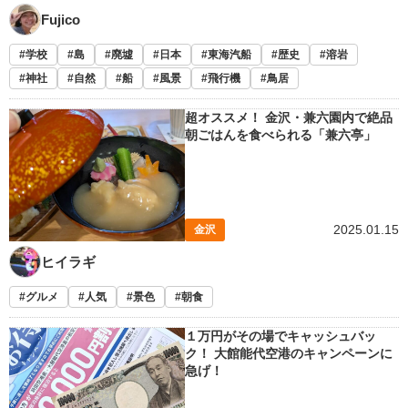
Fujico
学校
島
廃墟
日本
東海汽船
歴史
溶岩
神社
自然
船
風景
飛行機
鳥居
超オススメ！ 金沢・兼六園内で絶品
朝ごはんを食べられる「兼六亭」
2025.01.15
金沢
ヒイラギ
グルメ
人気
景色
朝食
１万円がその場でキャッシュバッ
ク！ 大館能代空港のキャンペーンに
急げ！