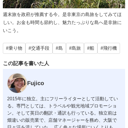
週末旅を政府が推薦する今。是非東京の島旅をしてみてほ
しい。お金も時間も節約し、魅力たっぷりな島へ是非旅に
いこう。
乗り物
交通手段
島
島旅
船
飛行機
この記事を書いた人
Fujico
2015年に独立。主にフリーライターとして活動してい
る。専門としては、トラベルや観光地域プロモーショ
ン。そして英日の翻訳・通訳も行っている。独立前は
畑違いの販売業で、店舗マネージャーを務め、大阪で
日々汗を流していた。 広く色々な場所にいくよりも、