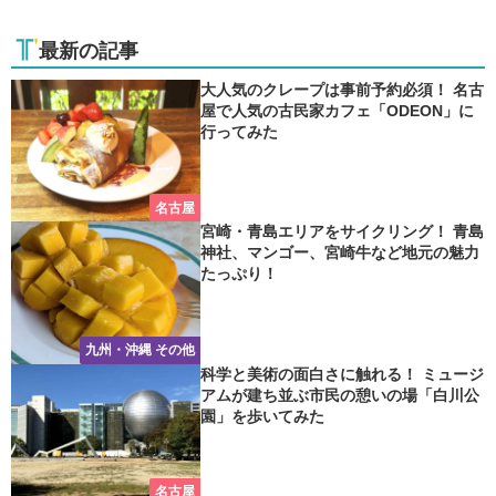
最新の記事
大人気のクレープは事前予約必須！ 名古
屋で人気の古民家カフェ「ODEON」に
行ってみた
名古屋
宮崎・青島エリアをサイクリング！ 青島
神社、マンゴー、宮崎牛など地元の魅力
たっぷり！
九州・沖縄 その他
科学と美術の面白さに触れる！ ミュージ
アムが建ち並ぶ市民の憩いの場「白川公
園」を歩いてみた
名古屋