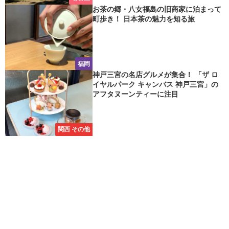
お茶の郷・八女福島の旧商家に泊まって
町歩き！ 日本茶の魅力を知る旅
福岡
神戸三宮の名店グルメが集合！ 「ザ ロ
イヤルパーク キャンバス 神戸三宮」の
アフタヌーンティーに注目
関西 その他