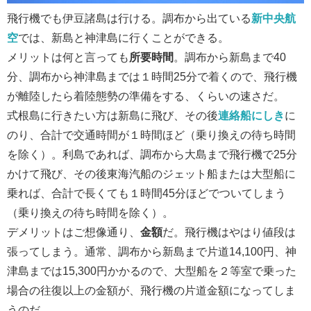
飛行機でも伊豆諸島は行ける。調布から出ている
新中央航
空
では、新島と神津島に行くことができる。
メリットは何と言っても
所要時間
。調布から新島まで40
分、調布から神津島までは１時間25分で着くので、飛行機
が離陸したら着陸態勢の準備をする、くらいの速さだ。
式根島に行きたい方は新島に飛び、その後
連絡船にしき
に
のり、合計で交通時間が１時間ほど（乗り換えの待ち時間
を除く）。利島であれば、調布から大島まで飛行機で25分
かけて飛び、その後東海汽船のジェット船または大型船に
乗れば、合計で長くても１時間45分ほどでついてしまう
（乗り換えの待ち時間を除く）。
デメリットはご想像通り、
金額
だ。飛行機はやはり値段は
張ってしまう。通常、調布から新島まで片道14,100円、神
津島までは15,300円かかるので、大型船を２等室で乗った
場合の往復以上の金額が、飛行機の片道金額になってしま
うのだ。