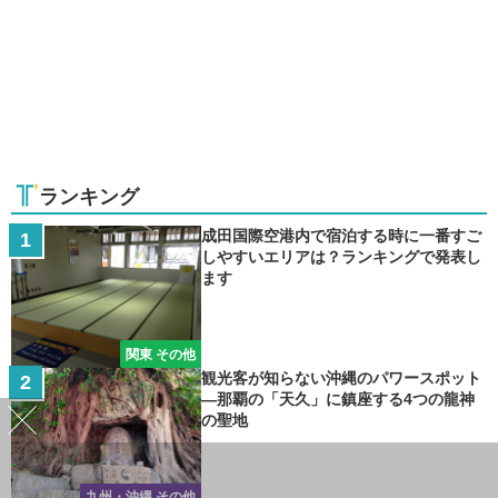
ランキング
成田国際空港内で宿泊する時に一番すご
しやすいエリアは？ランキングで発表し
ます
関東 その他
観光客が知らない沖縄のパワースポット
―那覇の「天久」に鎮座する4つの龍神
の聖地
九州・沖縄 その他