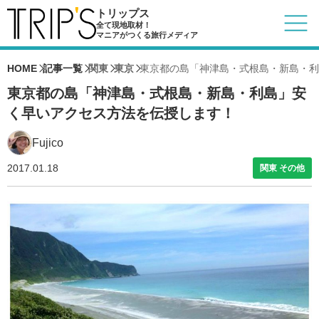
トリップス
全て現地取材！
マニアがつくる旅行メディア
HOME
記事一覧
関東
東京
東京都の島「神津島・式根島・新島・利
東京都の島「神津島・式根島・新島・利島」安
く早いアクセス方法を伝授します！
Fujico
2017.01.18
関東 その他