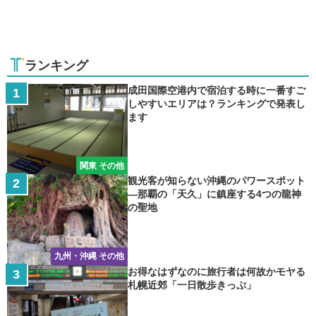
ランキング
成田国際空港内で宿泊する時に一番すご
しやすいエリアは？ランキングで発表し
ます
関東 その他
観光客が知らない沖縄のパワースポット
―那覇の「天久」に鎮座する4つの龍神
の聖地
九州・沖縄 その他
お得なはずなのに旅行者は何故かモヤる
札幌近郊「一日散歩きっぷ」