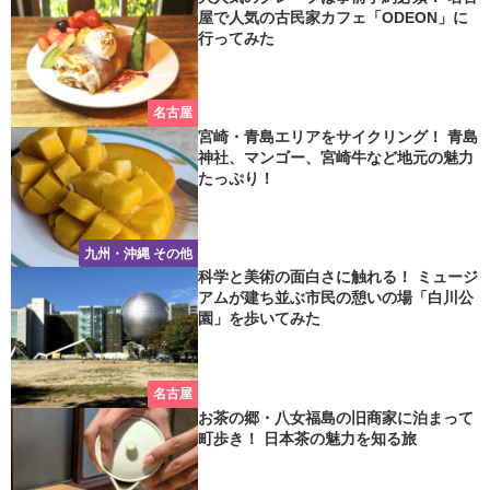
屋で人気の古民家カフェ「ODEON」に
行ってみた
名古屋
宮崎・青島エリアをサイクリング！ 青島
神社、マンゴー、宮崎牛など地元の魅力
たっぷり！
九州・沖縄 その他
科学と美術の面白さに触れる！ ミュージ
アムが建ち並ぶ市民の憩いの場「白川公
園」を歩いてみた
名古屋
お茶の郷・八女福島の旧商家に泊まって
町歩き！ 日本茶の魅力を知る旅