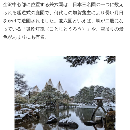
金沢中心部に位置する兼六園は、日本三名園の一つに数え
られる廻遊式の庭園で、何代もの加賀藩主により長い月日
をかけて造園されました。兼六園といえば、脚が二股にな
っている「徽軫灯籠（ことじとうろう）」や、雪吊りの景
色があまりにも有名。