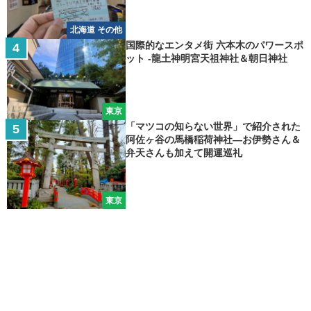
北海道 その他
国際的なエンタメ街 六本木のパワースポ
ット -龍土神明宮天祖神社＆朝日神社
東京
「マツコの知らない世界」で紹介された
阿佐ヶ谷の馬橋稲荷神社―お伊勢さん＆
弁天さんも加えて開運巡礼
東京