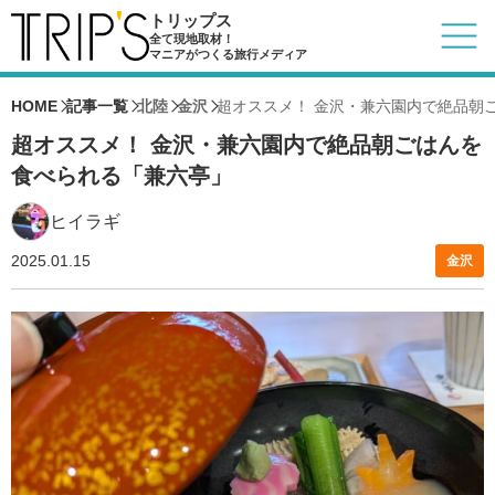
トリップス
全て現地取材！
マニアがつくる旅行メディア
HOME
記事一覧
北陸
金沢
超オススメ！ 金沢・兼六園内で絶品朝
超オススメ！ 金沢・兼六園内で絶品朝ごはんを
食べられる「兼六亭」
ヒイラギ
2025.01.15
金沢