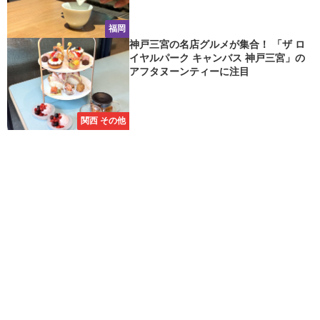
福岡
神戸三宮の名店グルメが集合！ 「ザ ロ
イヤルパーク キャンバス 神戸三宮」の
アフタヌーンティーに注目
関西 その他