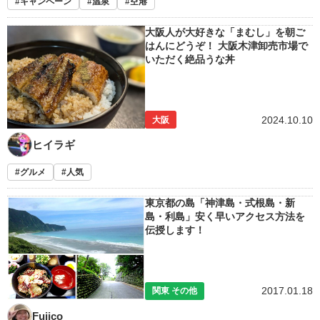
キャンペーン
温泉
空港
大阪人が大好きな「まむし」を朝ご
はんにどうぞ！ 大阪木津卸売市場で
いただく絶品うな丼
2024.10.10
大阪
ヒイラギ
グルメ
人気
東京都の島「神津島・式根島・新
島・利島」安く早いアクセス方法を
伝授します！
2017.01.18
関東 その他
Fujico