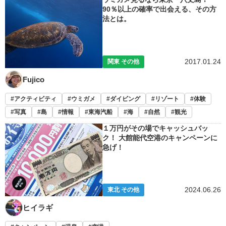
90％以上の確率で出会える、その方
法とは。
2017.01.24
関東 その他
Fujico
アクティビティ
ウミガメ
ダイビング
リゾート
体験
写真
島
情報
東海汽船
海
自然
観光
１万円がその場でキャッシュバッ
ク！ 大館能代空港のキャンペーンに
急げ！
2024.06.26
東北 その他
ヒイラギ