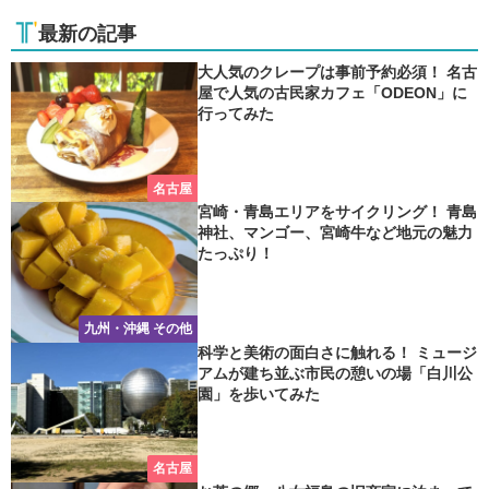
最新の記事
大人気のクレープは事前予約必須！ 名古
屋で人気の古民家カフェ「ODEON」に
行ってみた
名古屋
宮崎・青島エリアをサイクリング！ 青島
神社、マンゴー、宮崎牛など地元の魅力
たっぷり！
九州・沖縄 その他
科学と美術の面白さに触れる！ ミュージ
アムが建ち並ぶ市民の憩いの場「白川公
園」を歩いてみた
名古屋