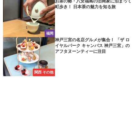
お茶の郷・八女福島の旧商家に泊まって
町歩き！ 日本茶の魅力を知る旅
福岡
神戸三宮の名店グルメが集合！ 「ザ ロ
イヤルパーク キャンバス 神戸三宮」の
アフタヌーンティーに注目
関西 その他