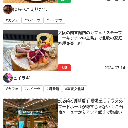
はらぺこえりむし
カフェ
スイーツ
ドーナツ
大阪の図書館内のカフェ「スモーブ
ローキッチン中之島」で北欧の家庭
料理を楽しむ
2024.07.14
大阪
ヒイラギ
カフェ
スイーツ
図書館
重要文化財
2024年9月開店！ 所沢エミテラスの
フードホールが尋常じゃない！ ご当
地メニューからアジア飯まで勢揃い