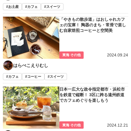
お土産
カフェ
スイーツ
「やきもの散歩道」はおしゃれカフ
ェの宝庫！ 陶器のまち・常滑で楽し
む自家焙煎コーヒーと空間美
2024.09.24
東海 その他
はらぺこえりむし
カフェ
コーヒー
スイーツ
日本一広大な政令指定都市・浜松市
を鉄道で縦断！ 3区に跨る遠州鉄道
でカフェめぐりを楽しもう
2024.12.21
東海 その他