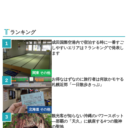
ランキング
成田国際空港内で宿泊する時に一番すご
しやすいエリアは？ランキングで発表し
ます
関東 その他
お得なはずなのに旅行者は何故かモヤる
札幌近郊「一日散歩きっぷ」
北海道 その他
観光客が知らない沖縄のパワースポット
―那覇の「天久」に鎮座する4つの龍神
の聖地