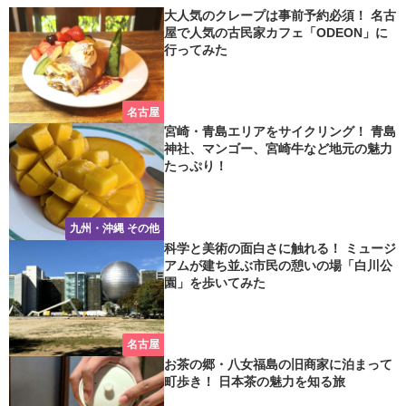
大人気のクレープは事前予約必須！ 名古
屋で人気の古民家カフェ「ODEON」に
行ってみた
名古屋
宮崎・青島エリアをサイクリング！ 青島
神社、マンゴー、宮崎牛など地元の魅力
たっぷり！
九州・沖縄 その他
科学と美術の面白さに触れる！ ミュージ
アムが建ち並ぶ市民の憩いの場「白川公
園」を歩いてみた
名古屋
お茶の郷・八女福島の旧商家に泊まって
町歩き！ 日本茶の魅力を知る旅