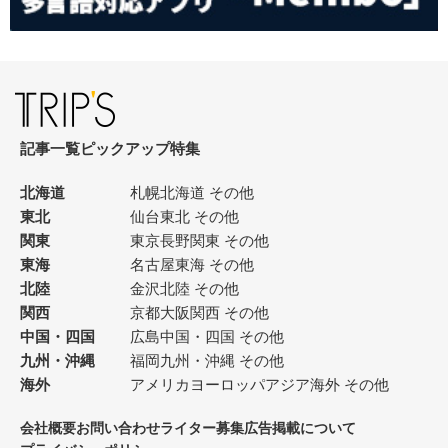
記事一覧
ピックアップ
特集
北海道
札幌
北海道 その他
東北
仙台
東北 その他
関東
東京
長野
関東 その他
東海
名古屋
東海 その他
北陸
金沢
北陸 その他
関西
京都
大阪
関西 その他
中国・四国
広島
中国・四国 その他
九州・沖縄
福岡
九州・沖縄 その他
海外
アメリカ
ヨーロッパ
アジア
海外 その他
会社概要
お問い合わせ
ライター募集
広告掲載について