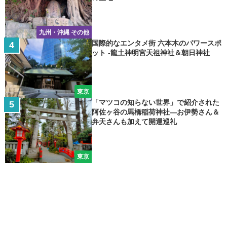
九州・沖縄 その他
国際的なエンタメ街 六本木のパワースポ
ット -龍土神明宮天祖神社＆朝日神社
東京
「マツコの知らない世界」で紹介された
阿佐ヶ谷の馬橋稲荷神社―お伊勢さん＆
弁天さんも加えて開運巡礼
東京