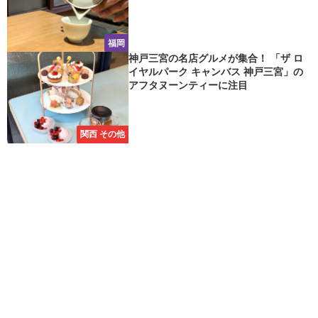
福岡
神戸三宮の名店グルメが集合！ 「ザ ロ
イヤルパーク キャンバス 神戸三宮」の
アフタヌーンティーに注目
関西 その他