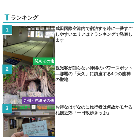
ランキング
成田国際空港内で宿泊する時に一番すご
しやすいエリアは？ランキングで発表し
ます
関東 その他
観光客が知らない沖縄のパワースポット
―那覇の「天久」に鎮座する4つの龍神
の聖地
九州・沖縄 その他
お得なはずなのに旅行者は何故かモヤる
札幌近郊「一日散歩きっぷ」