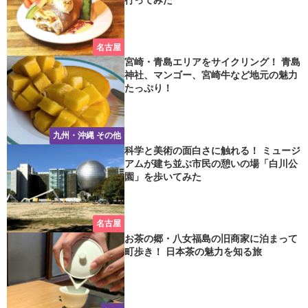
行ってみた
名古屋
宮崎・青島エリアをサイクリング！ 青島
神社、マンゴー、宮崎牛など地元の魅力
たっぷり！
九州・沖縄 その他
科学と美術の面白さに触れる！ ミュージ
アムが建ち並ぶ市民の憩いの場「白川公
園」を歩いてみた
名古屋
お茶の郷・八女福島の旧商家に泊まって
町歩き！ 日本茶の魅力を知る旅