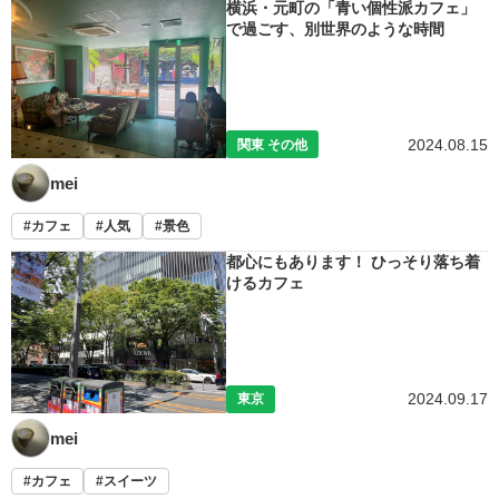
横浜・元町の「青い個性派カフェ」
で過ごす、別世界のような時間
2024.08.15
関東 その他
mei
カフェ
人気
景色
都心にもあります！ ひっそり落ち着
けるカフェ
2024.09.17
東京
mei
カフェ
スイーツ