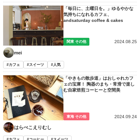
「毎日に、土曜日を。」ゆるやかな
気持ちになれるカフェ、
andsaturday coffee & cakes
2024.08.25
関東 その他
mei
カフェ
スイーツ
人気
「やきもの散歩道」はおしゃれカフ
ェの宝庫！ 陶器のまち・常滑で楽し
む自家焙煎コーヒーと空間美
2024.09.24
東海 その他
はらぺこえりむし
カフェ
コーヒー
スイーツ