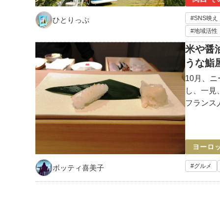
SNS映え
ひとりっぷ
地域活性
米や醤
うな鮨
10月、
し、一見
フランス
酢などの
類は目の
ヨーロ
グルメ
ボッティ喜美子