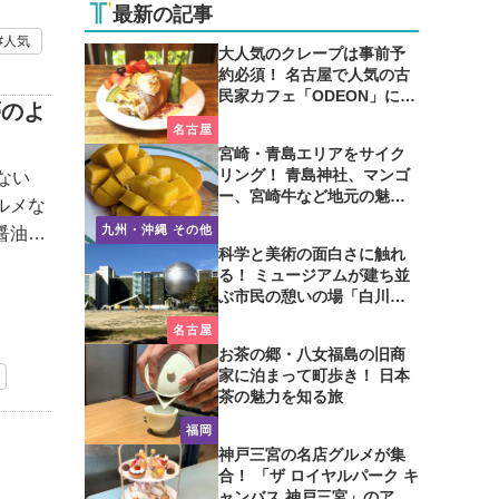
最新の記事
人気
大人気のクレープは事前予
約必須！ 名古屋で人気の古
民家カフェ「ODEON」に行
夢のよ
ってみた
名古屋
宮崎・青島エリアをサイク
リング！ 青島神社、マンゴ
ない
ー、宮崎牛など地元の魅力
ルメな
たっぷり！
九州・沖縄 その他
醤油・
科学と美術の面白さに触れ
の魚介
る！ ミュージアムが建ち並
ぶ市民の憩いの場「白川公
園」を歩いてみた
名古屋
お茶の郷・八女福島の旧商
家に泊まって町歩き！ 日本
茶の魅力を知る旅
福岡
神戸三宮の名店グルメが集
合！ 「ザ ロイヤルパーク キ
ャンバス 神戸三宮」のアフ