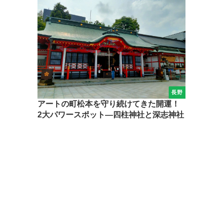
長野
アートの町松本を守り続けてきた開運！
2大パワースポット―四柱神社と深志神社