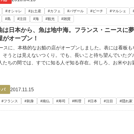
オシャレ
お土産
カフェ
バザール
ビーチ
マルシェ
島
注目
海
観光
雑貨
油は日本から、魚は地中海。フランス・ニースに
屋がオープン！
ニースに、本格的なお鮨の店がオープンしました。表には看板も
、そうとは見えないつくり。でも、長いこと待ち望んでいたグ
人たちの間では、すでに知る人ぞ知る存在。何しろ、お米やお
調味料は、本場・日本から厳選されたものを取り寄せ、鮨ネタ
前の地中海の
2017.11.15
ッパ
フランス
刺身
南仏
寿司
料理
日本
注目
隠れ家