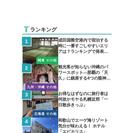
ランキング
成田国際空港内で宿泊する
時に一番すごしやすいエリ
アは？ランキングで発表し
ます
関東 その他
観光客が知らない沖縄のパ
ワースポット―那覇の「天
久」に鎮座する4つの龍神の
聖地
九州・沖縄 その他
お得なはずなのに旅行者は
何故かモヤる札幌近郊「一
日散歩きっぷ」
北海道 その他
和歌山でエーゲ海リゾート
気分が味わえる！ ホテル
「エピカリス」