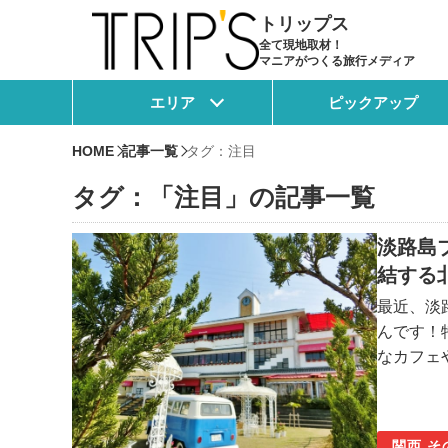
トリップス
全て現地取材！
マニアがつくる旅行メディア
エリア
ピックアップ
HOME
記事一覧
タグ：注目
タグ：「注目」の記事一覧
淡路島
結する
最近、淡
んです！
なカフェ
島気分を
関西 そ