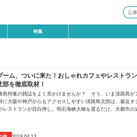
特集
ブーム、ついに来た！おしゃれカフェやレストラ
北部を徹底取材！
路島特集の雑誌をよく見かけませんか？ そう、いま淡路島が
特に大阪や神戸からもアクセスしやすい淡路島北部は、最近オ
やレストランが目白押し。明石海峡大橋を渡るだけ。大都市の
手軽に満喫できる、淡路島北部をご紹介します。 (さらに…)
2018.04.13
の他