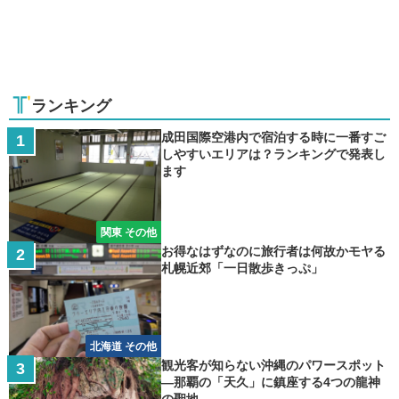
ランキング
成田国際空港内で宿泊する時に一番すご
しやすいエリアは？ランキングで発表し
ます
関東 その他
お得なはずなのに旅行者は何故かモヤる
札幌近郊「一日散歩きっぷ」
北海道 その他
観光客が知らない沖縄のパワースポット
―那覇の「天久」に鎮座する4つの龍神