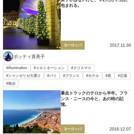
包まれる。
2017.11.30
ヨーロッパ
ボッティ喜美子
illumination
イルミネーション
クリスマス
シャンゼリゼ大通り
パリ
フランス
ホテル
夜
広場
散歩
暴走トラックのテロから半年。フラ
ンス・ニースの今と、あの時の記
憶。
2016.12.07
ヨーロッパ