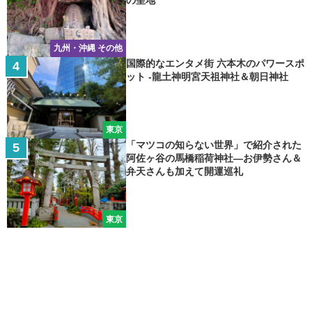
の聖地
九州・沖縄 その他
国際的なエンタメ街 六本木のパワースポ
ット -龍土神明宮天祖神社＆朝日神社
東京
「マツコの知らない世界」で紹介された
阿佐ヶ谷の馬橋稲荷神社―お伊勢さん＆
弁天さんも加えて開運巡礼
東京