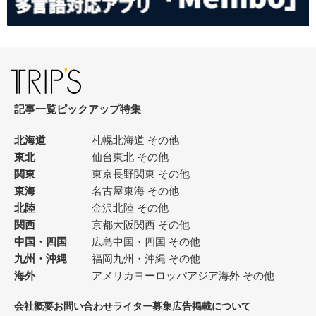
記事一覧
ピックアップ
特集
北海道
札幌
北海道 その他
東北
仙台
東北 その他
関東
東京
長野
関東 その他
東海
名古屋
東海 その他
北陸
金沢
北陸 その他
関西
京都
大阪
関西 その他
中国・四国
広島
中国・四国 その他
九州・沖縄
福岡
九州・沖縄 その他
海外
アメリカ
ヨーロッパ
アジア
海外 その他
会社概要
お問い合わせ
ライター募集
広告掲載について