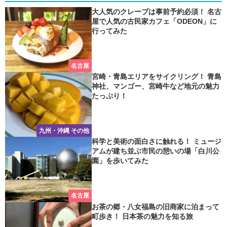
大人気のクレープは事前予約必須！ 名古
屋で人気の古民家カフェ「ODEON」に
行ってみた
名古屋
宮崎・青島エリアをサイクリング！ 青島
神社、マンゴー、宮崎牛など地元の魅力
たっぷり！
九州・沖縄 その他
科学と美術の面白さに触れる！ ミュージ
アムが建ち並ぶ市民の憩いの場「白川公
園」を歩いてみた
名古屋
お茶の郷・八女福島の旧商家に泊まって
町歩き！ 日本茶の魅力を知る旅