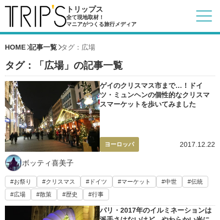
トリップス
全て現地取材！
マニアがつくる旅行メディア
HOME
記事一覧
タグ：広場
タグ：「広場」の記事一覧
ゲイのクリスマス市まで…！ドイ
ツ・ミュンヘンの個性的なクリスマ
スマーケットを歩いてみました
2017.12.22
ヨーロッパ
ボッティ喜美子
お祭り
クリスマス
ドイツ
マーケット
中世
伝統
広場
散策
歴史
行事
パリ・2017年のイルミネーションは
派手さはないけど、やわらかい光に