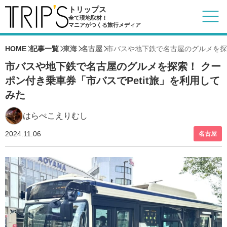
トリップス
全て現地取材！
マニアがつくる旅行メディア
HOME
記事一覧
東海
名古屋
市バスや地下鉄で名古屋のグルメを探索
市バスや地下鉄で名古屋のグルメを探索！ クー
ポン付き乗車券「市バスでPetit旅」を利用して
みた
はらぺこえりむし
2024.11.06
名古屋