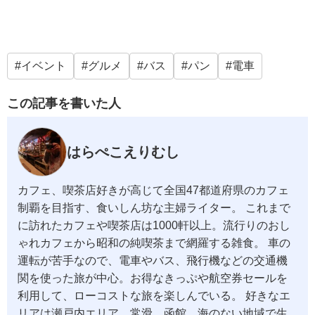
イベント
グルメ
バス
パン
電車
この記事を書いた人
はらぺこえりむし
カフェ、喫茶店好きが高じて全国47都道府県のカフェ
制覇を目指す、食いしん坊な主婦ライター。 これまで
に訪れたカフェや喫茶店は1000軒以上。流行りのおし
ゃれカフェから昭和の純喫茶まで網羅する雑食。 車の
運転が苦手なので、電車やバス、飛行機などの交通機
関を使った旅が中心。お得なきっぷや航空券セールを
利用して、ローコストな旅を楽しんでいる。 好きなエ
リアは瀬戸内エリア、常滑、函館。海のない地域で生