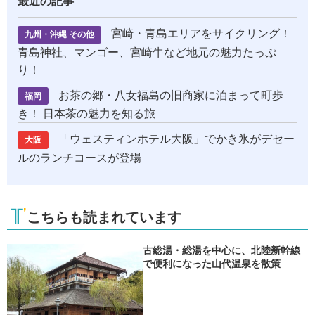
最近の記事
宮崎・青島エリアをサイクリング！
九州・沖縄 その他
青島神社、マンゴー、宮崎牛など地元の魅力たっぷ
り！
お茶の郷・八女福島の旧商家に泊まって町歩
福岡
き！ 日本茶の魅力を知る旅
「ウェスティンホテル大阪」でかき氷がデセー
大阪
ルのランチコースが登場
こちらも読まれています
古総湯・総湯を中心に、北陸新幹線
で便利になった山代温泉を散策