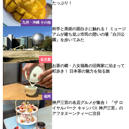
たっぷり！
九州・沖縄 その他
科学と美術の面白さに触れる！ ミュージ
アムが建ち並ぶ市民の憩いの場「白川公
園」を歩いてみた
名古屋
お茶の郷・八女福島の旧商家に泊まって
町歩き！ 日本茶の魅力を知る旅
福岡
神戸三宮の名店グルメが集合！ 「ザ ロ
イヤルパーク キャンバス 神戸三宮」の
アフタヌーンティーに注目