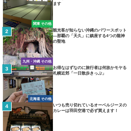
ます
関東 その他
観光客が知らない沖縄のパワースポット
―那覇の「天久」に鎮座する4つの龍神
の聖地
九州・沖縄 その他
お得なはずなのに旅行者は何故かモヤる
札幌近郊「一日散歩きっぷ」
北海道 その他
いつも売り切れているオーベルジーヌの
カレーは羽田空港で必ず買えます！