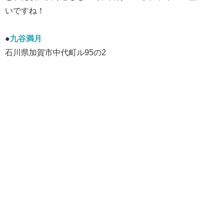
いですね！
●
九谷満月
石川県加賀市中代町ル95の2