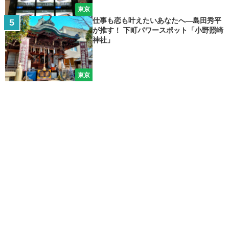
東京
仕事も恋も叶えたいあなたへ―島田秀平
が推す！ 下町パワースポット「小野照崎
神社」
東京