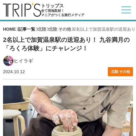
トリップス
全て現地取材！
マニアがつくる旅行メディア
HOME
記事一覧
北陸
北陸 その他
2名以上で加賀温泉駅の送迎あり
2名以上で加賀温泉駅の送迎あり！ 九谷満月の
「ろくろ体験」にチャレンジ！
ヒイラギ
2024.10.12
北陸 その他