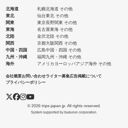
北海道
札幌
北海道 その他
東北
仙台
東北 その他
関東
東京
長野
関東 その他
東海
名古屋
東海 その他
北陸
金沢
北陸 その他
関西
京都
大阪
関西 その他
中国・四国
広島
中国・四国 その他
九州・沖縄
福岡
九州・沖縄 その他
海外
アメリカ
ヨーロッパ
アジア
海外 その他
会社概要
お問い合わせ
ライター募集
広告掲載について
プライバシーポリシー
© 2026 trips-japan.jp. All rights reserved.
System supported by
tsukurun corporation.