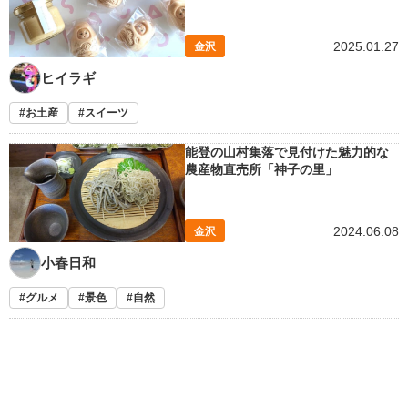
2025.01.27
金沢
ヒイラギ
お土産
スイーツ
能登の山村集落で見付けた魅力的な
農産物直売所「神子の里」
2024.06.08
金沢
小春日和
グルメ
景色
自然