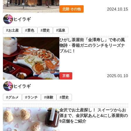
2024.10.15
北陸 その他
ヒイラギ
お土産
景色
歴史
温泉
ひがし茶屋街「金澤寿し」で冬の風
物詩・香箱ガニのランチをリーズナ
ブルに！
2025.01.10
京都
ヒイラギ
グルメ
ランチ
体験
歴史
金沢でお土産探し！ スイーツからお
酒まで、金沢駅あんと&にし茶屋街の
9店舗をご紹介