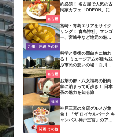
約必須！ 名古屋で人気の古
民家カフェ「ODEON」に行
ってみた
名古屋
宮崎・青島エリアをサイク
リング！ 青島神社、マンゴ
ー、宮崎牛など地元の魅力
たっぷり！
九州・沖縄 その他
科学と美術の面白さに触れ
る！ ミュージアムが建ち並
ぶ市民の憩いの場「白川公
園」を歩いてみた
名古屋
お茶の郷・八女福島の旧商
家に泊まって町歩き！ 日本
茶の魅力を知る旅
福岡
神戸三宮の名店グルメが集
合！ 「ザ ロイヤルパーク キ
ャンバス 神戸三宮」のアフ
タヌーンティーに注目
関西 その他