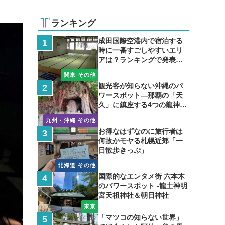
ランキング
成田国際空港内で宿泊する
時に一番すごしやすいエリ
アは？ランキングで発表し
ます
関東 その他
観光客が知らない沖縄のパ
ワースポット―那覇の「天
久」に鎮座する4つの龍神の
聖地
九州・沖縄 その他
お得なはずなのに旅行者は
何故かモヤる札幌近郊「一
日散歩きっぷ」
北海道 その他
国際的なエンタメ街 六本木
のパワースポット -龍土神明
宮天祖神社＆朝日神社
東京
「マツコの知らない世界」