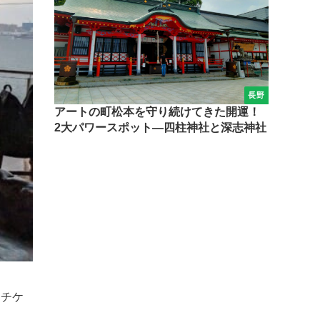
長野
アートの町松本を守り続けてきた開運！
2大パワースポット―四柱神社と深志神社
りチケ
。