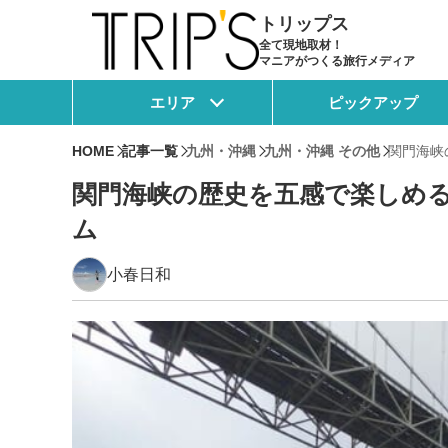
トリップス
全て現地取材！
マニアがつくる旅行メディア
エリア
ピックアップ
HOME
記事一覧
九州・沖縄
九州・沖縄 その他
関門海峡
関門海峡の歴史を五感で楽しめる
ム
小春日和