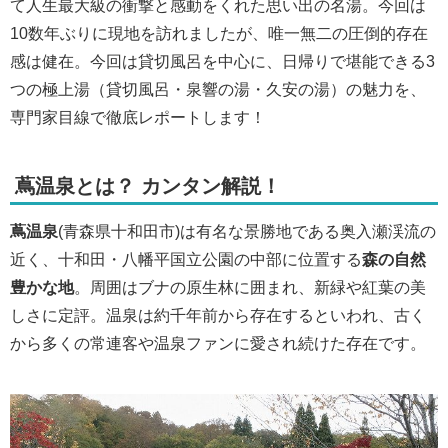
て人生最大級の衝撃と感動をくれた思い出の名湯。今回は
10数年ぶりに現地を訪れましたが、唯一無二の圧倒的存在
感は健在。今回は貸切風呂を中心に、日帰りで堪能できる3
つの極上湯（貸切風呂・泉響の湯・久安の湯）の魅力を、
専門家目線で徹底レポートします！
蔦温泉とは？ カンタン解説！
蔦温泉
(青森県十和田市)は有名な景勝地である奥入瀬渓流の
近く、十和田・八幡平国立公園の中部に位置する
森の自然
豊かな地
。周囲はブナの原生林に囲まれ、新緑や紅葉の美
しさに定評。温泉は約千年前から存在するといわれ、古く
から多くの常連客や温泉ファンに愛され続けた存在です。