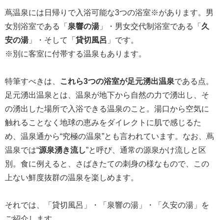
蔦温泉には日帰りで入浴可能な3つの浴室※があります。男
女別浴室である「
泉響の湯
」・男女交代制浴室である「
久
安の湯
」・そして「
貸切風呂
」です。
※別に客室に付帯する温泉もあります。
特筆すべきは、
これら3つの浴室が足元湧出温泉
である点。
足元湧出温泉とは、温泉が地下から自然の力で湧出し、そ
の湧出した場所で入浴できる温泉のこと。湯口から空気に
触れることなく地球の恵みをダイレクトに肌で感じるた
め、温泉通から“究極の温泉”とも言われています。なお、蔦
温泉では“
源泉湧き流し
”と呼び、通常の源泉かけ流しと区
別。食に例えると、さばきたての刺身の様なもので、この
上ない鮮度抜群の温泉を楽しめます。
それでは、「貸切風呂」・「泉響の湯」・「久安の湯」を
ご紹介します。