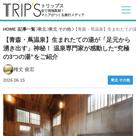
トリップス
全て現地取材！
マニアがつくる旅行メディア
HOME
記事一覧
東北
東北 その他
【青森・蔦温泉】生まれたての湯
【青森・蔦温泉】生まれたての湯が「足元から
湧き出す」神秘！ 温泉専門家が感動した“究極
の3つの湯”をご紹介
権丈 俊宏
2026.06.15
東北 その他