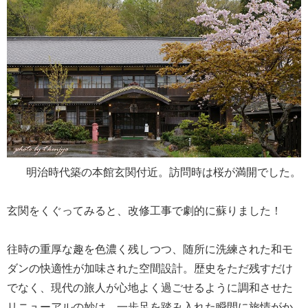
明治時代築の本館玄関付近。訪問時は桜が満開でした。
玄関をくぐってみると、改修工事で劇的に蘇りました！
往時の重厚な趣を色濃く残しつつ、随所に洗練された和モ
ダンの快適性が加味された空間設計。歴史をただ残すだけ
でなく、現代の旅人が心地よく過ごせるように調和させた
リニューアルの妙は、一歩足を踏み入れた瞬間に旅情がか