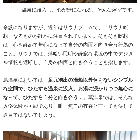
温泉に没入し、心が無になれる。そんな浴室です。
余談になりますが、近年はサウナブームで、「サウナ瞑
想」なるものが静かに注目されています。そもそも瞑想
は、心を静めて無心になって自分の内面と向き合う行為の
こと。サウナでは、薄暗い照明や静寂な環境の中でデジタ
ル情報を遮断し、自身の内面と向き合うことを指します。
蔦温泉においては、
足元湧出の湯船以外何もないシンプル
な空間で、ひたすら温泉に没入。お湯に浸かりつつ無心に
なって、ひたすら自分と向き合う
…。蔦温泉では、そんな
入浴体験が可能であり、唯一無二の存在と言っても決して
過言ではないでしょう。