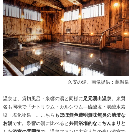
久安の湯。画像提供：蔦温泉
温泉は、貸切風呂・泉響の湯と同様に
足元湧出温泉
。泉質
名も同様で「ナトリウム・カルシウム―硫酸塩・炭酸水素
塩・塩化物泉」。こちらも
ほぼ無色透明無味無臭の清澄な
お湯
です。泉響の湯に比べると
共同浴場的なこぢんまりと
した浴室の雰囲気
で、温泉ファンに大変人気の高い浴室で