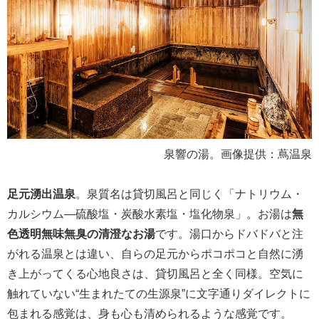
泉響の湯。画像提供：蔦温泉
足元湧出温泉
。泉質名は貸切風呂と同じく「ナトリウム・
カルシウム―硫酸塩・炭酸水素塩・塩化物泉」。お湯は
無
色透明無味無臭の清澄なお湯
です。湯口からドバドバと注
がれる温泉とは違い、自らの足元からポコポコと自然に湧
き上がってくる心地良さは、貸切風呂と全く同様。空気に
触れていない“生まれたての生源泉”に文字通りダイレクトに
包まれる感覚は、身も心も清められるような感覚です。