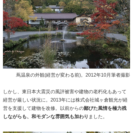
蔦温泉の外観(経営が変わる前)。2012年10月筆者撮影
しかし、東日本大震災の風評被害や建物の老朽化もあって
経営が厳しい状況に。2013年には株式会社城ヶ倉観光が経
営を支援して建物を改修。以前からの
鄙びた風情を極力残
しながらも、和モダンな雰囲気も加わり
ました。