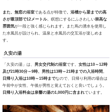
また、無窓の浴室
である点が特徴で
、浴槽から梁までの高
さが最頂部で12メートル
。瞑想にするにふさわしい
崇高な
雰囲気
が一段と強く感じられます。また蔦の湧水を使用し
た水風呂が設けられ、温泉と水風呂の交互浴が楽しめま
す。
久安の湯
「久安の湯」は、
男女交代制の浴室
です。
女性は10～12時
及び21時30分～9時、男性は13時～21時までの入浴時間
。
日帰り入浴は10時～15時まで
なので、日帰り利用の場合は
午前中が女性、午後が男性と覚えておくと良いでしょう。
日帰り入浴料金は泉響の湯の1,000円に含まれ
ています。