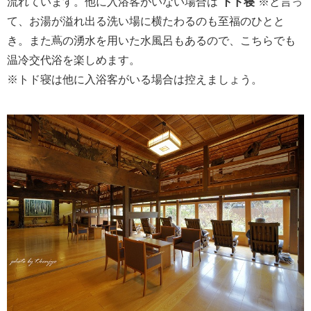
流れています。他に入浴客がいない場合は“
トド寝
”※と言っ
て、お湯が溢れ出る洗い場に横たわるのも至福のひとと
き。また蔦の湧水を用いた水風呂もあるので、こちらでも
温冷交代浴を楽しめます。
※トド寝は他に入浴客がいる場合は控えましょう。