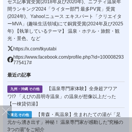
セス記事賞受賞(2018年及び2020年)、ニフティ温泉年
間ランキング2024「ライター部門 最多PV賞」受賞
(2024年)、Yahoo!ニュース エキスパート「クリエイタ
ーMVA」(趣味生活領域)にて銅賞受賞(2024年及び2025
年) 【執筆しているテーマ】 温泉・ホテル・旅館・観
光・景色、など
https://x.com/tkyutabi
https://www.facebook.com/profile.php?id=100008293
775417#
最近の記事
【温泉専門家体験】全身超アワア
九州・沖縄 その他
ワ!? 「えびの昌明寺温泉」の温泉が想像以上だった
【一棟貸切湯】
【青森・蔦温泉】生まれたての湯が「足
東北 その他
元から湧き出す」神秘！ 温泉専門家が感動した“究極の
3つの湯”をご紹介