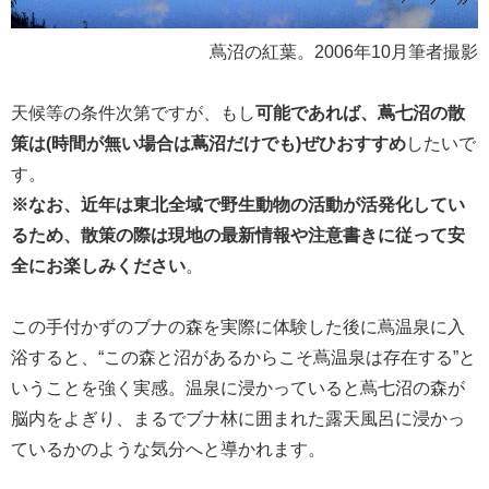
蔦沼の紅葉。2006年10月筆者撮影
天候等の条件次第ですが、もし
可能であれば、蔦七沼の散
策は(時間が無い場合は蔦沼だけでも)ぜひおすすめ
したいで
す。
※なお、近年は東北全域で野生動物の活動が活発化してい
るため、散策の際は現地の最新情報や注意書きに従って安
全にお楽しみください
。
この手付かずのブナの森を実際に体験した後に蔦温泉に入
浴すると、“この森と沼があるからこそ蔦温泉は存在する”と
いうことを強く実感。温泉に浸かっていると蔦七沼の森が
脳内をよぎり、まるでブナ林に囲まれた露天風呂に浸かっ
ているかのような気分へと導かれます。