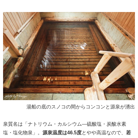
湯船の底のスノコの間からコンコンと源泉が湧出
泉質名は「ナトリウム・カルシウム―硫酸塩・炭酸水素
塩・塩化物泉」。
源泉温度は46.5度
とやや高温なので、
若