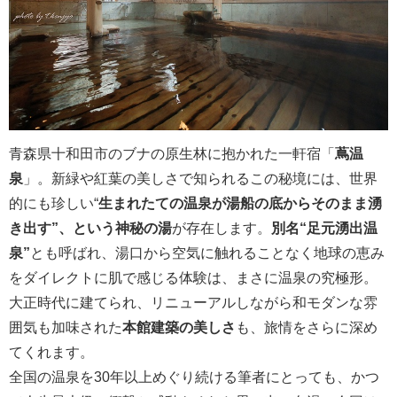
青森県十和田市のブナの原生林に抱かれた一軒宿「
蔦温
泉
」。新緑や紅葉の美しさで知られるこの秘境には、世界
的にも珍しい“
生まれたての温泉が湯船の底からそのまま湧
き出す”、という神秘の湯
が存在します。
別名“足元湧出温
泉”
とも呼ばれ、湯口から空気に触れることなく地球の恵み
をダイレクトに肌で感じる体験は、まさに温泉の究極形。
大正時代に建てられ、リニューアルしながら和モダンな雰
囲気も加味された
本館建築の美しさ
も、旅情をさらに深め
てくれます。
全国の温泉を30年以上めぐり続ける筆者にとっても、かつ