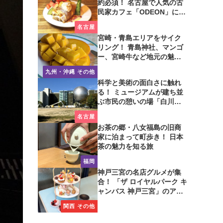
約必須！ 名古屋で人気の古
民家カフェ「ODEON」に行
ってみた
名古屋
宮崎・青島エリアをサイク
リング！ 青島神社、マンゴ
ー、宮崎牛など地元の魅力
たっぷり！
九州・沖縄 その他
科学と美術の面白さに触れ
る！ ミュージアムが建ち並
ぶ市民の憩いの場「白川公
園」を歩いてみた
名古屋
お茶の郷・八女福島の旧商
家に泊まって町歩き！ 日本
茶の魅力を知る旅
福岡
神戸三宮の名店グルメが集
合！ 「ザ ロイヤルパーク キ
ャンバス 神戸三宮」のアフ
タヌーンティーに注目
関西 その他