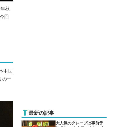
毎年秋
。今回
本中世
りの一
最新の記事
大人気のクレープは事前予