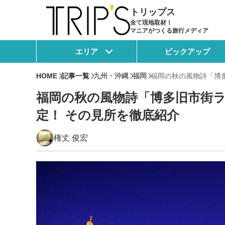
トリップス
全て現地取材！
マニアがつくる旅行メディア
エリア
ピックアップ
HOME
記事一覧
九州・沖縄
福岡
福岡の秋の風物詩「博多
福岡の秋の風物詩「博多旧市街ラ
定！ その見所を徹底紹介
権丈 俊宏