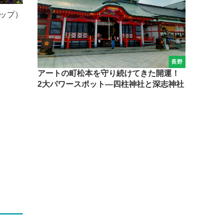
ップ）
長野
アートの町松本を守り続けてきた開運！
2大パワースポット―四柱神社と深志神社