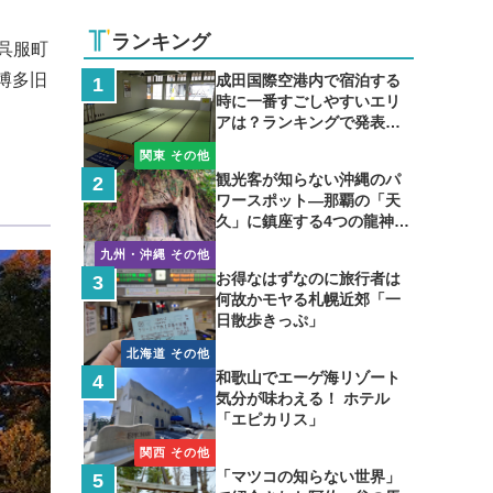
ランキング
呉服町
博多旧
成田国際空港内で宿泊する
時に一番すごしやすいエリ
アは？ランキングで発表し
ます
関東 その他
観光客が知らない沖縄のパ
ワースポット―那覇の「天
久」に鎮座する4つの龍神の
聖地
九州・沖縄 その他
お得なはずなのに旅行者は
何故かモヤる札幌近郊「一
日散歩きっぷ」
北海道 その他
和歌山でエーゲ海リゾート
気分が味わえる！ ホテル
「エピカリス」
関西 その他
「マツコの知らない世界」