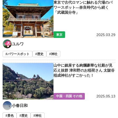
東京で古代ロマンに触れる穴場のパ
ワースポット―奈良時代から続く
「武蔵国分寺」
2025.03.29
東京
ユルワ
パワースポット
歴史
神社
山中に鎮座する絢爛豪華な社殿が見
応え抜群 津和野のお稲荷さん 太皷谷
稲成神社がすごかった！
2025.05.13
中国・四国 その他
小春日和
景色
歴史
神社