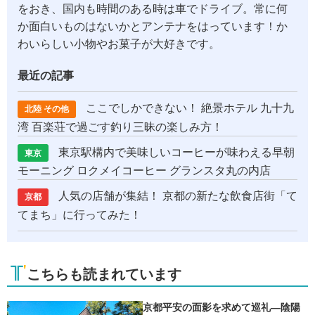
をおき、国内も時間のある時は車でドライブ。常に何
か面白いものはないかとアンテナをはっています！か
わいらしい小物やお菓子が大好きです。
最近の記事
ここでしかできない！ 絶景ホテル 九十九
北陸 その他
湾 百楽荘で過ごす釣り三昧の楽しみ方！
東京駅構内で美味しいコーヒーが味わえる早朝
東京
モーニング ロクメイコーヒー グランスタ丸の内店
人気の店舗が集結！ 京都の新たな飲食店街「て
京都
てまち」に行ってみた！
こちらも読まれています
京都平安の面影を求めて巡礼―陰陽