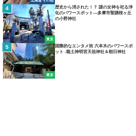
北海道 その他
歴史から消された！？ 謎の女神を祀る浄
化のパワースポット―多摩市聖蹟桜ヶ丘
の小野神社
東京
国際的なエンタメ街 六本木のパワースポ
ット -龍土神明宮天祖神社＆朝日神社
東京