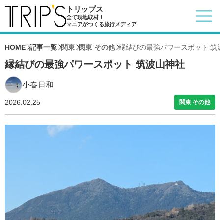
トリップス
全て現地取材！
マニアがつくる旅行メディア
HOME
記事一覧
関東
関東 その他
縁結びの最強パワースポット 筑
縁結びの最強パワースポット 筑波山神社
小春日和
2026.02.25
関東 その他