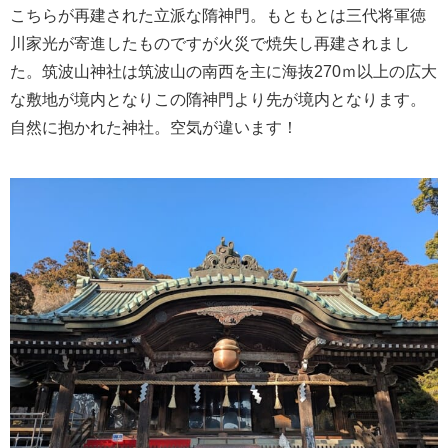
こちらが再建された立派な隋神門。もともとは三代将軍徳
川家光が寄進したものですが火災で焼失し再建されまし
た。筑波山神社は筑波山の南西を主に海抜270ｍ以上の広大
な敷地が境内となりこの隋神門より先が境内となります。
自然に抱かれた神社。空気が違います！