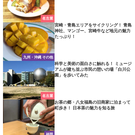
名古屋
宮崎・青島エリアをサイクリング！ 青島
神社、マンゴー、宮崎牛など地元の魅力
たっぷり！
九州・沖縄 その他
科学と美術の面白さに触れる！ ミュージ
アムが建ち並ぶ市民の憩いの場「白川公
園」を歩いてみた
名古屋
お茶の郷・八女福島の旧商家に泊まって
町歩き！ 日本茶の魅力を知る旅
福岡