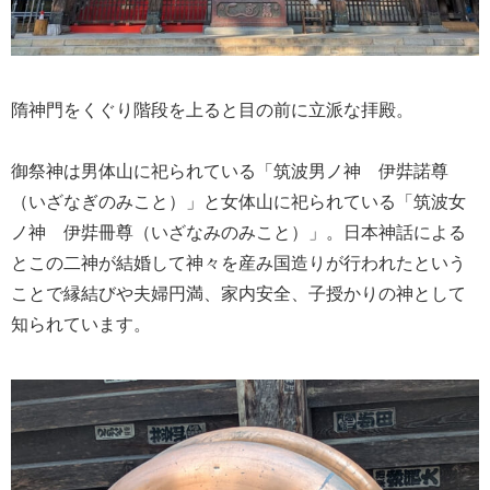
隋神門をくぐり階段を上ると目の前に立派な拝殿。
御祭神は男体山に祀られている「筑波男ノ神 伊弉諾尊
（いざなぎのみこと）」と女体山に祀られている「筑波女
ノ神 伊弉冊尊（いざなみのみこと）」。日本神話による
とこの二神が結婚して神々を産み国造りが行われたという
ことで縁結びや夫婦円満、家内安全、子授かりの神として
知られています。