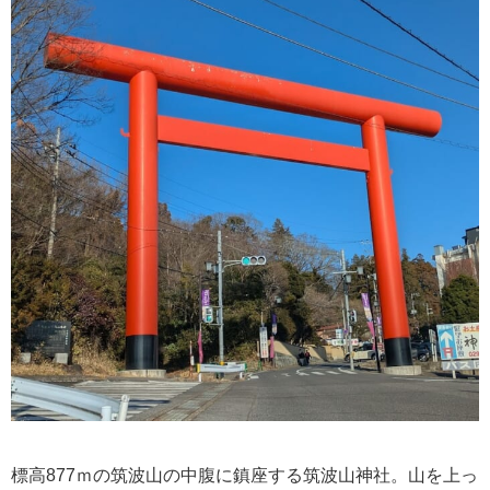
標高877ｍの筑波山の中腹に鎮座する筑波山神社。山を上っ