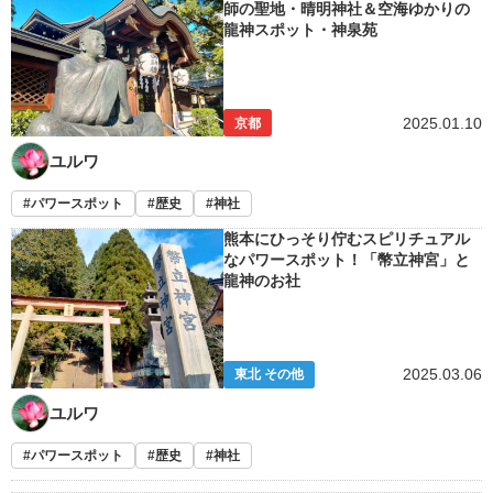
師の聖地・晴明神社＆空海ゆかりの
龍神スポット・神泉苑
2025.01.10
京都
ユルワ
パワースポット
歴史
神社
熊本にひっそり佇むスピリチュアル
なパワースポット！「幣立神宮」と
龍神のお社
2025.03.06
東北 その他
ユルワ
パワースポット
歴史
神社