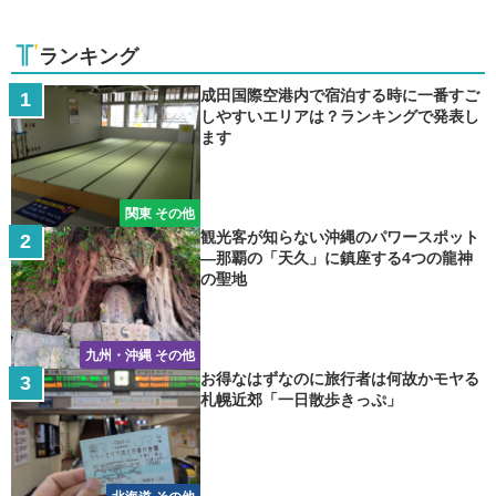
ランキング
成田国際空港内で宿泊する時に一番すご
しやすいエリアは？ランキングで発表し
ます
関東 その他
観光客が知らない沖縄のパワースポット
―那覇の「天久」に鎮座する4つの龍神
の聖地
九州・沖縄 その他
お得なはずなのに旅行者は何故かモヤる
札幌近郊「一日散歩きっぷ」