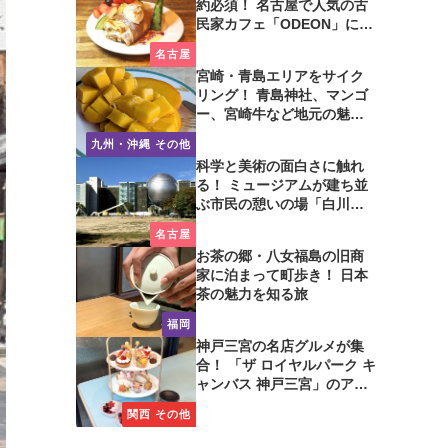
約必須！ 名古屋で人気の古
民家カフェ「ODEON」に行
ってみた
名古屋
宮崎・青島エリアをサイク
リング！ 青島神社、マンゴ
ー、宮崎牛など地元の魅力
たっぷり！
九州・沖縄 その他
科学と美術の面白さに触れ
る！ ミュージアムが建ち並
ぶ市民の憩いの場「白川公
園」を歩いてみた
名古屋
お茶の郷・八女福島の旧商
家に泊まって町歩き！ 日本
茶の魅力を知る旅
福岡
神戸三宮の名店グルメが集
合！ 「ザ ロイヤルパーク キ
ャンバス 神戸三宮」のアフ
タヌーンティーに注目
関西 その他