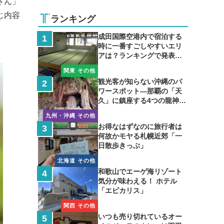
さん」
じ内容
ランキング
成田国際空港内で宿泊する
時に一番すごしやすいエリ
アは？ランキングで発表し
ます
関東 その他
観光客が知らない沖縄のパ
ワースポット―那覇の「天
久」に鎮座する4つの龍神の
聖地
九州・沖縄 その他
お得なはずなのに旅行者は
何故かモヤる札幌近郊「一
日散歩きっぷ」
北海道 その他
和歌山でエーゲ海リゾート
気分が味わえる！ ホテル
「エピカリス」
関西 その他
いつも売り切れているオー