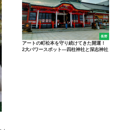
長野
アートの町松本を守り続けてきた開運！
2大パワースポット―四柱神社と深志神社