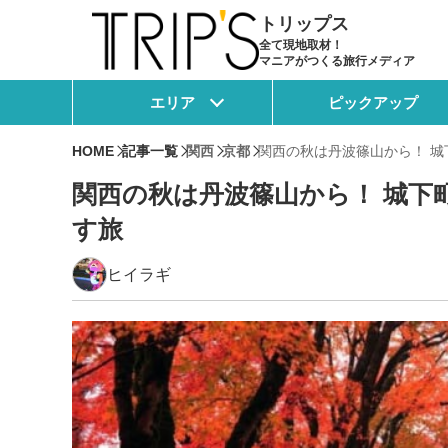
トリップス
全て現地取材！
マニアがつくる旅行メディア
エリア
ピックアップ
HOME
記事一覧
関西
京都
関西の秋は丹波篠山から！ 
関西の秋は丹波篠山から！ 城下
す旅
ヒイラギ