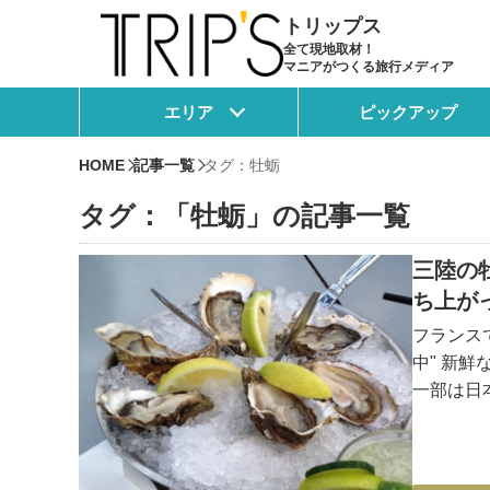
トリップス
全て現地取材！
マニアがつくる旅行メディア
エリア
ピックアップ
HOME
記事一覧
タグ：牡蛎
タグ：「牡蛎」の記事一覧
三陸の
ち上が
フランス
中" 新
一部は日
蠣にまつわ