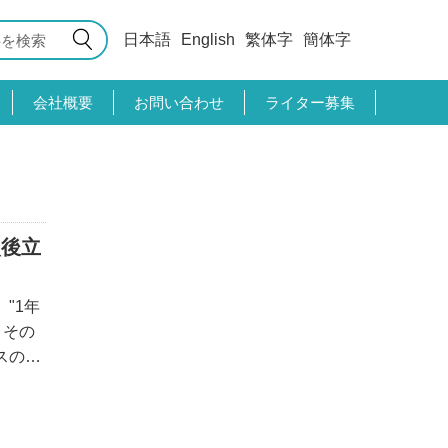
日本語
English
繁体字
簡体字
会社概要
お問い合わせ
ライター募集
災後立
"1年
、その
スの牡