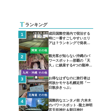
ランキング
成田国際空港内で宿泊する
時に一番すごしやすいエリ
アは？ランキングで発表し
ます
関東 その他
観光客が知らない沖縄のパ
ワースポット―那覇の「天
久」に鎮座する4つの龍神の
聖地
九州・沖縄 その他
お得なはずなのに旅行者は
何故かモヤる札幌近郊「一
日散歩きっぷ」
北海道 その他
国際的なエンタメ街 六本木
のパワースポット -龍土神明
宮天祖神社＆朝日神社