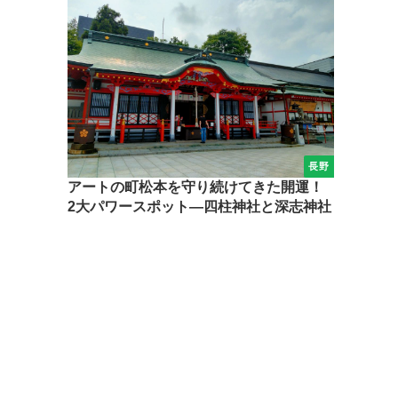
長野
アートの町松本を守り続けてきた開運！
2大パワースポット―四柱神社と深志神社