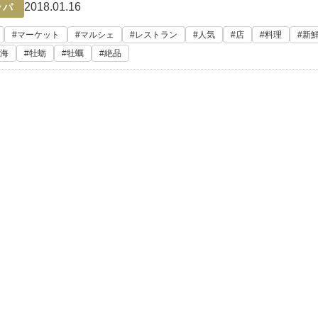
2018.01.16
ッパ
マーケット
マルシェ
レストラン
人気
店
料理
新
海
牡蛎
牡蠣
絶品