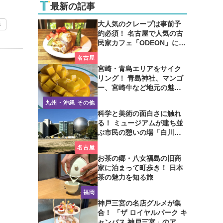
最新の記事
大人気のクレープは事前予
鮮
約必須！ 名古屋で人気の古
民家カフェ「ODEON」に行
ってみた
名古屋
宮崎・青島エリアをサイク
リング！ 青島神社、マンゴ
ー、宮崎牛など地元の魅力
たっぷり！
九州・沖縄 その他
科学と美術の面白さに触れ
る！ ミュージアムが建ち並
ぶ市民の憩いの場「白川公
園」を歩いてみた
名古屋
お茶の郷・八女福島の旧商
家に泊まって町歩き！ 日本
茶の魅力を知る旅
福岡
神戸三宮の名店グルメが集
合！ 「ザ ロイヤルパーク キ
ャンバス 神戸三宮」のアフ