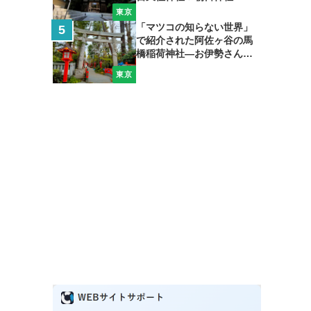
東京
「マツコの知らない世界」
で紹介された阿佐ヶ谷の馬
橋稲荷神社―お伊勢さん＆
弁天さんも加えて開運巡礼
東京