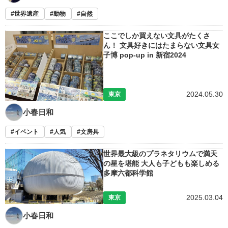
世界遺産
動物
自然
ここでしか買えない文具がたくさ
ん！ 文具好きにはたまらない文具女
子博 pop-up in 新宿2024
2024.05.30
東京
小春日和
イベント
人気
文房具
世界最大級のプラネタリウムで満天
の星を堪能 大人も子どもも楽しめる
多摩六都科学館
2025.03.04
東京
小春日和