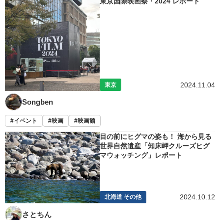
東京国際映画祭・2024 レポート
2024.11.04
東京
Songben
イベント
映画
映画館
目の前にヒグマの姿も！ 海から見る
世界自然遺産「知床岬クルーズヒグ
マウォッチング」レポート
2024.10.12
北海道 その他
さとちん