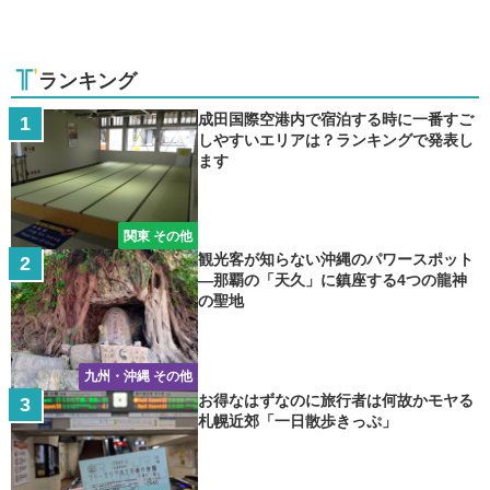
ランキング
成田国際空港内で宿泊する時に一番すご
しやすいエリアは？ランキングで発表し
ます
関東 その他
観光客が知らない沖縄のパワースポット
―那覇の「天久」に鎮座する4つの龍神
の聖地
九州・沖縄 その他
お得なはずなのに旅行者は何故かモヤる
札幌近郊「一日散歩きっぷ」