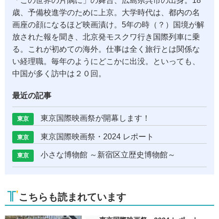
「この世界の片隅に」の舞台、広島県呉市の出身。18
歳、予備校進学のために上京。大学時代は、都内の名
画座の顔になるほど映画漬け。5年の時（？）国境が解
放された報を聞き、北京発モスクワ行き国際列車に乗
る。これが初めての海外。仕事は全く旅行とは関係な
い経理職。毎年のようにどこかに出没。といっても、
中国が多く訪中は２０回。
最近の記事
東京国際映画祭が開幕します！
東京
東京国際映画祭・2024 レポート
東京
小さな博物館 ～新宿区立歴史博物館～
東京
こちらも読まれています