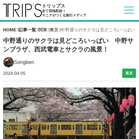
トリップス
全て現地取材！
マニアがつくる旅行メディア
HOME
記事一覧
関東
東京
中野通りのサクラは見どころいっぱい 
中野通りのサクラは見どころいっぱい 中野サ
ンプラザ、西武電車とサクラの風景！
Songben
2024.04.05
東京