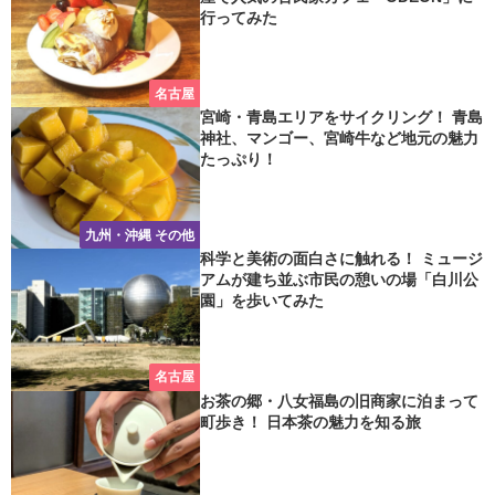
行ってみた
名古屋
宮崎・青島エリアをサイクリング！ 青島
神社、マンゴー、宮崎牛など地元の魅力
たっぷり！
九州・沖縄 その他
科学と美術の面白さに触れる！ ミュージ
アムが建ち並ぶ市民の憩いの場「白川公
園」を歩いてみた
名古屋
お茶の郷・八女福島の旧商家に泊まって
町歩き！ 日本茶の魅力を知る旅