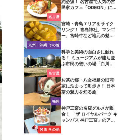
約必須！ 名古屋で人気の古
民家カフェ「ODEON」に行
ってみた
名古屋
宮崎・青島エリアをサイク
リング！ 青島神社、マンゴ
ー、宮崎牛など地元の魅力
たっぷり！
九州・沖縄 その他
科学と美術の面白さに触れ
る！ ミュージアムが建ち並
ぶ市民の憩いの場「白川公
園」を歩いてみた
名古屋
お茶の郷・八女福島の旧商
家に泊まって町歩き！ 日本
茶の魅力を知る旅
福岡
神戸三宮の名店グルメが集
合！ 「ザ ロイヤルパーク キ
ャンバス 神戸三宮」のアフ
タヌーンティーに注目
関西 その他