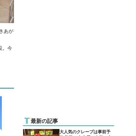
きあが
設。今
最新の記事
大人気のクレープは事前予