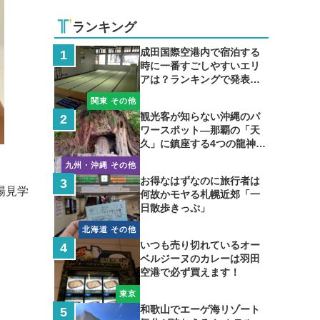
ランキング
成田国際空港内で宿泊する
時に一番すごしやすいエリ
アは？ランキングで発表し
ます
関東 その他
観光客が知らない沖縄のパ
ワースポット―那覇の「天
久」に鎮座する4つの龍神の
聖地
九州・沖縄 その他
お得なはずなのに旅行者は
場見学
何故かモヤる札幌近郊「一
日散歩きっぷ」
北海道 その他
いつも売り切れているオー
ベルジーヌのカレーは羽田
空港で必ず買えます！
東京
和歌山でエーゲ海リゾート