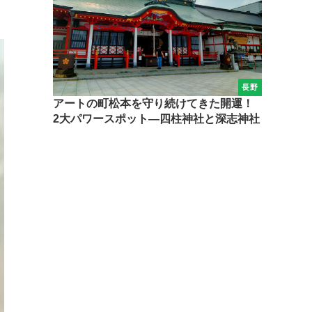
長野
アートの町松本を守り続けてきた開運！
2大パワースポット―四柱神社と深志神社