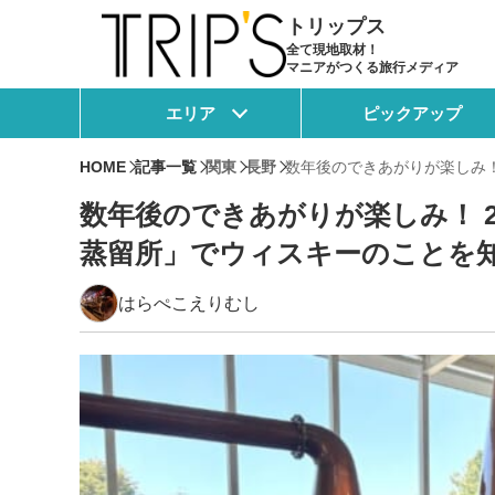
トリップス
全て現地取材！
マニアがつくる旅行メディア
エリア
ピックアップ
HOME
記事一覧
関東
長野
数年後のできあがりが楽しみ！
数年後のできあがりが楽しみ！ 2
蒸留所」でウィスキーのことを
はらぺこえりむし