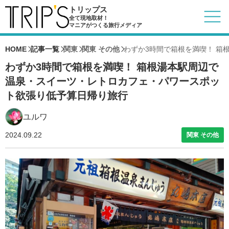
トリップス
全て現地取材！
マニアがつくる旅行メディア
HOME
記事一覧
関東
関東 その他
わずか3時間で箱根を満喫！ 箱
わずか3時間で箱根を満喫！ 箱根湯本駅周辺で
温泉・スイーツ・レトロカフェ・パワースポッ
ト欲張り低予算日帰り旅行
ユルワ
2024.09.22
関東 その他