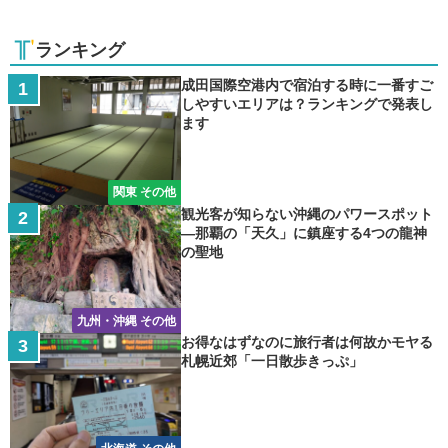
ランキング
成田国際空港内で宿泊する時に一番すご
しやすいエリアは？ランキングで発表し
ます
関東 その他
観光客が知らない沖縄のパワースポット
―那覇の「天久」に鎮座する4つの龍神
の聖地
九州・沖縄 その他
お得なはずなのに旅行者は何故かモヤる
札幌近郊「一日散歩きっぷ」