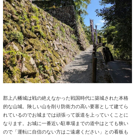
郡上八幡城は戦の絶えなかった戦国時代に築城された本格
的な山城。険しい山を削り防衛力の高い要塞として建てら
れているのでお城までは頑張って坂道を上っていくことに
なります。お城に一番近い駐車場までの道中はとても狭い
ので「運転に自信のない方はご遠慮ください」との看板も