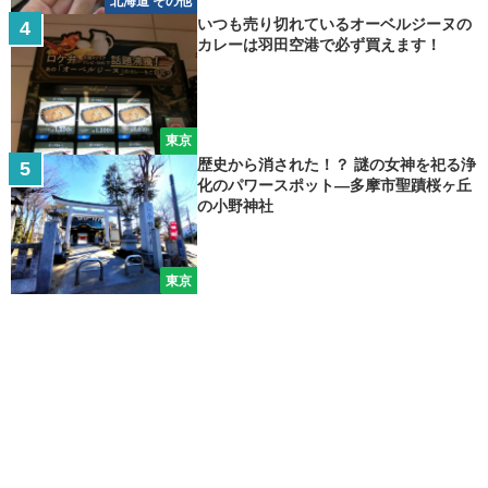
北海道 その他
いつも売り切れているオーベルジーヌの
カレーは羽田空港で必ず買えます！
東京
歴史から消された！？ 謎の女神を祀る浄
化のパワースポット―多摩市聖蹟桜ヶ丘
の小野神社
東京