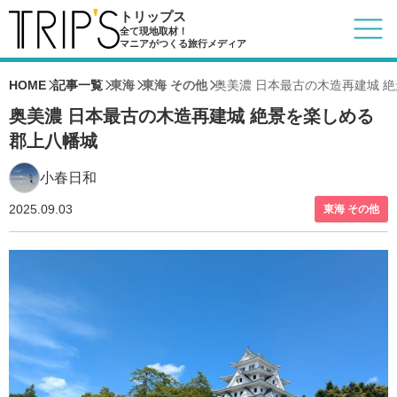
トリップス
全て現地取材！
マニアがつくる旅行メディア
HOME
記事一覧
東海
東海 その他
奥美濃 日本最古の木造再建城 
奥美濃 日本最古の木造再建城 絶景を楽しめる
郡上八幡城
小春日和
2025.09.03
東海 その他