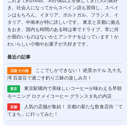
これまで約200回、50か国以上を旅してきた大の旅好
き。社会人になってからスペイン語も習得し、スペイ
ンはもちろん、イタリア、ポルトガル、フランス、イ
タリア、中南米が特に詳しいです。 東京と京都に拠点
をおき、国内も時間のある時は車でドライブ。常に何
か面白いものはないかとアンテナをはっています！か
わいらしい小物やお菓子が大好きです。
最近の記事
ここでしかできない！ 絶景ホテル 九十九
北陸 その他
湾 百楽荘で過ごす釣り三昧の楽しみ方！
東京駅構内で美味しいコーヒーが味わえる早朝
東京
モーニング ロクメイコーヒー グランスタ丸の内店
人気の店舗が集結！ 京都の新たな飲食店街「て
京都
てまち」に行ってみた！