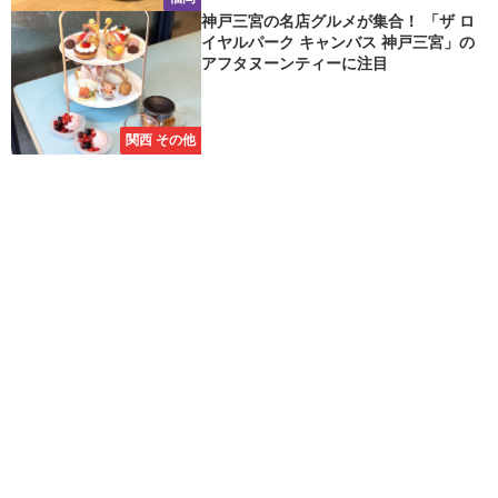
神戸三宮の名店グルメが集合！ 「ザ ロ
イヤルパーク キャンバス 神戸三宮」の
アフタヌーンティーに注目
関西 その他