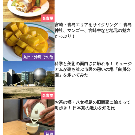
名古屋
宮崎・青島エリアをサイクリング！ 青島
神社、マンゴー、宮崎牛など地元の魅力
たっぷり！
九州・沖縄 その他
科学と美術の面白さに触れる！ ミュージ
アムが建ち並ぶ市民の憩いの場「白川公
園」を歩いてみた
名古屋
お茶の郷・八女福島の旧商家に泊まって
町歩き！ 日本茶の魅力を知る旅
福岡