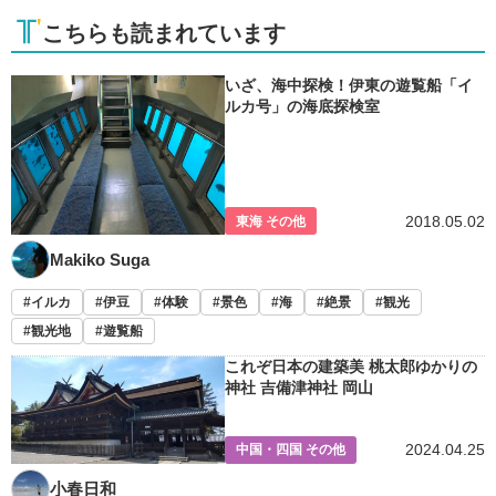
こちらも読まれています
いざ、海中探検！伊東の遊覧船「イ
ルカ号」の海底探検室
2018.05.02
東海 その他
Makiko Suga
イルカ
伊豆
体験
景色
海
絶景
観光
観光地
遊覧船
これぞ日本の建築美 桃太郎ゆかりの
神社 吉備津神社 岡山
2024.04.25
中国・四国 その他
小春日和