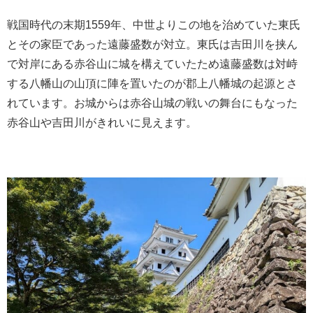
戦国時代の末期1559年、中世よりこの地を治めていた東氏
とその家臣であった遠藤盛数が対立。東氏は吉田川を挟ん
で対岸にある赤谷山に城を構えていたため遠藤盛数は対峙
する八幡山の山頂に陣を置いたのが郡上八幡城の起源とさ
れています。お城からは赤谷山城の戦いの舞台にもなった
赤谷山や吉田川がきれいに見えます。