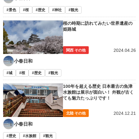
景色
桜
歴史
神社
観光
桜の時期に訪れてみたい世界遺産の
姫路城
2024.04.26
関西 その他
小春日和
城
桜
歴史
観光
100年を超える歴史 日本最古の魚津
水族館は展示が面白い！ 外観が古く
ても魅力たっぷりです！
2024.12.21
北陸 その他
小春日和
歴史
水族館
観光