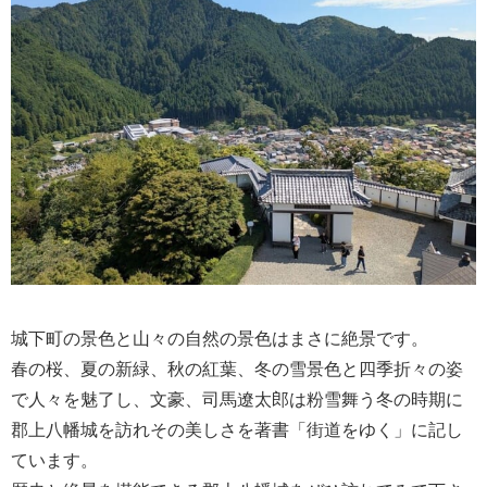
城下町の景色と山々の自然の景色はまさに絶景です。
春の桜、夏の新緑、秋の紅葉、冬の雪景色と四季折々の姿
で人々を魅了し、文豪、司馬遼太郎は粉雪舞う冬の時期に
郡上八幡城を訪れその美しさを著書「街道をゆく」に記し
ています。