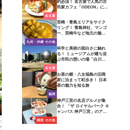
約必須！ 名古屋で人気の古
民家カフェ「ODEON」に行
ってみた
名古屋
宮崎・青島エリアをサイク
リング！ 青島神社、マンゴ
ー、宮崎牛など地元の魅力
たっぷり！
九州・沖縄 その他
科学と美術の面白さに触れ
る！ ミュージアムが建ち並
ぶ市民の憩いの場「白川公
園」を歩いてみた
名古屋
お茶の郷・八女福島の旧商
家に泊まって町歩き！ 日本
茶の魅力を知る旅
福岡
神戸三宮の名店グルメが集
合！ 「ザ ロイヤルパーク キ
ャンバス 神戸三宮」のアフ
タヌーンティーに注目
関西 その他