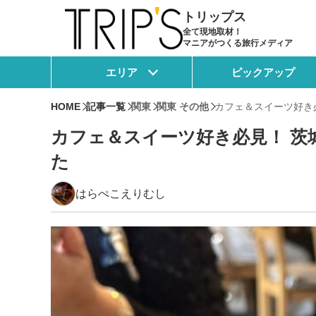
トリップス
全て現地取材！
マニアがつくる旅行メディア
エリア
ピックアップ
HOME
記事一覧
関東
関東 その他
カフェ＆スイーツ好き
カフェ＆スイーツ好き必見！ 
た
はらぺこえりむし