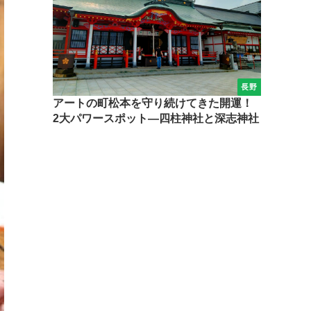
長野
アートの町松本を守り続けてきた開運！
2大パワースポット―四柱神社と深志神社