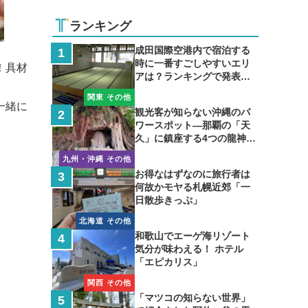
ランキング
成田国際空港内で宿泊する
時に一番すごしやすいエリ
！具材
アは？ランキングで発表し
ます
関東 その他
一緒に
観光客が知らない沖縄のパ
ワースポット―那覇の「天
久」に鎮座する4つの龍神の
聖地
九州・沖縄 その他
お得なはずなのに旅行者は
何故かモヤる札幌近郊「一
日散歩きっぷ」
北海道 その他
和歌山でエーゲ海リゾート
気分が味わえる！ ホテル
「エピカリス」
関西 その他
「マツコの知らない世界」