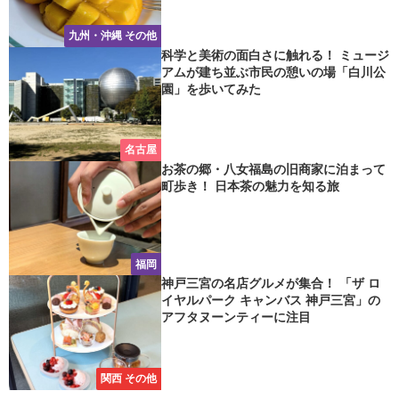
九州・沖縄 その他
科学と美術の面白さに触れる！ ミュージ
アムが建ち並ぶ市民の憩いの場「白川公
園」を歩いてみた
名古屋
お茶の郷・八女福島の旧商家に泊まって
町歩き！ 日本茶の魅力を知る旅
福岡
神戸三宮の名店グルメが集合！ 「ザ ロ
イヤルパーク キャンバス 神戸三宮」の
アフタヌーンティーに注目
関西 その他