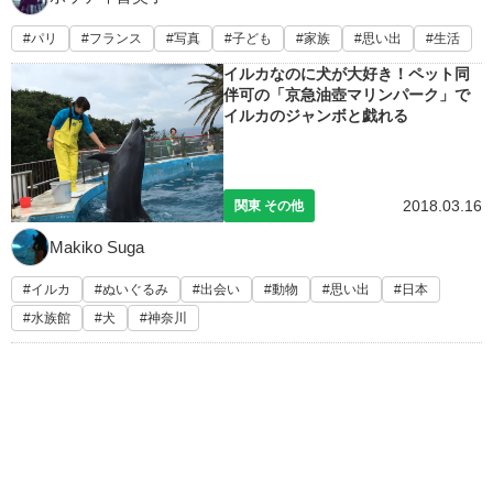
パリ
フランス
写真
子ども
家族
思い出
生活
イルカなのに犬が大好き！ペット同
伴可の「京急油壺マリンパーク」で
イルカのジャンボと戯れる
2018.03.16
関東 その他
Makiko Suga
イルカ
ぬいぐるみ
出会い
動物
思い出
日本
水族館
犬
神奈川