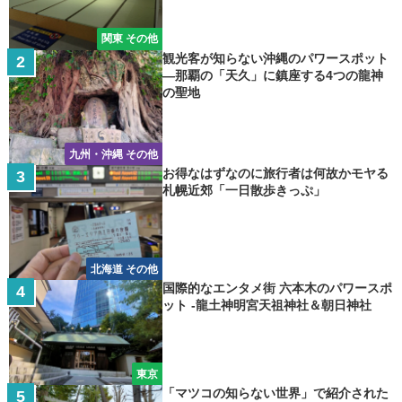
関東 その他
観光客が知らない沖縄のパワースポット
―那覇の「天久」に鎮座する4つの龍神
の聖地
九州・沖縄 その他
お得なはずなのに旅行者は何故かモヤる
札幌近郊「一日散歩きっぷ」
北海道 その他
国際的なエンタメ街 六本木のパワースポ
ット -龍土神明宮天祖神社＆朝日神社
東京
「マツコの知らない世界」で紹介された