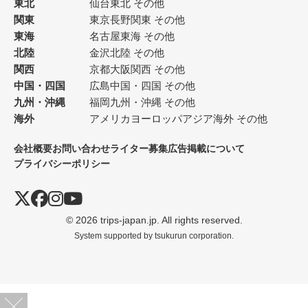
東北
仙台
東北 その他
関東
東京
長野
関東 その他
東海
名古屋
東海 その他
北陸
金沢
北陸 その他
関西
京都
大阪
関西 その他
中国・四国
広島
中国・四国 その他
九州・沖縄
福岡
九州・沖縄 その他
海外
アメリカ
ヨーロッパ
アジア
海外 その他
会社概要
お問い合わせ
ライター募集
広告掲載について
プライバシーポリシー
© 2026 trips-japan.jp. All rights reserved.
System supported by
tsukurun corporation.