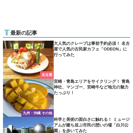
最新の記事
大人気のクレープは事前予約必須！ 名古
屋で人気の古民家カフェ「ODEON」に
行ってみた
名古屋
宮崎・青島エリアをサイクリング！ 青島
神社、マンゴー、宮崎牛など地元の魅力
たっぷり！
九州・沖縄 その他
科学と美術の面白さに触れる！ ミュージ
アムが建ち並ぶ市民の憩いの場「白川公
園」を歩いてみた