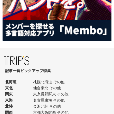
記事一覧
ピックアップ
特集
北海道
札幌
北海道 その他
東北
仙台
東北 その他
関東
東京
長野
関東 その他
東海
名古屋
東海 その他
北陸
金沢
北陸 その他
関西
京都
大阪
関西 その他