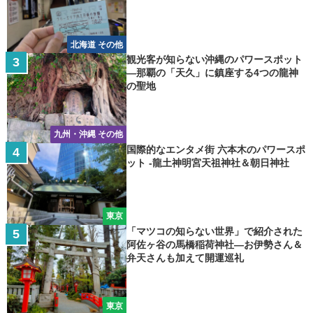
北海道 その他
観光客が知らない沖縄のパワースポット
―那覇の「天久」に鎮座する4つの龍神
の聖地
九州・沖縄 その他
国際的なエンタメ街 六本木のパワースポ
ット -龍土神明宮天祖神社＆朝日神社
東京
「マツコの知らない世界」で紹介された
阿佐ヶ谷の馬橋稲荷神社―お伊勢さん＆
弁天さんも加えて開運巡礼
東京