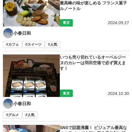
最高峰の味が楽しめる フランス菓子
ルノートル
2024.09.27
東京
小春日和
カフェ
スイーツ
人気
いつも売り切れているオーベルジー
ヌのカレーは羽田空港で必ず買えま
す！
2024.10.30
東京
小春日和
グルメ
人気
SNSで話題沸騰！ ビジュアル最高な