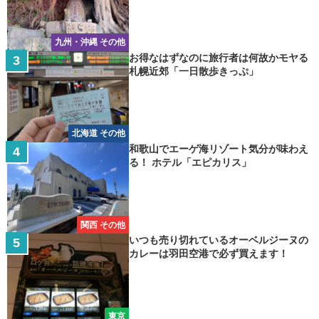
九州・沖縄 その他
お得なはずなのに旅行者は何故かモヤる
札幌近郊「一日散歩きっぷ」
北海道 その他
和歌山でエーゲ海リゾート気分が味わえ
る！ ホテル「エピカリス」
関西 その他
いつも売り切れているオーベルジーヌの
カレーは羽田空港で必ず買えます！
東京