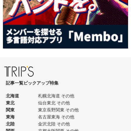
記事一覧
ピックアップ
特集
北海道
札幌
北海道 その他
東北
仙台
東北 その他
関東
東京
長野
関東 その他
東海
名古屋
東海 その他
北陸
金沢
北陸 その他
関西
京都
大阪
関西 その他