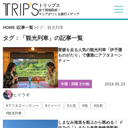
トリップス
全て現地取材！
マニアがつくる旅行メディア
HOME
記事一覧
タグ：観光列車
タグ：「観光列車」の記事一覧
愛媛を走る人気の観光列車「伊予灘
ものがたり」で優雅にアフタヌーン
ティー
2024.05.23
中国・四国 その他
ヒイラギ
アフタヌーンティー
スイーツ
人気
海
自然
観光列車
しまなみ海道を船上から眺める！ ド
迫力の「しまなみ来島海峡遊覧船」