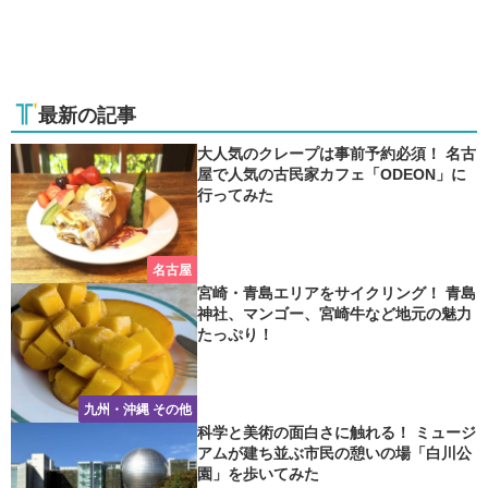
最新の記事
大人気のクレープは事前予約必須！ 名古
屋で人気の古民家カフェ「ODEON」に
行ってみた
名古屋
宮崎・青島エリアをサイクリング！ 青島
神社、マンゴー、宮崎牛など地元の魅力
たっぷり！
九州・沖縄 その他
科学と美術の面白さに触れる！ ミュージ
アムが建ち並ぶ市民の憩いの場「白川公
園」を歩いてみた